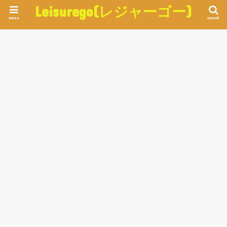
Leisurego(レジャーゴー)
menu
search