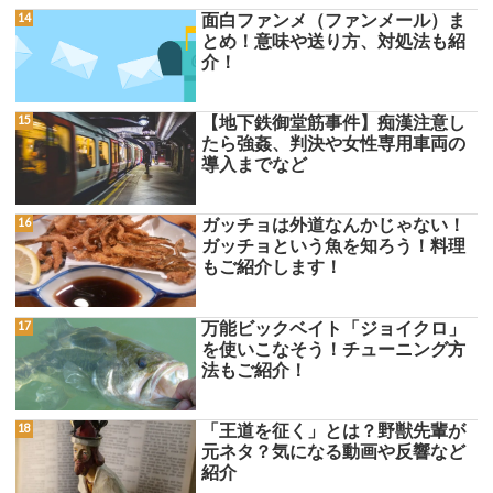
面白ファンメ（ファンメール）ま
とめ！意味や送り方、対処法も紹
介！
【地下鉄御堂筋事件】痴漢注意し
たら強姦、判決や女性専用車両の
導入までなど
ガッチョは外道なんかじゃない！
ガッチョという魚を知ろう！料理
もご紹介します！
万能ビックベイト「ジョイクロ」
を使いこなそう！チューニング方
法もご紹介！
「王道を征く」とは？野獣先輩が
元ネタ？気になる動画や反響など
紹介