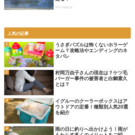
leisurego.jp
人気の記事
うさぎパズルは怖くないホラーゲ
ーム？攻略法やエンディングのネ
タバレ
村岡万由子さんの現在は？ケツ毛
バーガー事件の被害者と白鯛素久
とは？
イグルーのクーラーボックスはア
ウトドアの定番！種類別人気20選
を紹介
雨の日に釣りへ出かけよう！雨が
もたらす多くのメリットをご紹