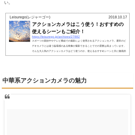
い。
Leisurego(レジャーゴー)
2018.10.17
アクションカメラはこう使う！おすすめの
使えるシーンもご紹介！
https://leisurego.jp/archives/27882
スポーツの競技中やテレビ番組での撮影によく使用されるアクションカメラ。通常のビ
デオカメラとは違う臨場感のある映像が撮影できることでその需要は高まっています。
そんな大人気のアクションカメラはどう使うのか、使えるおすすめシーンと共に徹底的
にご紹介していきます。アクションカメラとは？まずアクションカメラとはどういうも
のを指すのでしょうか。ホームビデオ等に使われる通常のビデオカメラとは違い、迫力
や臨場感を残して撮影することが難しいスポーツの競技中などを撮影するのに適したカ
メラです。また、テレビ番組で...
中華系アクションカメラの魅力