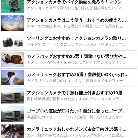
アクションカメラでバイク動画を撮ろう！マウントの種類とおすすめ12選！中華系もご紹介 - Leisurego(レジャーゴー)
アクションカメラを購入して迫力ある動画を撮りたい方へおすすめのアクションカメラ12選をご紹介します。バイク動画を撮るためにはアクションカメラのマウントが大事!アクションカメラのヘルメット、ハンドル、...
アクションカメラはこう使う！おすすめの使えるシーンもご紹介！ - Leisurego(レジャーゴー)
スポーツの競技中やテレビ番組での撮影によく使用されるアクションカメラ。通常のビデオカメラとは違う臨場感のある映像が撮影できることでその需要は高まっています。そんな大人気のアクションカメラはどう使うの...
ツーリングにおすすめ！アクションカメラの取り付け方！ヘルメット編 - Leisurego(レジャーゴー)
バイクでのツーリングにはアクションカメラを使うことで景色を撮影できます。しかし、アクションカメラを使ったことのない方は取り付け方などを知らないかもしれません。ということで、バイクのヘルメットへのアク...
カメラバッグおすすめ25選！間違いない選び方や人気ブランドも紹介 - Leisurego(レジャーゴー)
カメラバッグのおすすめを今回はご紹介していきます！大事なカメラを守るカメラバッグは慎重に選びたいですが、どれがいいかお悩みの方も多いでしょう。この記事ではカメラバッグをタイプ別に紹介していますのでバ...
カメラリュックおすすめ25選！普段使いOKからおしゃれ・女子人気まで厳選！ - Leisurego(レジャーゴー)
カメラリュック選びのポイントは、撮影スタイルやフィールド、機材の量だけではありません。普段使いもできるかといった点や、カメラ女子にとってはおしゃれさも重要です。この記事ではおすすめのカメラリュックを...
アクションカメラで手振れ補正付きおすすめ10選！最強~中華まで - Leisurego(レジャーゴー)
振れ軽減機能が搭載されたおすすめのアクションカメラモデルを10個ご紹介します。最強モデルのGOPROから低価格の中華系まで。最強のアクションカメラGOPROの手振れ補正についても最新のHERO7とH...
ゴープロの値段が知りたい！自分に合ったゴープロを安く手に入れよう！ - Leisurego(レジャーゴー)
今話題のカメラ「ゴープロ」の値段、気になりませんか？できることならなるべく安く手に入れたいですよね。ここではゴープロの値段について徹底リサーチします。また、ラインナップの種類もチェックして、自分に合...
カメラリュックおしゃれメンズ＆女子向け15選｜人気ブランドも紹介！ - Leisurego(レジャーゴー)
カメラ好きのみなさんはカメラリュックをおしゃれに選んでいますか？カメラリュックをおしゃれにすると撮影場所の行き帰りもきっと楽しくなりますよ！今回は機能性に優れたカメラリュックの中からおしゃれなものを...