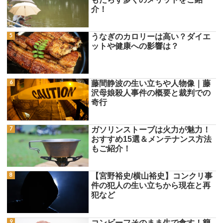
介！
うなぎのカロリーは高い？ダイエ
ットや健康への影響は？
藤間静波の生い立ちや人物像｜藤
沢母娘殺人事件の概要と裁判での
奇行
ガソリンストーブは火力が魅力！
おすすめ15選＆メンテナンス方法
もご紹介！
【宮野裕史/横山裕史】コンクリ事
件の犯人の生い立ちから現在と再
犯など
コンビーフそのまま生で食す！簡