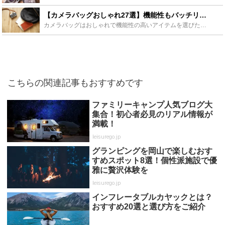
【カメラバッグおしゃれ27選】機能性もバッチリ！レディース・メンズ別に紹介 - Leisurego(レジャーゴー)
カメラバッグはおしゃれで機能性の高いアイテムを選びたいですね。そこで今回はレディース・メンズ別に人気のリュックを始めとしたタイプ別にカメラバックのおしゃれなおすすめをご紹介します。カメラバッグをお探...
こちらの関連記事もおすすめです
ファミリーキャンプ人気ブログ大
集合！初心者必見のリアル情報が
満載！
leisurego.jp
グランピングを岡山で楽しむおす
すめスポット8選！個性派施設で優
雅に贅沢体験を
leisurego.jp
インフレータブルカヤックとは？
おすすめ20選と選び方をご紹介