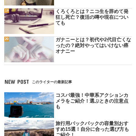
くろくろとは？ニコ生を辞めて発
狂し死亡？復活の噂や現在につい
ても
ガナニーとは？初代や2代目亡くな
ったの？絶対やってはいけない癌
オナニー
NEW POST
このライターの最新記事
コスパ最強！中華系アクションカ
メラをご紹介！選ぶときの注意点
も
旅行用バックパックの容量別おす
すめ15選！自分に合った選び方も
ご紹介！