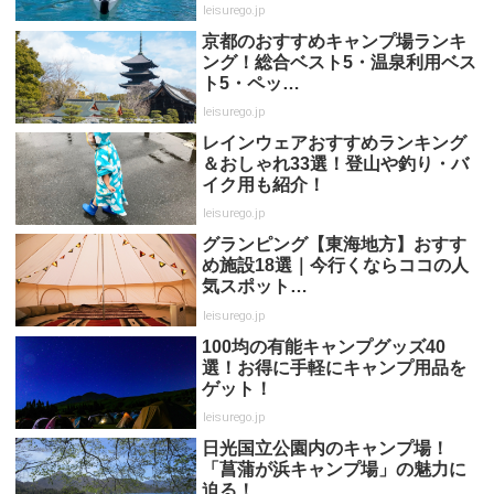
leisurego.jp
京都のおすすめキャンプ場ランキ
ング！総合ベスト5・温泉利用ベス
ト5・ペッ…
leisurego.jp
レインウェアおすすめランキング
＆おしゃれ33選！登山や釣り・バ
イク用も紹介！
leisurego.jp
グランピング【東海地方】おすす
め施設18選｜今行くならココの人
気スポット…
leisurego.jp
100均の有能キャンプグッズ40
選！お得に手軽にキャンプ用品を
ゲット！
leisurego.jp
日光国立公園内のキャンプ場！
「菖蒲が浜キャンプ場」の魅力に
迫る！