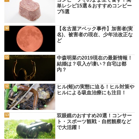
単レシピ15選＆おすすめコンビー
プ5選
【名古屋アベック事件】加害者(実
名)、被害者の現在、少年法改正な
ど
中森明菜の2019現在の最新情報！
結婚は？収入が凄い？自宅は都
内？
ヒル(蛭)の実態に迫る！ヒル対策や
ヒルによる吸血治療にも注目！
双眼鏡のおすすめ20選！コンサー
ト・スポーツ観戦・自然観察など
で大活躍！