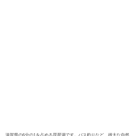
滋賀県の6分の1を占める琵琶湖です。バス釣りなど、雄大な自然