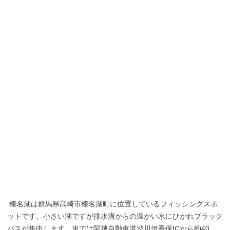
榛名湖は群馬県高崎市榛名湖町に位置しているフィッシングスポ
ットです。小さい湖ですが排水溝からの温かい水にひかれブラック
バスが集中します。車では関越自動車道渋川伊香保ICから約40