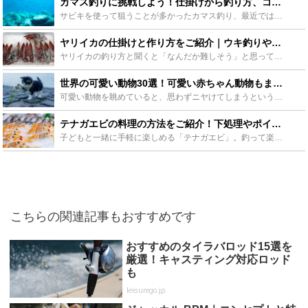
カマス釣りに挑戦しよう！仕掛けから釣り方、コツをご紹介！ - Leisurego(レジャーゴー)
サビキを使って狙うことが多かったカマス釣り、最近ではルアーで釣る方法も人気が出てきています。そんなカマス釣りに挑戦するべく、仕掛けや釣り方、最後は美味しい食べ方まで今回は紹介したいと思います。 海釣...
ヤリイカの仕掛けと作り方をご紹介｜ウキ釣りや直結も！ - Leisurego(レジャーゴー)
ヤリイカの釣り方と聞くと「なんだか難しそう」と思ってしまいませんか？しかし、仕掛けの作り方さえ覚えてしまえば、決して難しいターゲットではありません。今回はヤリイカを釣るための仕掛けについて、わかりや...
世界の可愛い動物30選！可愛い赤ちゃん動物もまとめてご紹介！ - Leisurego(レジャーゴー)
可愛い動物を眺めていると、思わずニヤけてしまうという人はいませんか？現代のストレス社会らしく、今、可愛い動物の動画や画像をストレスの発散や癒しのアイテムとして利用している人が多いんですよ。愛くるしい...
テナガエビの料理の方法をご紹介！下処理やポイントも解説！ - Leisurego(レジャーゴー)
子どもと一緒に手軽に楽しめる「テナガエビ」。釣って楽しむだけでなく、簡単な下処理で美味しくいただける食材でもあります。そんな「テナガエビ」を美味しく食べていただける料理方法から下処理やポイントをご紹...
こちらの関連記事もおすすめです
おすすめのタイラバロッド15選を
厳選！キャスティング対応ロッド
も
leisurego.jp