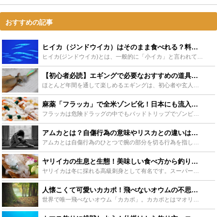
おすすめの記事
ヒイカ（ジンドウイカ）はそのまま食べれる？料理や釣り方を紹介します - Leisurego(レジャーゴー)
ヒイカ(ジンドウイカ)とは、一般的に「小イカ」と言われています。この名前は、よく耳にし、また食べたりもしているけど、ヒイカが、どんな生態で、どこに生息しているのか？知っているようで知らない事が多いの...
【初心者必読】エギングで必要なおすすめの道具を元釣具店従業員がご紹介します！ - Leisurego(レジャーゴー)
ほとんど年間を通して楽しめるエギングは、初心者や玄人に限らず広く人気を集めている釣りです。この記事ではこれからエギングを始めたい！という方向けにロッドやリール、エギなどの道具の選び方、そのほか便利な...
麻薬「フラッカ」で全米ゾンビ化！日本にも流入？危険ドラッグの恐怖 - Leisurego(レジャーゴー)
フラッカは危険ドラッグの中でもバッドトリップでゾンビのようになるという曰くつきのドラッグです。フラッカを使うとどうなるのか撮影された実際の動画を紹介しながらフラッカの危険を解説していきます。またフラ...
アムカとは？自傷行為の意味やリスカとの違いは？やめ方や隠し方も紹介！ - Leisurego(レジャーゴー)
アムカとは自傷行為のひとつで腕の部分を切る行為を指します。今回はアムカについて、意味や症状、なぜアムカをするのか心理的な部分などを紹介しながら、リスカとの違いとアムカへの対処法ややめ方、残ってしまっ...
ヤリイカの生息と生態！美味しい食べ方から釣り方まで！ - Leisurego(レジャーゴー)
ヤリイカは冬に採れる高級刺身として有名です。スーパーなどに出回ることは殆どなく料理や寿司屋で味わいます。ケンサキイカやアオリイカの旨味や甘みとは違った上品な味わいと程よい食感を楽しめます。今回はそん...
人懐こくて可愛いカカポ！飛べないオウムの不思議な生態を見よう！ - Leisurego(レジャーゴー)
世界で唯一飛べないオウム「カカポ」。カカポとはマオリ語で「夜のオウム」という意味で、その性格はとても人懐こく可愛らしいものです。カカポは現在絶滅の危機に迫られています。そんな人懐こくて可愛いカカポの...