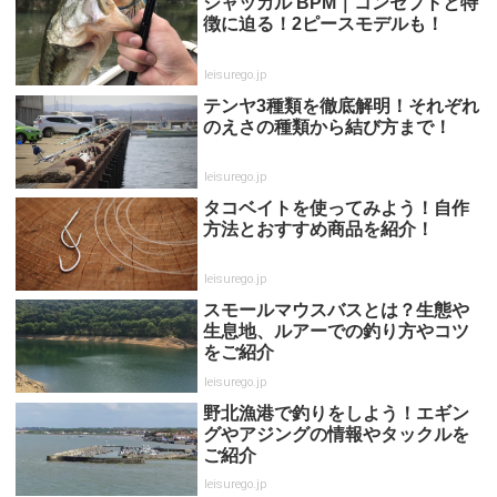
ジャッカル BPM｜コンセプトと特
徴に迫る！2ピースモデルも！
leisurego.jp
テンヤ3種類を徹底解明！それぞれ
のえさの種類から結び方まで！
leisurego.jp
タコベイトを使ってみよう！自作
方法とおすすめ商品を紹介！
leisurego.jp
スモールマウスバスとは？生態や
生息地、ルアーでの釣り方やコツ
をご紹介
leisurego.jp
野北漁港で釣りをしよう！エギン
グやアジングの情報やタックルを
ご紹介
leisurego.jp