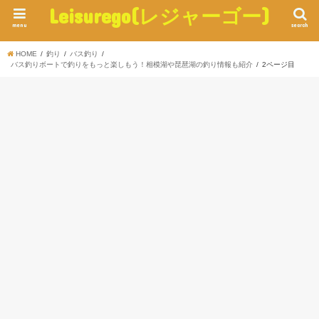
Leisurego(レジャーゴー)
menu
search
HOME
釣り
バス釣り
バス釣りボートで釣りをもっと楽しもう！相模湖や琵琶湖の釣り情報も紹介
2ページ目