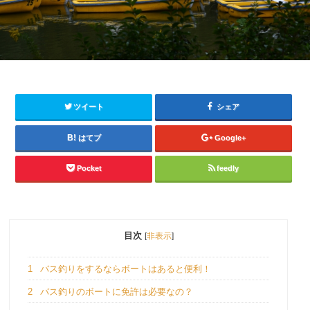
ツイート
シェア
はてブ
Google+
Pocket
feedly
目次
[
非表示
]
1
バス釣りをするならボートはあると便利！
2
バス釣りのボートに免許は必要なの？