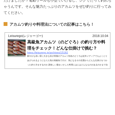
だけましたか？電動リールも小型でいけるし、ジグでだって釣れち
ゃうんです。そんな魅力たっぷりのアカムツをぜひ釣りに行ってみ
てください。
アカムツ釣りや料理法についての記事はこちら！
Leisurego(レジャーゴー)
2018.10.04
高級魚アカムツ（のどぐろ）の釣り方や料
理をチェック！どんな仕掛けで挑む？
https://leisurego.jp/archives/15182
鮮やかな赤い背に大きな目が特徴のアカムツ別名のどぐろは近年メディアでもよくとり
あげられるようになり人気の高級魚ですが、気になるその生態からどんな仕掛けをつか
った釣り方をするのか,美味しい脂をいかした料理にはにはどんなものがあるのかまで合
わせてご紹介します。アカムツの特徴と生態特徴スズキ目スズキ亜目ホタルジャコ科で
全長平均30～40㎝のものが多く、姿は背側が鮮やかな赤色、腹側は銀白色で口の奥が黒
いことから別名のどぐろと称されています。地域によっても呼び名が異なりアカムツと
は関東での呼び方で関東では脂...