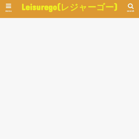
Leisurego(レジャーゴー)
menu
search