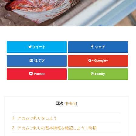
ツイート
シェア
はてブ
Google+
Pocket
feedly
目次
[
非表示
]
1
アカムツ釣りをしよう
2
アカムツ釣りの基本情報を確認しよう｜時期