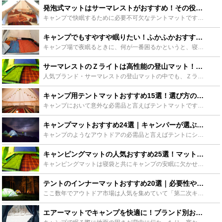
発泡式マットはサーマレストがおすすめ！その役割やメリット、人気のZライトソルも！ - Leisurego(レジャーゴー)
キャンプで快眠するために必要不可欠なテントマットですが、発泡式マットを使うならサーマレストがおすすめです。テントマットの2大役割である凸凹対策と断熱を十分に備えているものは他にありません。「初心者は...
キャンプでもすやすや眠りたい！ふかふかおすすめエアマットを紹介します！ - Leisurego(レジャーゴー)
キャンプ場で夜眠るときに、何が一番困るかというと、寝心地です。体の下に石や凹凸があるとなかなか眠れず、疲れも取れません。今回紹介するのは、そんなゴツゴツした地面で寝るときの必需品、エアマットです。エ...
サーマレストのＺライトは高性能の登山マット！類似モデルとの比較も - Leisurego(レジャーゴー)
人気ブランド・サーマレストの登山マットの中でも、Ｚライトソルは特にキャンパーや登山家の支持を集めています。キャンプ泊に欠かせない使いやすさと、安心の断熱性を両立しているからです。そこで、今回は、サー...
キャンプ用テントマットおすすめ15選！選び方のポイントも徹底解説 - Leisurego(レジャーゴー)
キャンプにおいて意外な必需品と言えばテントマットです。キャンプの快適さを左右する寝心地はテントマット選びで大きく変わってきます。そこで今回はテントマットの重要性や選び方のポイントを分かりやすく説明す...
キャンプマットおすすめ24選｜キャンパーが選ぶ快適な人気アイテムをチェック！ - Leisurego(レジャーゴー)
キャンプのようなアウトドアの必需品と言えばテントにシュラフ（寝袋）ですよね。そして忘れてはいけないのがマットなんです。マットが有るのと無いのではキャンプにおける快適性や満足度が全然変わってくるんです...
キャンピングマットの人気おすすめ25選！マットの種類や選び方もご紹介！ - Leisurego(レジャーゴー)
キャンピングマットは寝袋と共にキャンプの安眠に欠かせません。しかしいざ選ぼうとすると銀マットにインフレーターマットなど種類があってどれがいいのか迷ってしまいます。今回はそのキャンピングマットの種類や...
テントのインナーマットおすすめ20選｜必要性や選び方をチェックして快適さを手に入れよう！ - Leisurego(レジャーゴー)
ここ数年でアウトドア市場は人気を集めていて「第二次キャンプブーム」とも呼ばれるほどです。せっかく忙しい日常から離れるなら、より快適に過ごすためにおすすめしたいのが、テントのインナーマットです。テント...
エアーマットでキャンプを快適に！ブランド別おすすめ15選！ - Leisurego(レジャーゴー)