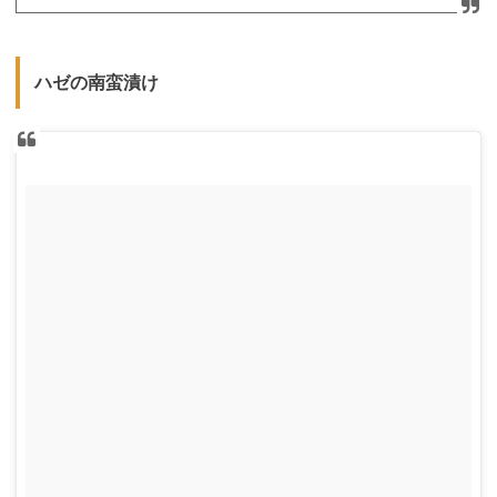
ハゼの南蛮漬け