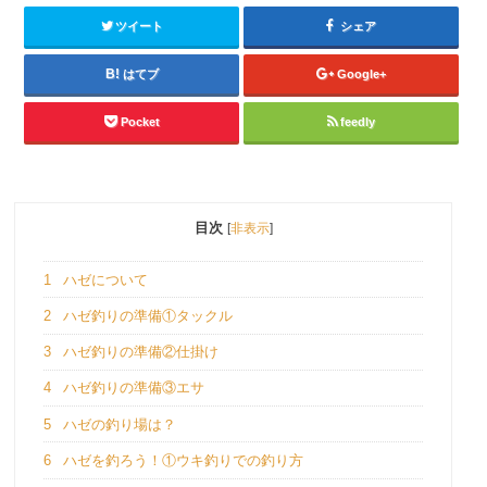
ツイート
シェア
はてブ
Google+
Pocket
feedly
目次
[
非表示
]
1
ハゼについて
2
ハゼ釣りの準備①タックル
3
ハゼ釣りの準備②仕掛け
4
ハゼ釣りの準備③エサ
5
ハゼの釣り場は？
6
ハゼを釣ろう！①ウキ釣りでの釣り方