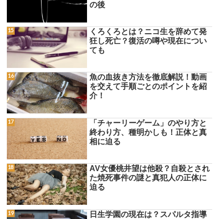
の後
くろくろとは？ニコ生を辞めて発
狂し死亡？復活の噂や現在につい
ても
魚の血抜き方法を徹底解説！動画
を交えて手順ごとのポイントを紹
介！
「チャーリーゲーム」のやり方と
終わり方、種明かしも！正体と真
相に迫る
AV女優桃井望は他殺？自殺とされ
た焼死事件の謎と真犯人の正体に
迫る
日生学園の現在は？スパルタ指導