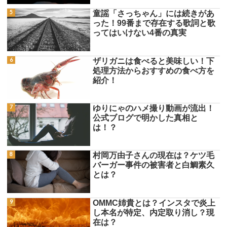
童謡「さっちゃん」には続きがあ
った！99番まで存在する歌詞と歌
ってはいけない4番の真実
ザリガニは食べると美味しい！下
処理方法からおすすめの食べ方を
紹介！
ゆりにゃのハメ撮り動画が流出！
公式ブログで明かした真相と
は！？
村岡万由子さんの現在は？ケツ毛
バーガー事件の被害者と白鯛素久
とは？
OMMC姉貴とは？インスタで炎上
し本名が特定、内定取り消し？現
在は？