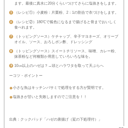
ます。最後に真水に20分くらいつけてさらに塩抜きをします。
（レシピ①）小麦粉：片栗粉、2：1の割合で衣づけをします。
（レシピ②）180℃で狐色になるまで揚げると骨までおいしく
食べれます。
（トッピングソース）ケチャップ、辛子マヨネーズ、オリーブ
オイル、ソース、おろしポン酢、ドレッシング
（トッピングソース）スイートチリソース、味噌、カレー粉、
抹茶粉など何種類か用意していろいろな味を。
10㎝以上のハゼは？→頭とハラワタを取って天ぷらへ
ーコツ・ポイントー
小さな魚はキッチンバサミで処理をする方が賢明です。
塩抜きが甘いと失敗しますのでご注意を！！
出典：クックパッド「ハゼの唐揚げ（鯊の下処理付）」