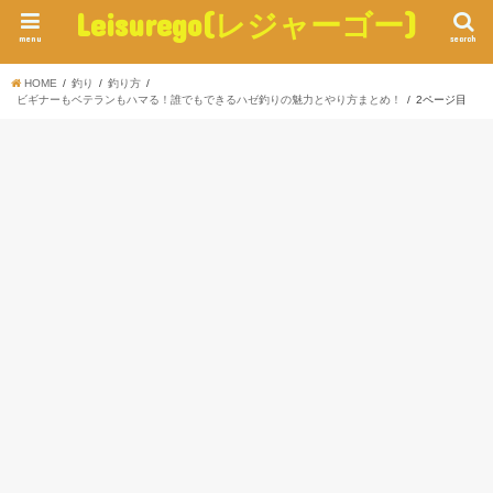
Leisurego(レジャーゴー)
menu
search
HOME
釣り
釣り方
ビギナーもベテランもハマる！誰でもできるハゼ釣りの魅力とやり方まとめ！
2ページ目