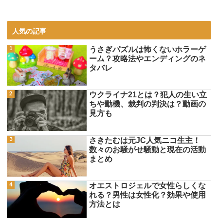
人気の記事
うさぎパズルは怖くないホラーゲ
ーム？攻略法やエンディングのネ
タバレ
ウクライナ21とは？犯人の生い立
ちや動機、裁判の判決は？動画の
見方も
さきたむは元JC人気ニコ生主！
数々のお騒がせ騒動と現在の活動
まとめ
オエストロジェルで女性らしくな
れる？男性は女性化？効果や使用
方法とは