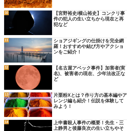
【宮野裕史/横山裕史】コンクリ事
件の犯人の生い立ちから現在と再
犯など
ショアジギングの仕掛けを完全網
羅！おすすめや結び方やアクショ
ンをご紹介！
【名古屋アベック事件】加害者(実
名)、被害者の現在、少年法改正な
ど
片栗粉Xとは？作り方の基本編やア
レンジ編も紹介！伝説を体験して
みよう！
上申書殺人事件の概要！先生・三
上静男と後藤良次の生い立ちやそ