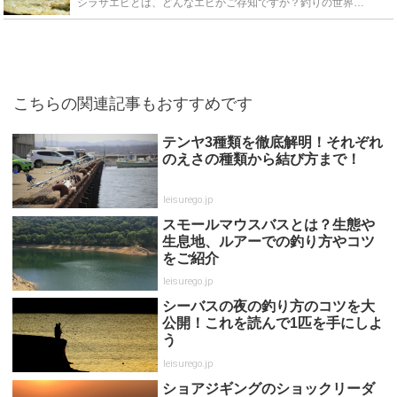
シラサエビとは、どんなエビかご存知ですか？釣りの世界では、釣れる餌として有名なエビです。このシラサエビについて生態や特徴、釣りでの活用や注意点、さらに、捕まえ方や飼育方法、気になる養殖についても紹介...
こちらの関連記事もおすすめです
テンヤ3種類を徹底解明！それぞれ
のえさの種類から結び方まで！
leisurego.jp
スモールマウスバスとは？生態や
生息地、ルアーでの釣り方やコツ
をご紹介
leisurego.jp
シーバスの夜の釣り方のコツを大
公開！これを読んで1匹を手にしよ
う
leisurego.jp
ショアジギングのショックリーダ