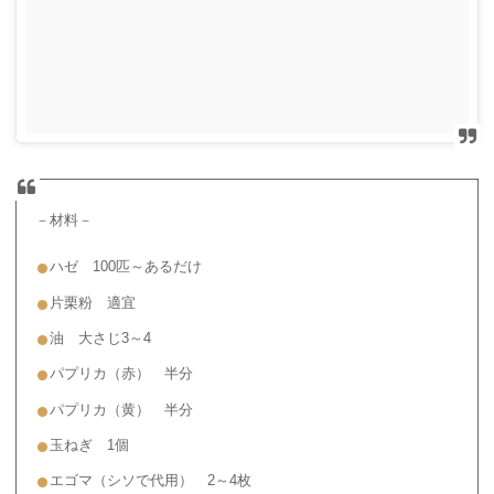
－材料－
ハゼ 100匹～あるだけ
片栗粉 適宜
油 大さじ3～4
パプリカ（赤） 半分
パプリカ（黄） 半分
玉ねぎ 1個
エゴマ（シソで代用） 2～4枚