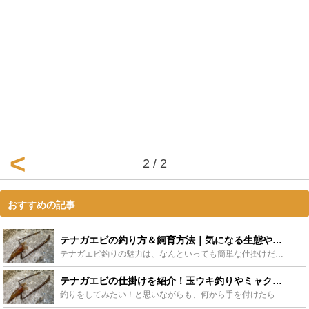
2 / 2
おすすめの記事
テナガエビの釣り方＆飼育方法｜気になる生態や生息地は？ - Leisurego(レジャーゴー)
テナガエビ釣りの魅力は、なんといっても簡単な仕掛けだけもって出かけられる手軽さでしょうか。しかも、ビールのつまみにもってこいで、子供と一緒に飼育を楽しむこともできること。まさに一石二鳥の釣りです。今...
テナガエビの仕掛けを紹介！玉ウキ釣りやミャク釣りも！ - Leisurego(レジャーゴー)
釣りをしてみたい！と思いながらも、何から手を付けたらいいか分からない人や、お手軽ながらも釣りの醍醐味をしっかり味わいたい方へ。テナガエビ釣りに挑戦しませんか？今回は、小物でも鋭い駆け引きを楽しませて...