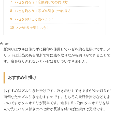
7
ハゼを釣ろう！②脈釣りでの釣り方
8
ハゼを釣ろう！③ズル引きでの釣り方
9
ハゼをおいしく食べよう！
10
ハゼ釣りを楽しもう！
Array
脈釣りはウキは使わずに目印を使用してハゼを釣る仕掛けです。メ
リットは凹凸のある場所で常に底を取りながら釣りができることで
す。底を取りきれないとハゼは食いついてきません。
おすすめ仕掛け
おすすめはズル引き仕掛けです。浮き釣りもできますがタナ取りが
面倒なためズル引きをおすすめです。もちろん天秤仕掛けなどもよ
いのですがタルオモリが簡単です。道糸に5～7gのタルオモリを結
んで先にハリス付きのハゼ針か長袖を結べば仕掛けは完成です。