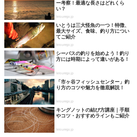
ー考察！最適な長さはどれくら
い？
leisurego.jp
いとうは三大怪魚の一つ！特徴、
最大サイズ、食味、釣り方につい
てご紹介
leisurego.jp
シーバスの釣りを始めよう！釣り
方には時期によって違いがある！
leisurego.jp
「市ヶ谷フィッシュセンター」釣
り方のコツや魅力を徹底解説！
leisurego.jp
キングノットの結び方講座｜手順
やコツ・おすすめラインもご紹介
leisurego.jp