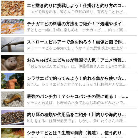
エビ撒き釣りに挑戦しよう！仕掛けと釣り方のコツを大公開 - Leisurego(レジャーゴー)
「エビで鯛を釣る」皆さんご存知の通り、有名なことわざです。高価なエサを元に、もっと高価なターゲットを狙う。という意味ですよね。ハイリスク、ハイリターンなので、とてもゲーム性が高く、釣れたときの達成感...
テナガエビの料理の方法をご紹介！下処理やポイントも解説！ - Leisurego(レジャーゴー)
子どもと一緒に手軽に楽しめる「テナガエビ」。釣って楽しむだけでなく、簡単な下処理で美味しくいただける食材でもあります。そんな「テナガエビ」を美味しく食べていただける料理方法から下処理やポイントをご紹...
ストローエビルアーで魚を釣ろう！画像と図で作り方を詳しく解説！ - Leisurego(レジャーゴー)
ストローエビをご存知でしょうか？その想像以上の仕上がりのリアルさで、一部で人気のあるストローで作ったエビの作り物です。驚くことにこの作ったエビで魚が釣れるのです。このストローエビの詳しい作り方を写真...
おるちゅばんエビちゅが韓国で人気！アニメ情報やポプテピピックとの関連まで - Leisurego(レジャーゴー)
『おるちゅばんエビちゅ』は、伊藤理佐さんによる4コマ漫画作品で、後にアニメ化もされました。そんな本作ですが日本での知名度は低く、韓国でヒットしたことによって逆輸入されることに。今回は『おるちゅばんエ...
シラサエビで釣ってみよう！釣れる魚から使い方までをご紹介 - Leisurego(レジャーゴー)
皆さん、シラサエビをご存じでしょうか？比較的どんな魚でも食いつきがいいので、これを生き餌に釣りをすれば坊主にならないと言われているエビです。そんな非常に使い勝手のよいシラサエビ、本記事ではその使い方...
最強のパンチ力！？シャコパンチの謎に迫る！ - Leisurego(レジャーゴー)
シャコと言えば、お寿司のネタでおなじみのエビみたいで、少し黒っぽくてとても美味しい握り寿司のイメージがあります。シャコとエビの見た目はよく似ているように見えます。同じ甲殻類ですが、エビとはかなり遠い...
釣り餌の種類や代用品をご紹介！川釣りや海釣りに役立つポイントを押さえよう - Leisurego(レジャーゴー)
釣りをするには餌が必要です。しかし、魚にたくさんの種類があるのと同じように、餌にもたくさんの種類があるので困る人も多いのではないでしょうか。この記事ではそういった人のために釣り餌の種類とその代表例な...
シラサエビとは？生態や飼育（養殖）、使う釣りについても徹底解説！ - Leisurego(レジャーゴー)