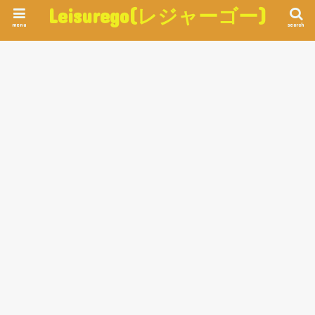
Leisurego(レジャーゴー)
menu
search