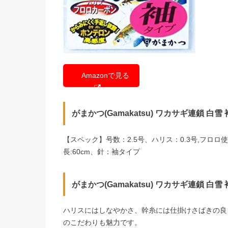
Amazonで見る
がまかつ(Gamakatsu) ワカサギ連鎖 白雪 袖 5
【スペック】号数：2.5号、ハリス：0.3号,フロロ
長:60cm、針：袖タイプ
がまかつ(Gamakatsu) ワカサギ連鎖 白雪 袖 5
ハリスにはしなやかさ、幹糸には仕掛けさばきの良
のこだわりも魅力です。