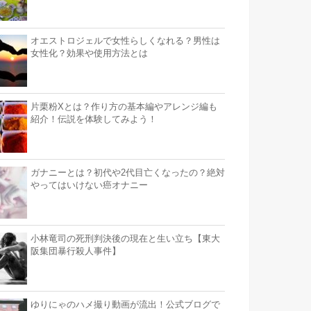
オエストロジェルで女性らしくなれる？男性は
女性化？効果や使用方法とは
片栗粉Xとは？作り方の基本編やアレンジ編も
紹介！伝説を体験してみよう！
ガナニーとは？初代や2代目亡くなったの？絶対
やってはいけない癌オナニー
小林竜司の死刑判決後の現在と生い立ち【東大
阪集団暴行殺人事件】
ゆりにゃのハメ撮り動画が流出！公式ブログで