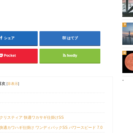
シェア
はてブ
Pocket
feedly
"
目次
[
非表示
]
 クリスティア 快適ワカサギ仕掛けSS
 快適カワハギ仕掛け ワンディパックSS パワースピード 7.0