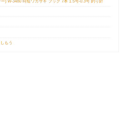
W-3480 時短ワカサギ フック 7本 1.5号-0.3号 釣り針
楽しもう