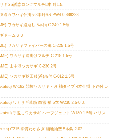
ギSS誘惑ロングマルチ5本 針1.5.
適カワハギ仕掛ケ3本針SS PW4.0 889223
 ワカサギ速返し 5本鈎 C-249 1.5号
サギドーム６０
 ワカサギファイバーの鬼 C-225 1.5号
) ワカサギ連掛けマルチ C-218 1.5号
) 山中湖ワカサギ C-236 2号
 ワカサギ秋田狐(茶)糸付 C-012 1.5号
su) W-192 競技ワカサギ・改 袖タイプ 4本仕掛 下鈎付 1-
) ワカサギ連鎖 白雪 袖 5本 W230 2.5-0.3.
tsu) 手返しワカサギ ハーフジェット W180 1.5号-ハリス
a) C215 瞬貫わかさぎ 細地袖型 5本鈎 2-02