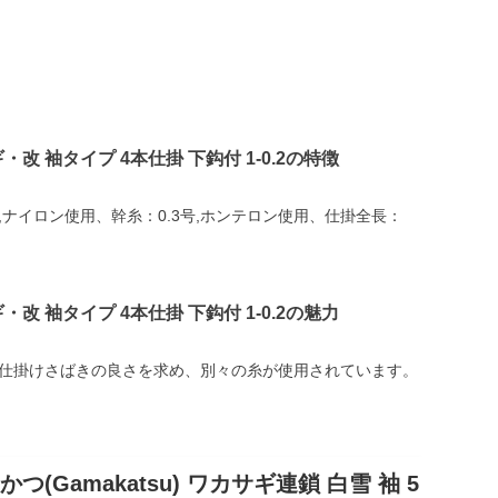
サギ・改 袖タイプ 4本仕掛 下鈎付 1-0.2の特徴
,ナイロン使用、幹糸：0.3号,ホンテロン使用、仕掛全長：
サギ・改 袖タイプ 4本仕掛 下鈎付 1-0.2の魅力
仕掛けさばきの良さを求め、別々の糸が使用されています。
Gamakatsu) ワカサギ連鎖 白雪 袖 5