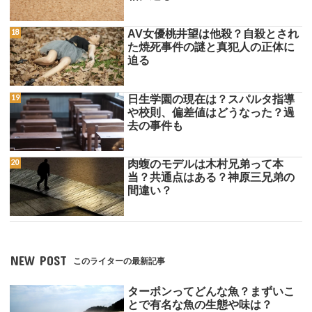
AV女優桃井望は他殺？自殺とされ
た焼死事件の謎と真犯人の正体に
迫る
日生学園の現在は？スパルタ指導
や校則、偏差値はどうなった？過
去の事件も
肉蝮のモデルは木村兄弟って本
当？共通点はある？神原三兄弟の
間違い？
NEW POST
このライターの最新記事
ターポンってどんな魚？まずいこ
とで有名な魚の生態や味は？