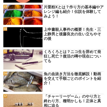
片栗粉Xとは？作り方の基本編やア
レンジ編も紹介！伝説を体験して
みよう！
上申書殺人事件の概要！先生・三
上静男と後藤良次の生い立ちやそ
の後
くろくろとは？ニコ生を辞めて発
狂し死亡？復活の噂や現在につい
ても
魚の血抜き方法を徹底解説！動画
を交えて手順ごとのポイントを紹
介！
「チャーリーゲーム」のやり方と
終わり方、種明かしも！正体と真
相に迫る