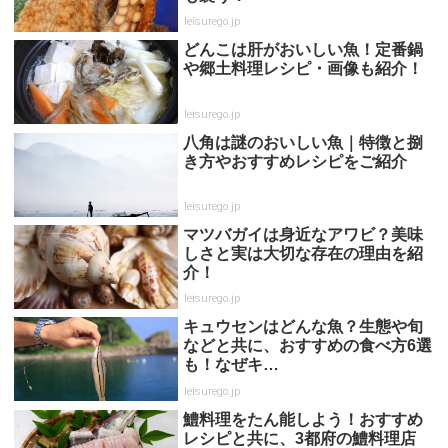
leisurego.jp
どんこは肝がおいしい魚！定番鍋
や郷土料理レシピ・画像も紹介！
leisurego.jp
八角は謎のおいしい魚｜特徴と捌
き方やおすすめレシピをご紹介
leisurego.jp
マツバガイは身近なアワビ？美味
しさと実は大切な存在の理由を紹
介！
leisurego.jp
キュウセンはどんな魚？生態や旬
などと共に、おすすめの食べ方6選
も！なぜキ…
leisurego.jp
鱧料理をたん能しよう！おすすめ
レシピと共に、3都府の鱧料理店