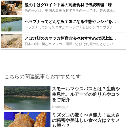
熊の手はグロイ？中国の高級食材で伝統料理！味や値段に調理方法も紹介 - Leisurego(レジャーゴー)
熊の手とは、中国の高級食材で八珍の一つです。楚の成王が最期に食べたがった食材としても有名です。熊の手の見た目はグロテスクですが、日本においても高級料理として振る舞われています。この記事では、熊の手の...
ヘラブナってどんな魚？気になる生態やレシピをチェックしよう - Leisurego(レジャーゴー)
ヘラブナって知ってますか？ヘラブナとはゲンゴロウブナを改良した「カワチブナ」の別称なんです。コイ目コイ科コイ亜科フナ属の淡水魚です。釣り人からはヘラ・ヘラブナと呼ばれています。そんなヘラブナについて...
とぼけ顔のカマツカ飼育方法やおすすめの混泳魚の紹介！ - Leisurego(レジャーゴー)
日本の川に棲むカマツカ。面長でとぼけた顔のおとなしい淡水魚です。底砂掃除係(タンクメイト)として飼育されることが多く、水槽内の脇役でありながら、愛嬌ある仕草が魅力です。そんなカマツカの飼育のポイント...
こちらの関連記事もおすすめです
スモールマウスバスとは？生態や
生息地、ルアーでの釣り方やコツ
をご紹介
leisurego.jp
ミズダコの驚くべき能力！巨大さ
の秘密や美味しい食べ方は？サメ
も襲う？