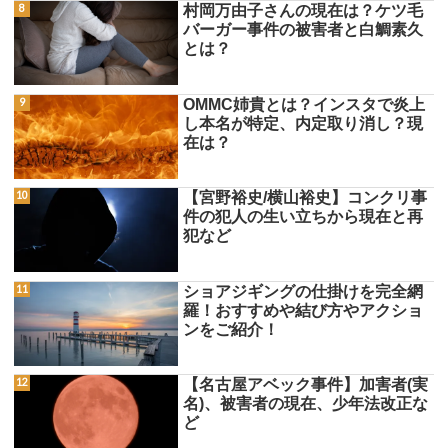
村岡万由子さんの現在は？ケツ毛
バーガー事件の被害者と白鯛素久
とは？
OMMC姉貴とは？インスタで炎上
し本名が特定、内定取り消し？現
在は？
【宮野裕史/横山裕史】コンクリ事
件の犯人の生い立ちから現在と再
犯など
ショアジギングの仕掛けを完全網
羅！おすすめや結び方やアクショ
ンをご紹介！
【名古屋アベック事件】加害者(実
名)、被害者の現在、少年法改正な
ど