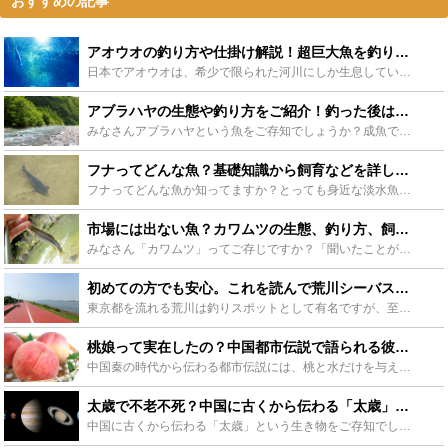
おすすめの記事
アオウオの釣り方や仕掛け解説！超巨大魚を釣り上げよう - Leisurego(レジャーゴー)
日本でアオウオは、希少で限られた河川にしか生息していないため、「幻の魚」と呼ばれており、大きさは1mを超えるとても大きな魚です。今回は、超巨大魚「アオウオ」の生態、釣り方や仕掛けを解説します。食べ方...
アブラハヤの生態や釣り方をご紹介！釣った後は美味しく料理しよう - Leisurego(レジャーゴー)
みなさんアブラハヤという魚をご存知でしょうか？成魚でも15センチほどの小さな淡水魚ですが、あまり聞き慣れない名前ですよね。今回はその生態や釣り方、おいしくいただける料理方法までご紹介いたします。 コ...
フナってどんな魚？基礎知識から飼育などを詳しく紹介！！ - Leisurego(レジャーゴー)
フナってどんな魚か知ってますか？とっても身近な淡水魚のフナについて、その生態や生育環境、少し変わった特徴から、捕まえ方や飼育方法まで様々な視点から詳しく紹介します。きっと楽しさや面白さを見つけること...
市場には出ない魚？カワムツの生態、釣り方、飼育方法について紹介 - Leisurego(レジャーゴー)
みなさん「カワムツ」ってご存じですか？「聞いたことがあるようなないような。。。」そんなあまり耳慣れない魚だと思います。それもそのはず、「カワムツ」はあまり市場には出回らない食卓では稀少な魚です。けれ...
初めての方でも安心。これを読んで荒川シーバス釣りに出かけよう！ - Leisurego(レジャーゴー)
東京都を流れる荒川は釣りスポットとして有名ですが、至る所にシーバスの生息スポットがあるために、シーバス釣りのスポットとしても有名になりました。これから荒川シーバス釣りを始める方へどこがおすすめの釣り...
桃娘って実在したの？中国都市伝説で語られる彼女達の生涯とその歴史とは？ - Leisurego(レジャーゴー)
中国秦の時代から伝わる都市伝説には、桃と水だけを与えられて育てられる少女の「桃娘」というものがあります。この記事では、どんな都市伝説なのか詳しく解説しています。桃娘の扱われ方や寿命、そして実在したの...
太歳で不老不死？中国に古くから伝わる「太歳」について徹底リサーチ！ - Leisurego(レジャーゴー)
中国に古くから伝わる「太歳」という生き物をご存知でしょうか？中国では霊薬と呼ばれるほど貴重で神格化されており、近年発見されたというニュースも飛び込んできました。科学の進んだ現代でもなお謎に包まれてい...