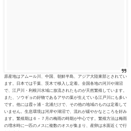
原産地はアムール川、中国、朝鮮半島、アジア大陸東部とされてい
ます。日本では千葉、茨木で移入し定着。全国各地の河川や湖沼
で、江戸川・利根川水域に放流されたものが天然繁殖しています。
また、ソウギョの好物であるアサの葉が生えている江戸川にも多い
です。他には霞ヶ浦・北浦だけで、その他の地域のものは定着して
いません。生息環境は河岸や湖沼で、流れが緩やかなところを好み
ます。繁殖期は６－７月の梅雨の時期が中心です。繁殖方法は梅雨
の増水時に一匹のメスに複数のオスが集まり、産卵は水面近くで行