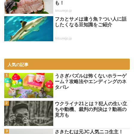
も！
leisurego.jp
フカとサメは違う魚？つい人に話
したくなる豆知識をご紹介
leisurego.jp
人気の記事
うさぎパズルは怖くないホラーゲ
ーム？攻略法やエンディングのネ
タバレ
ウクライナ21とは？犯人の生い立
ちや動機、裁判の判決は？動画の
見方も
さきたむは元JC人気ニコ生主！