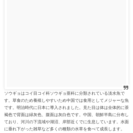
ソウギョはコイ目コイ科ソウギョ亜科に分類されている淡水魚で
す。草食のため養殖しやすいため中国では食用としてメジャーな魚
です。明治時代に日本に導入されました。見た目は体は全体的に茶
褐色で背面は緑灰色、腹面は灰白色です。中国、朝鮮半島に分布し
ており、河川の下流域や湖沼、岸部近くでに生息しています。水面
に垂れ下がった雑草など多くの種類の水草を食べて成長します。