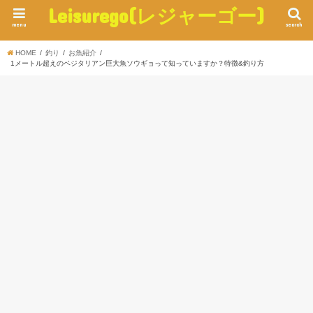
Leisurego(レジャーゴー)
menu
search
HOME
釣り
お魚紹介
1メートル超えのベジタリアン巨大魚ソウギョって知っていますか？特徴&釣り方