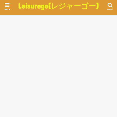
Leisurego(レジャーゴー)
menu
search