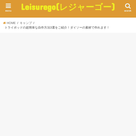
Leisurego(レジャーゴー)
menu
search
HOME
キャンプ
トライポッドの超簡単な自作方法3選をご紹介！ダイソーの素材で作れます！