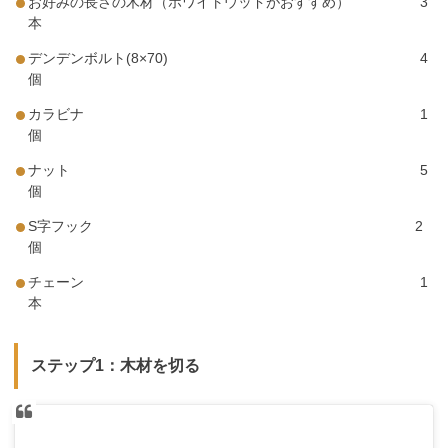
お好みの長さの木材（ホワイトウッドがおすすめ） 3
本
デンデンボルト(8×70) 4
個
カラビナ 1
個
ナット 5
個
S字フック 2
個
チェーン 1
本
ステップ1：木材を切る