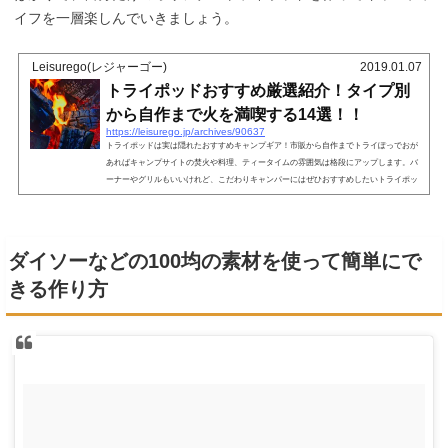
イフを一層楽しんでいきましょう。
Leisurego(レジャーゴー)
2019.01.07
トライポッドおすすめ厳選紹介！タイプ別
から自作まで火を満喫する14選！！
https://leisurego.jp/archives/90637
トライポッドは実は隠れたおすすめキャンプギア！市販から自作までトライぽっでおが
あればキャンプサイトの焚火や料理、ティータイムの雰囲気は格段にアップします。バ
ーナーやグリルもいいけれど、こだわりキャンパーにはぜひおすすめしたいトライポッ
ドのイチ推しをご紹介します！トライポッドとはトライポッドというアウトドアグッズ
は、主にダッチオーブンやケトルなどをつるして、焚火で熱するために使う三脚のこと
を指します。使ったことはないけれども、キャンプ場で他のキャンパーが使っているの
を見たことがある、という人は...
ダイソーなどの100均の素材を使って簡単にで
きる作り方