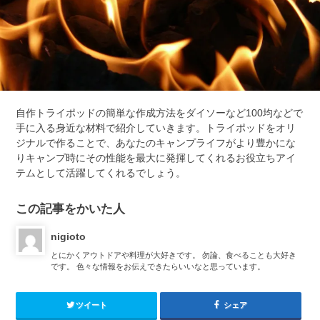
自作トライポッドの簡単な作成方法をダイソーなど100均などで
手に入る身近な材料で紹介していきます。トライポッドをオリ
ジナルで作ることで、あなたのキャンプライフがより豊かにな
りキャンプ時にその性能を最大に発揮してくれるお役立ちアイ
テムとして活躍してくれるでしょう。
この記事をかいた人
nigioto
とにかくアウトドアや料理が大好きです。 勿論、食べることも大好き
です。 色々な情報をお伝えできたらいいなと思っています。
ツイート
シェア