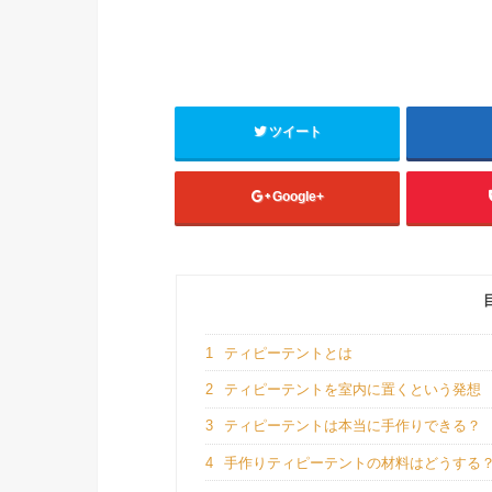
ツイート
Google+
1
ティピーテントとは
2
ティピーテントを室内に置くという発想
3
ティピーテントは本当に手作りできる？
4
手作りティピーテントの材料はどうする