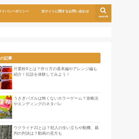
ライバシーポリシー
当サイトに関するお問い合わせ
search
気の記事
片栗粉Xとは？作り方の基本編やアレンジ編も
紹介！伝説を体験してみよう！
うさぎパズルは怖くないホラーゲーム？攻略法
やエンディングのネタバレ
ウクライナ21とは？犯人の生い立ちや動機、裁
判の判決は？動画の見方も