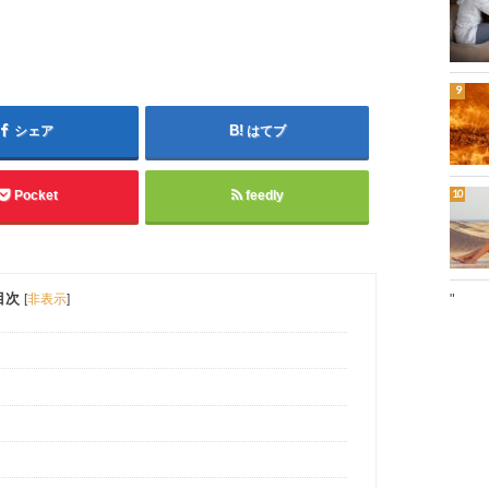
シェア
はてブ
Pocket
feedly
目次
[
非表示
]
"
？