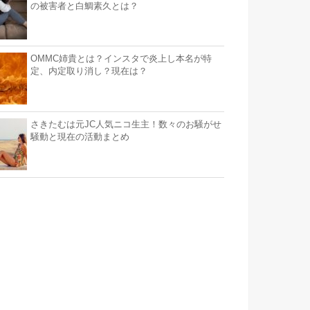
の被害者と白鯛素久とは？
OMMC姉貴とは？インスタで炎上し本名が特
定、内定取り消し？現在は？
さきたむは元JC人気ニコ生主！数々のお騒がせ
騒動と現在の活動まとめ