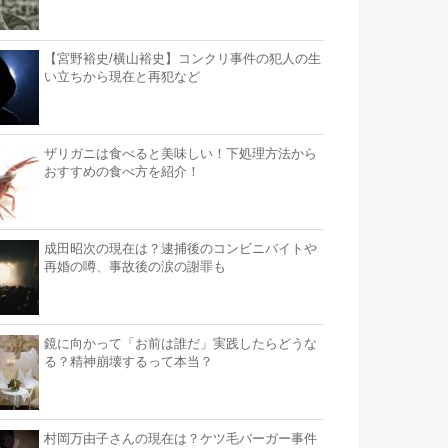
【宮野裕史/横山裕史】コンクリ事件の犯人の生
い立ちから現在と再犯など
ザリガニは食べると美味しい！下処理方法から
おすすめの食べ方を紹介！
成田昭次の現在は？逮捕後のコンビニバイトや
再婚の噂、事故後の涙の謝罪も
鏡に向かって「お前は誰だ」実践したらどうな
る？精神崩壊するって本当？
村岡万由子さんの現在は？ケツ毛バーガー事件