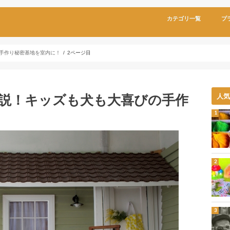
カテゴリ一覧
プ
手作り秘密基地を室内に！
2ページ目
説！キッズも犬も大喜びの手作
人