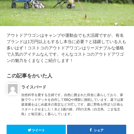
アウトドアワゴンはキャンプや運動会でも大活躍ですが、有名
ブランドは1万円以上もするし本当に必要？と躊躇している人も
多いはず！コストコのアウトドアワゴンはリーズナブルな価格
で人気のアイテムなんです。そんなコストコのアウトドアワゴ
ンの魅力をくまなくご紹介します！
この記事をかいた人
ライスバード
自然科学を愛する主婦です。自然に囲まれた田舎に暮らしており、家
族でウッドデッキを自作してBBQや燻製に挑戦しています。庭では家
庭菜園をはじめ庭木の剪定など大忙しです。庭に野鳥を呼ぼう計画も
スタートさせました！夫と1歳の娘、2羽の文鳥（白文鳥、ごま塩文
鳥）と毎日楽しく暮らしています。
ツイート
シェア