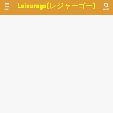
Leisurego(レジャーゴー)
menu
search