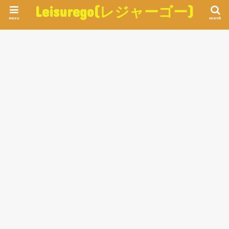
Leisurego(レジャーゴー)
menu
search