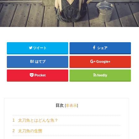
ツイート
シェア
はてブ
Google+
Pocket
feedly
目次
[
非表示
]
1
太刀魚とはどんな魚？
2
太刀魚の生態