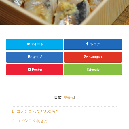
ツイート
シェア
はてブ
Google+
Pocket
feedly
目次
[
非表示
]
1
コノシロ ってどんな魚？
2
コノシロ の捌き方