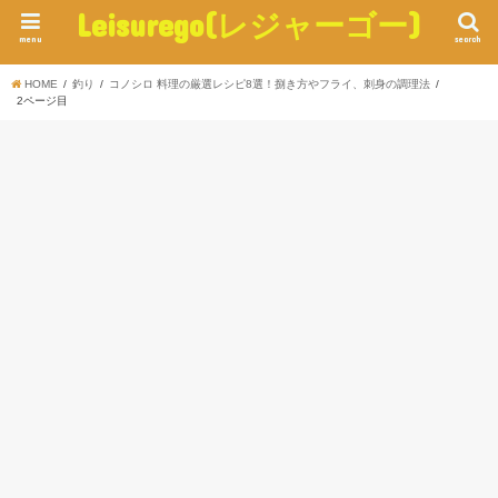
Leisurego(レジャーゴー)
menu
search
HOME
釣り
コノシロ 料理の厳選レシピ8選！捌き方やフライ、刺身の調理法
2ページ目