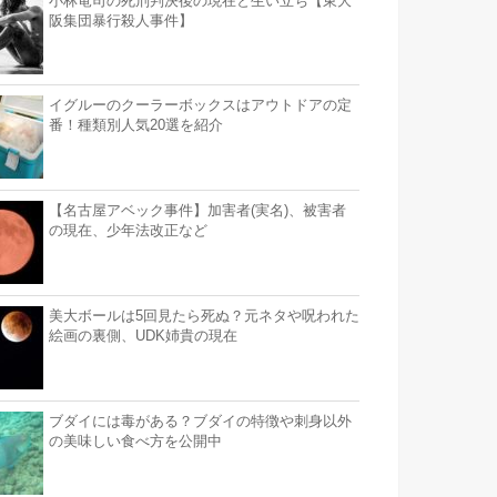
小林竜司の死刑判決後の現在と生い立ち【東大
阪集団暴行殺人事件】
イグルーのクーラーボックスはアウトドアの定
番！種類別人気20選を紹介
【名古屋アベック事件】加害者(実名)、被害者
の現在、少年法改正など
美大ボールは5回見たら死ぬ？元ネタや呪われた
絵画の裏側、UDK姉貴の現在
ブダイには毒がある？ブダイの特徴や刺身以外
の美味しい食べ方を公開中