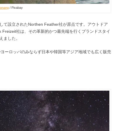
ronang
/ Pixabay
立されたNorthen Feather社が原点です。アウトドア
 Freizeit社は、その革新的かつ最先端を行くブランドスタイ
えました。
今やヨーロッパのみならず日本や韓国等アジア地域でも広く販売