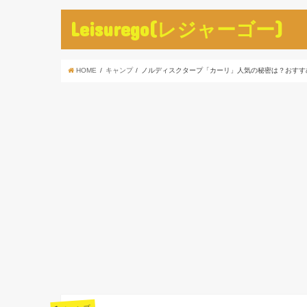
Leisurego(レジャーゴー)
HOME
キャンプ
ノルディスクタープ「カーリ」人気の秘密は？おすす