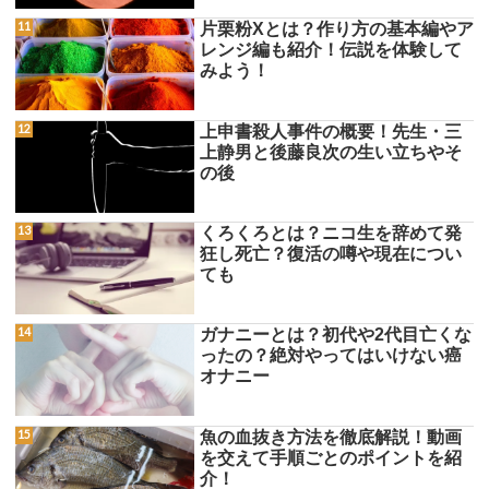
片栗粉Xとは？作り方の基本編やア
レンジ編も紹介！伝説を体験して
みよう！
上申書殺人事件の概要！先生・三
上静男と後藤良次の生い立ちやそ
の後
くろくろとは？ニコ生を辞めて発
狂し死亡？復活の噂や現在につい
ても
ガナニーとは？初代や2代目亡くな
ったの？絶対やってはいけない癌
オナニー
魚の血抜き方法を徹底解説！動画
を交えて手順ごとのポイントを紹
介！