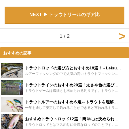
NEXT
トラウトリールのギア比
1 / 2
おすすめの記事
トラウトロッドの選び方とおすすめ18選！ - Leisurego(レジャーゴー)
ルアーフィッシングの中で人気の高いトラウトフィッシングをご存知でしょうか？大自然に囲まれた渓流や、管理された釣り場で、美しいトラウトと駆け引きをするのが魅力です。ここでは、専用に開発されたトラウトロ...
トラウトラインのおすすめ20選！太さや色の選び方も！ - Leisurego(レジャーゴー)
トラウトゲームは繊細さを求められる釣りです。トラウトゲームはライン選びが重要だといわれていて、しっかり選ぶことによってよい釣果を得られます。この記事ではトラウトラインの太さや色の選び方、おすすめを紹...
トラウトルアーのおすすめ６選～トラウトを理解してルアーを選ぼう～ - Leisurego(レジャーゴー)
一年を通して安定して釣れることができると言われるトラウト(マス)釣りはとても奥が深く初心者の方でもベテランの方にも大変人気です。トラウトの生態や習性を理解して試行錯誤してみましょう。この記事ではそん...
おすすめトラウトロッド12選！簡単には決められない選び方とは？ - Leisurego(レジャーゴー)
トラウトロッドとはマス釣りに最適なロッドのことです。しかしトラウトロッドにはいくつかの種類があることを知っていますか？そんなトラウトロッドの種類やトラウトロッドを選ぶ際のポイントを解説していきます。...