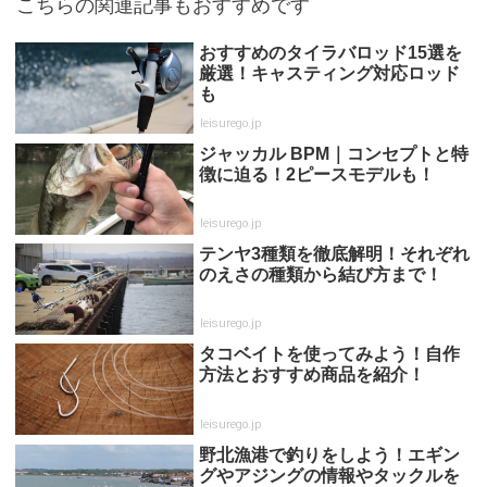
こちらの関連記事もおすすめです
おすすめのタイラバロッド15選を
厳選！キャスティング対応ロッド
も
leisurego.jp
ジャッカル BPM｜コンセプトと特
徴に迫る！2ピースモデルも！
leisurego.jp
テンヤ3種類を徹底解明！それぞれ
のえさの種類から結び方まで！
leisurego.jp
タコベイトを使ってみよう！自作
方法とおすすめ商品を紹介！
leisurego.jp
野北漁港で釣りをしよう！エギン
グやアジングの情報やタックルを