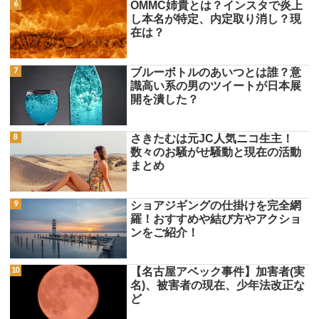
OMMC姉貴とは？インスタで炎上
し本名が特定、内定取り消し？現
在は？
ブルーボトルのあいつとは誰？意
識高い系の男のツイートが日本展
開を潰した？
さきたむは元JC人気ニコ生主！
数々のお騒がせ騒動と現在の活動
まとめ
ショアジギングの仕掛けを完全網
羅！おすすめや結び方やアクショ
ンをご紹介！
【名古屋アベック事件】加害者(実
名)、被害者の現在、少年法改正な
ど