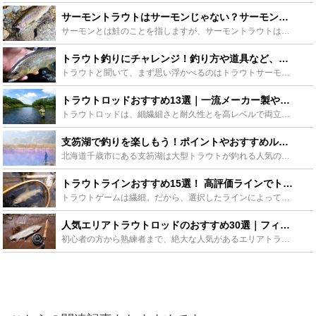
サーモントラウトはサーモンじゃない？サーモントラウトって一体なんの魚? - Leisurego(レジャーゴー)
サーモンとは鮭のことを指しますが、サーモントラウトはサーモンではなかったのです。ではサーモントラウトとはどんなお魚なのかというと、ニジマスなのです。鮭とニジマスは何が違うのかこれからご紹介します。 ...
トラウト釣りにチャレンジ！釣り方や道具など、気になるポイントをご紹介 - Leisurego(レジャーゴー)
トラウトと聞いて、まず思い浮かべるのはトラウトサーモンと呼ばれる大きな魚ではないでしょうか。実はアレ、鱒なんです。実はトラウトサーモンとは商品名で、人工的に作られた名前だったのです。海水で鱒を養殖し...
トラウトロッドおすすめ13選｜一流メーカー製や初心者向け&ベイト用も - Leisurego(レジャーゴー)
トラウトロッドは、細繊細さと耐久性とを高レベルで両立しなければならないため、「基礎的な品質レバルが非常に重要になってくるタックル」と言えるでしょう。この記事では、一流メーカー製、初心者向け、ベイトリ...
支笏湖で釣りを楽しもう！ポイントやおすすめルアーも紹介！ - Leisurego(レジャーゴー)
北海道千歳市にある支笏湖は大型トラウトが釣れる人気のスポットです。北アメリカにみられる自然の特徴と似たフィールドは日本で釣りをしていることを忘れてしまうほど。今回は支笏湖で釣りを楽しむために必要な情...
トラウトラインおすすめ15選！ 高評価ラインでトラウトを攻略 - Leisurego(レジャーゴー)
トラウトゲームは繊細。だから、選択したラインによって釣果が大きく変わります。まずは素材と特徴、使い分けを紹介していきます！納得の釣果を得るためには、しっかりこだわって選んでいきましょう。 トラウトラ...
人気エリアトラウトロッドのおすすめ30選｜フィネスロッドやロッドスタンドも紹介 - Leisurego(レジャーゴー)
初心者の方から熟練者まで、絶大な人気があるエリアトラウトの魅力の解説から、アクション、数多くでているエリアトラウトロッドの選び方、スタンドの利点、もちろんそれぞれのおすすめまでしっかりとご紹介してい...