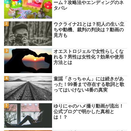
ーム？攻略法やエンディングのネ
タバレ
ウクライナ21とは？犯人の生い立
ちや動機、裁判の判決は？動画の
見方も
オエストロジェルで女性らしくな
れる？男性は女性化？効果や使用
方法とは
童謡「さっちゃん」には続きがあ
った！99番まで存在する歌詞と歌
ってはいけない4番の真実
ゆりにゃのハメ撮り動画が流出！
公式ブログで明かした真相と
は！？