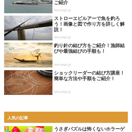
ご紹介
leisurego.jp
ストローエビルアーで魚を釣ろ
う！画像と図で作り方を詳しく解
説！
leisurego.jp
釣り針の結び方をご紹介！漁師結
びや最強結びの手順も！
leisurego.jp
ショックリーダーの結び方講座！
簡単な方法や手順をご紹介！
leisurego.jp
人気の記事
うさぎパズルは怖くないホラーゲ