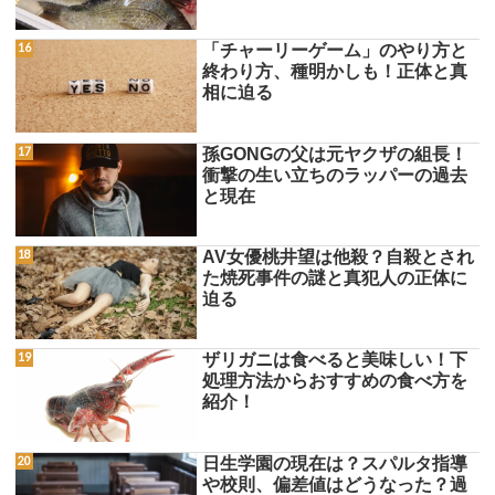
「チャーリーゲーム」のやり方と
終わり方、種明かしも！正体と真
相に迫る
孫GONGの父は元ヤクザの組長！
衝撃の生い立ちのラッパーの過去
と現在
AV女優桃井望は他殺？自殺とされ
た焼死事件の謎と真犯人の正体に
迫る
ザリガニは食べると美味しい！下
処理方法からおすすめの食べ方を
紹介！
日生学園の現在は？スパルタ指導
や校則、偏差値はどうなった？過