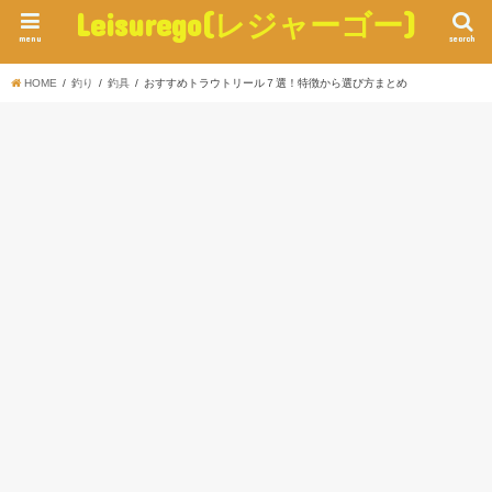
Leisurego(レジャーゴー)
menu
search
HOME
釣り
釣具
おすすめトラウトリール７選！特徴から選び方まとめ