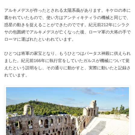
アルキメデスが作ったとされる太陽系義があります。キケロの本に
書かれていたもので、使い方はアンティキティラの機械と同じで、
惑星の動きを捉えることができたのでです。紀元前212年にシラク
サの包囲網でアルキメデスが亡くなった後、ローマ軍の大将の手で
ローマに運ばれたといわれています。
ひとつは将軍の家宝となり、もうひとつはバータス神殿に供えられ
ました。紀元前166年に執行官をしていたガルスが機械について覚
えたという説明をし、その通りに動かすと、実際に動いたと記録さ
れています。