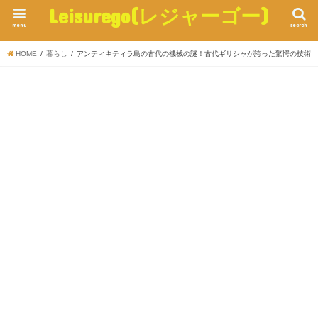
Leisurego(レジャーゴー)
menu
search
HOME
暮らし
アンティキティラ島の古代の機械の謎！古代ギリシャが誇った驚愕の技術