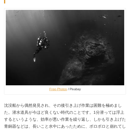
Free-Photos
/ Pixabay
沈没船から偶然発見され、その後引き上げ作業は困難を極めまし
た。潜水道具が今ほど良くない時代のことです。1分潜っては浮上
するというような、効率が悪い作業を繰り返し、しかも引き上げた
青銅器などは、長いこと水中にあったために、ボロボロと崩れてし