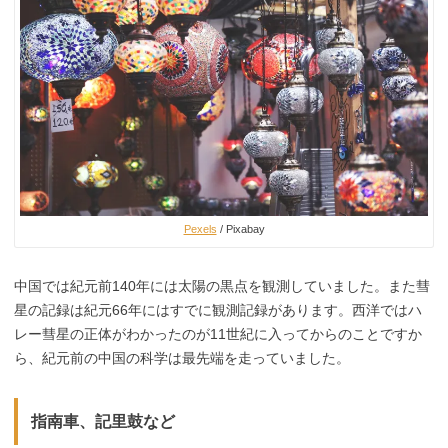
Pexels
/ Pixabay
中国では紀元前140年には太陽の黒点を観測していました。また彗
星の記録は紀元66年にはすでに観測記録があります。西洋ではハ
レー彗星の正体がわかったのが11世紀に入ってからのことですか
ら、紀元前の中国の科学は最先端を走っていました。
指南車、記里鼓など