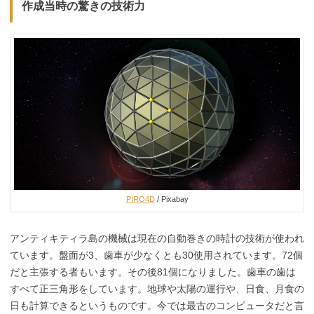
作成当時の驚きの技術力
PIRO4D
/ Pixabay
アンティキティラ島の機械は現在の自動巻きの時計の技術が使われ
ています。盤面が3、歯車が少なくとも30使用されています。72個
だと主張する者もいます。その後81個になりました。歯車の歯は
すべて正三角形をしています。地球や太陽の運行や、日食、月食の
日も計算できるというものです。今では最古のコンピュータだと言