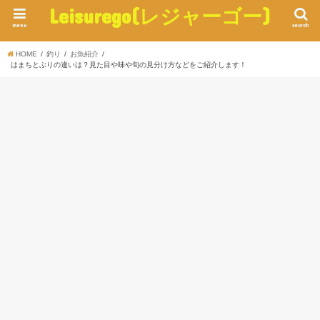
Leisurego(レジャーゴー)
menu
search
HOME
釣り
お魚紹介
はまちとぶりの違いは？見た目や味や旬の見分け方などをご紹介します！