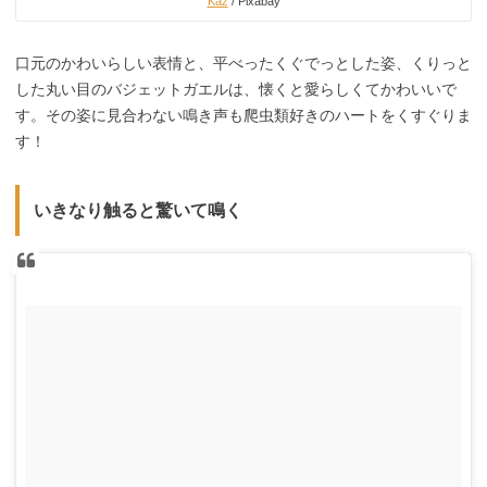
Kaz
/ Pixabay
口元のかわいらしい表情と、平べったくぐでっとした姿、くりっと
した丸い目のバジェットガエルは、懐くと愛らしくてかわいいで
す。その姿に見合わない鳴き声も爬虫類好きのハートをくすぐりま
す！
いきなり触ると驚いて鳴く