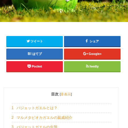
ツイート
シェア
はてブ
Google+
Pocket
feedly
目次
[
非表示
]
1
バジェットガエルとは？
2
マルメタピオカガエルの親戚紹介
3
バジェットガエルの生態