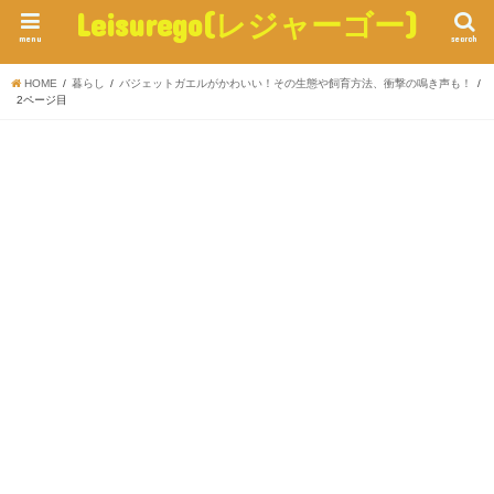
Leisurego(レジャーゴー)
menu
search
HOME
暮らし
バジェットガエルがかわいい！その生態や飼育方法、衝撃の鳴き声も！
2ページ目