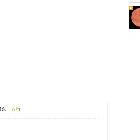
"
目次
[
非表示
]