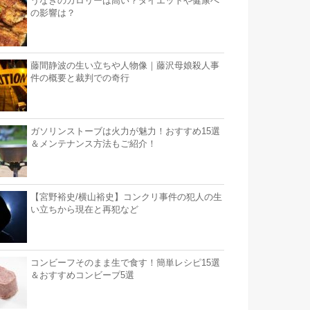
うなぎのカロリーは高い？ダイエットや健康へ
の影響は？
藤間静波の生い立ちや人物像｜藤沢母娘殺人事
件の概要と裁判での奇行
ガソリンストーブは火力が魅力！おすすめ15選
＆メンテナンス方法もご紹介！
【宮野裕史/横山裕史】コンクリ事件の犯人の生
い立ちから現在と再犯など
コンビーフそのまま生で食す！簡単レシピ15選
＆おすすめコンビープ5選