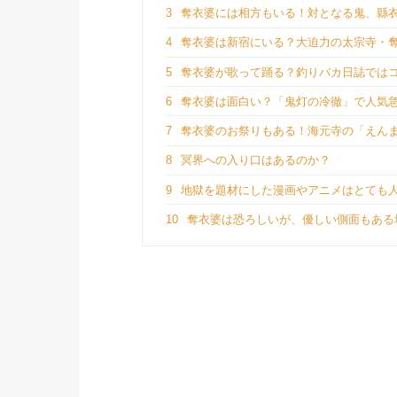
3
奪衣婆には相方もいる！対となる鬼、縣
4
奪衣婆は新宿にいる？大迫力の太宗寺・
5
奪衣婆が歌って踊る？釣りバカ日誌では
6
奪衣婆は面白い？「鬼灯の冷徹」で人気
7
奪衣婆のお祭りもある！海元寺の「えん
8
冥界への入り口はあるのか？
9
地獄を題材にした漫画やアニメはとても
10
奪衣婆は恐ろしいが、優しい側面もある