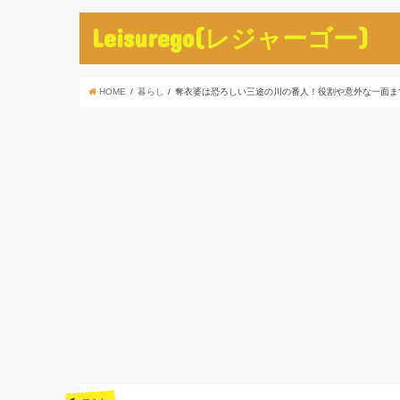
Leisurego(レジャーゴー)
HOME
暮らし
奪衣婆は恐ろしい三途の川の番人！役割や意外な一面ま