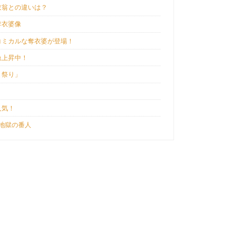
衣翁との違いは？
奪衣婆像
コミカルな奪衣婆が登場！
急上昇中！
ま祭り」
人気！
地獄の番人