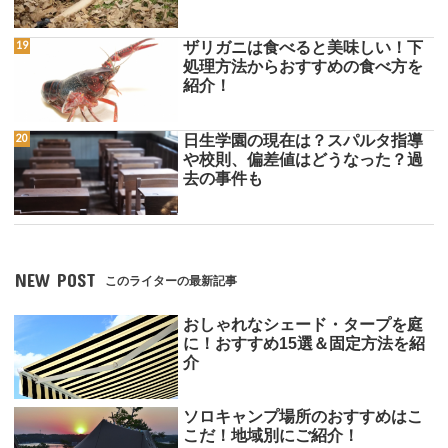
ザリガニは食べると美味しい！下
処理方法からおすすめの食べ方を
紹介！
日生学園の現在は？スパルタ指導
や校則、偏差値はどうなった？過
去の事件も
NEW POST
このライターの最新記事
おしゃれなシェード・タープを庭
に！おすすめ15選＆固定方法を紹
介
ソロキャンプ場所のおすすめはこ
こだ！地域別にご紹介！