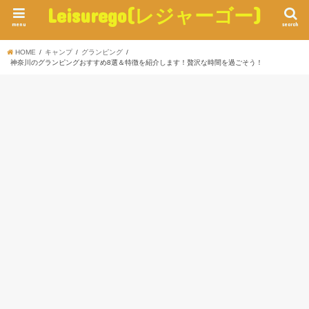
Leisurego(レジャーゴー)
menu
search
HOME
キャンプ
グランピング
神奈川のグランピングおすすめ8選＆特徴を紹介します！贅沢な時間を過ごそう！