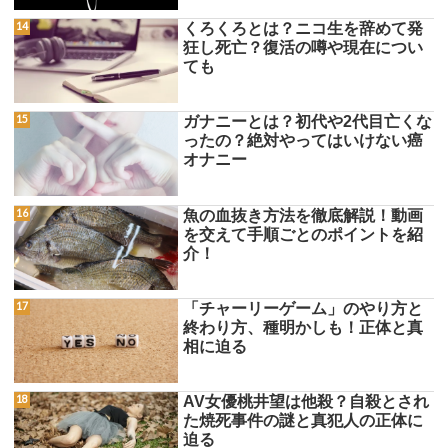
くろくろとは？ニコ生を辞めて発
狂し死亡？復活の噂や現在につい
ても
ガナニーとは？初代や2代目亡くな
ったの？絶対やってはいけない癌
オナニー
魚の血抜き方法を徹底解説！動画
を交えて手順ごとのポイントを紹
介！
「チャーリーゲーム」のやり方と
終わり方、種明かしも！正体と真
相に迫る
AV女優桃井望は他殺？自殺とされ
た焼死事件の謎と真犯人の正体に
迫る