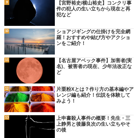
【宮野裕史/横山裕史】コンクリ事
件の犯人の生い立ちから現在と再
犯など
ショアジギングの仕掛けを完全網
羅！おすすめや結び方やアクショ
ンをご紹介！
【名古屋アベック事件】加害者(実
名)、被害者の現在、少年法改正な
ど
片栗粉Xとは？作り方の基本編やア
レンジ編も紹介！伝説を体験して
みよう！
上申書殺人事件の概要！先生・三
上静男と後藤良次の生い立ちやそ
の後