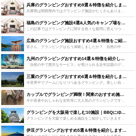
兵庫のグランピングおすすめ9選＆特徴を紹介します！贅沢な時間を過ごそう！ - Leisurego(レジャーゴー)
兵庫県は関西県内ではグランピング施設がたくさんあります。大阪・四国・広島方面などからのアクセスが便利で海と山の豊かな自然が広がる兵庫県のグランピングを楽しみませんか？道具や食材の準備もいらず、全てお...
福島のグランピング施設4選&人気のキャンプ場をご紹介！ - Leisurego(レジャーゴー)
この記事ではグランピングに関する色々な疑問に答えつつ、福島のグランピング施設の魅力をご紹介しています。グランピングに興味はあるけど実際には中々行動できていないといった方々には、福島での贅沢なグランピ...
広島のグランピング施設おすすめ4選＆特徴をご紹介します！ - Leisurego(レジャーゴー)
皆さん、グランピングはもう体験しましたか？ 自然の中にいながらホテルのように快適な空間で過ごすキャンプスタイルです。でも、できるのは東京だけの話だと思っていませんか？ いえいえ、地方でもグランピング...
九州のグランピングおすすめ14選＆特徴を紹介します！贅沢な時間を過ごそう！ - Leisurego(レジャーゴー)
「自然の中で贅沢なサービス」が受けられる近年話題のグランピング。準備も少なく、設営などの手間もいらずにゆっくり楽しめるのも魅力です。この記事では、九州のグランビングスポット14選と特徴紹介します。自...
三重のグランピングおすすめ6選＆特徴を紹介します！贅沢な時間を過ごそう！ - Leisurego(レジャーゴー)
今世界中でブームになりつつあるグランピング。美しい自然に恵まれた三重県でもグランピングが楽しめる施設があります。キャンプ場に併設されたグランピングテントから、ホテル宿泊の極上グランピングパッケージま...
カップルでグランピング満喫！関東のおすすめ施設8選 - Leisurego(レジャーゴー)
今や若者やおしゃれな女性等に大人気のグランピングですが、グループや家族でわいわい、大人数で楽しむものだと思ってませんか？実はグランピングはカップルにもおすすめなんです。旅館でお泊りも素敵ですがグラン...
グランピングを大阪発で楽しむ10施設｜BBQにゆったり宿泊！近郊のおすすめも - Leisurego(レジャーゴー)
グランピングを大阪で楽しめる施設をご紹介していきます。大阪のグランピングは美味しい料理を中心に、宿泊できるところはその分とても豪華で他とは違ったグランピング体験ができるのが最大の魅力！今回は特別に大...
伊豆グランピングおすすめ5選＆特徴を紹介します！贅沢な時間を過ごそう！ - Leisurego(レジャーゴー)