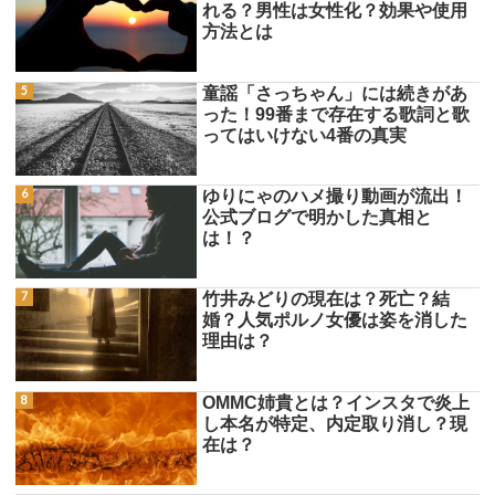
れる？男性は女性化？効果や使用
方法とは
童謡「さっちゃん」には続きがあ
った！99番まで存在する歌詞と歌
ってはいけない4番の真実
ゆりにゃのハメ撮り動画が流出！
公式ブログで明かした真相と
は！？
竹井みどりの現在は？死亡？結
婚？人気ポルノ女優は姿を消した
理由は？
OMMC姉貴とは？インスタで炎上
し本名が特定、内定取り消し？現
在は？