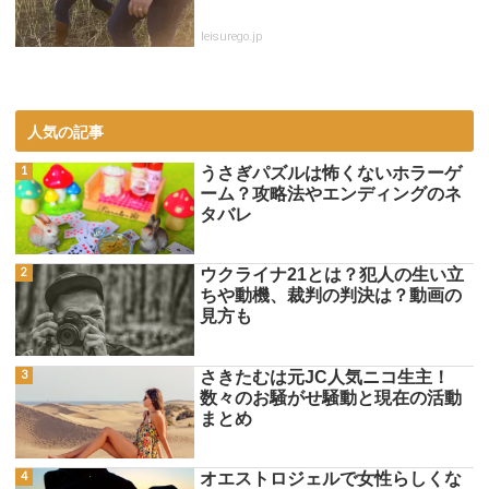
leisurego.jp
人気の記事
うさぎパズルは怖くないホラーゲ
ーム？攻略法やエンディングのネ
タバレ
ウクライナ21とは？犯人の生い立
ちや動機、裁判の判決は？動画の
見方も
さきたむは元JC人気ニコ生主！
数々のお騒がせ騒動と現在の活動
まとめ
オエストロジェルで女性らしくな