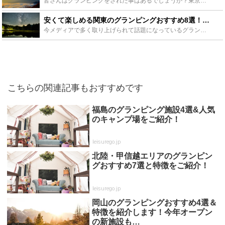
皆さんはグランピングをされた事はあるでしょうか？東京から日帰りでいけるリゾート地、伊豆には豪華なグランピング施設が沢山あります。すでにグランピングの魅力にはまっている方にも、グランピングを聞いた事が...
安くて楽しめる関東のグランピングおすすめ8選！リーズナブルに贅沢な時間を過ごそう！ - Leisurego(レジャーゴー)
今メディアで多く取り上げられて話題になっているグランピングですが、そもそもグランピングとはなんなのでしょうか？温泉で有名な群馬県でのグランピングのおすすめとその魅力を紹介していきます。これからグラン...
こちらの関連記事もおすすめです
福島のグランピング施設4選&人気
のキャンプ場をご紹介！
leisurego.jp
北陸・甲信越エリアのグランピン
グおすすめ7選と特徴をご紹介！
leisurego.jp
岡山のグランピングおすすめ4選＆
特徴を紹介します！今年オープン
の新施設も…