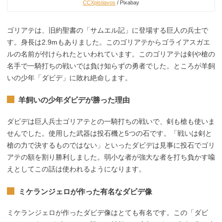
CCXpistiavos
/ Pixabay
ゴリアテは、旧約聖書の「サムエル記」に登場する巨人の兵士で
す。身長は2.9mもありました。このゴリアテからゴライアスガエ
ルの名前が付けられたといわれています。このゴリアテは剣や槍の
名手で一騎打ちの戦いでは負け知らずの勇者でした。ところが羊飼
いの少年「ダビデ」に敗れ絶命します。
羊飼いの少年ダビデが勝った理由
ダビデは巨人兵士ゴリアテとの一騎打ちの戦いで、剣も槍も使いま
せんでした。使用した武器は投石機と5つの石です。「戦いは剣と
槍の力で決するものではない」といったダビデは見事に投石でゴリ
アテの額を割り勝利しました。弱小な者が強大な者を打ち負かす喩
えとしてこの話は使われるようになります。
ミケランジェロが作った有名なダビデ像
ミケランジェロが作ったダビデ像はとても有名です。この「ダビ