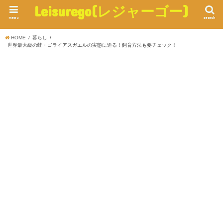
Leisurego(レジャーゴー)
menu
search
HOME
暮らし
世界最大級の蛙・ゴライアスガエルの実態に迫る！飼育方法も要チェック！