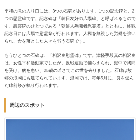
平和の滝の入り口には、3つの石碑があります。1つの記念碑と、2
つの慰霊碑です。記念碑は「韓日友好の広場碑」と呼ばれるもので
す。慰霊碑のひとつである「朝鮮人殉職者慰霊塔」とともに、終戦
記念日には広場で慰霊祭が行われます。人権を無視した労働を強い
られ、命を落とした人々を弔う石碑です。
もうひとつの石碑は、「相沢良慰霊碑」です。津軽手段真の相沢良
は、女性平和活動家でしたが、反戦運動で捕らえられ、獄中で拷問
を受け、病を患い、25歳の若さでこの世を去りました。石碑は故
郷の浪岡にも建てられています。浪岡では、毎年5月に、良を偲ん
だ碑前祭が執り行われます。
周辺のスポット