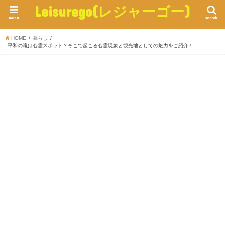
Leisurego(レジャーゴー)
menu
search
HOME
暮らし
平和の滝は心霊スポット？そこで起こる心霊現象と観光地としての魅力をご紹介！