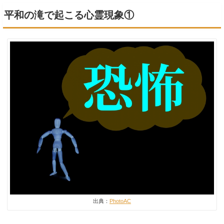
平和の滝で起こる心霊現象①
出典：
PhotoAC