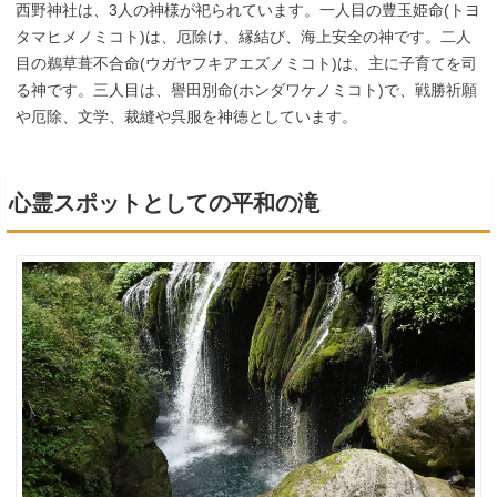
西野神社は、3人の神様が祀られています。一人目の豊玉姫命(トヨ
タマヒメノミコト)は、厄除け、縁結び、海上安全の神です。二人
目の鵜草葺不合命(ウガヤフキアエズノミコト)は、主に子育てを司
る神です。三人目は、譽田別命(ホンダワケノミコト)で、戦勝祈願
や厄除、文学、裁縫や呉服を神徳としています。
心霊スポットとしての平和の滝