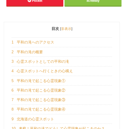
Pocket
feedly
目次
[
非表示
]
1
平和の滝へのアクセス
2
平和の滝の概要
3
心霊スポットとしての平和の滝
4
心霊スポットへ行くときの心構え
5
平和の滝で起こる心霊現象①
6
平和の滝で起こる心霊現象②
7
平和の滝で起こる心霊現象③
8
平和の滝で起こる心霊現象④
9
北海道の心霊スポット
10
考察！平和の滝でどうして心霊現象が起こるのか？