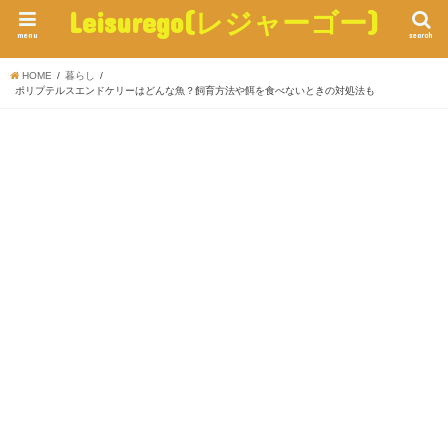
Leisurego(レジャーゴー)
menu
search
HOME
暮らし
ポリプテルスエンドケリーはどんな魚？飼育方法や餌を食べないときの対処法も