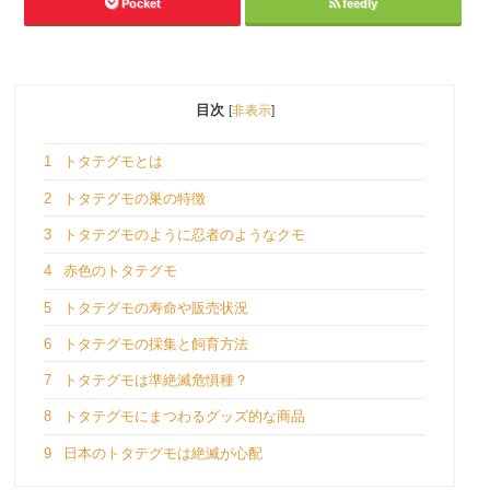
Pocket
feedly
目次
[
非表示
]
1
トタテグモとは
2
トタテグモの巣の特徴
3
トタテグモのように忍者のようなクモ
4
赤色のトタテグモ
5
トタテグモの寿命や販売状況
6
トタテグモの採集と飼育方法
7
トタテグモは準絶滅危惧種？
8
トタテグモにまつわるグッズ的な商品
9
日本のトタテグモは絶滅が心配