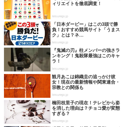
ィリエイトを徹底調査！
leisurego.jp
「日本ダービー」はこの3頭で勝
負！おすすめ競馬サイト「うまス
ク」とは？ネ…
leisurego.jp
『鬼滅の刃』柱メンバーの強さラ
ンキング！鬼殺隊最強はこのキャ
ラ！
leisurego.jp
観月あこは錦織圭の追っかけ彼
女！現在の最新情報や関東連合・
宗教との関係も
leisurego.jp
楠田枝里子の現在！テレビから姿
を消した理由は？チョコ愛が変態
すぎる？
leisurego.jp