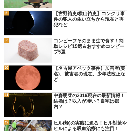
【宮野裕史/横山裕史】コンクリ事
件の犯人の生い立ちから現在と再
犯など
コンビーフそのまま生で食す！簡
単レシピ15選＆おすすめコンビー
プ5選
【名古屋アベック事件】加害者(実
名)、被害者の現在、少年法改正な
ど
中森明菜の2019現在の最新情報！
結婚は？収入が凄い？自宅は都
内？
ヒル(蛭)の実態に迫る！ヒル対策や
ヒルによる吸血治療にも注目！