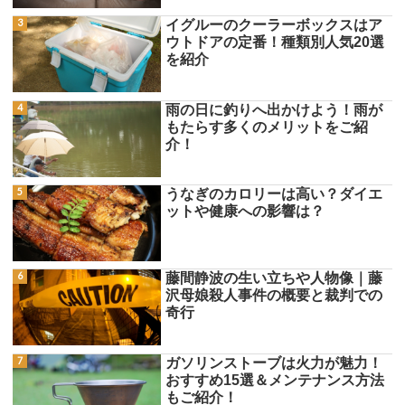
イグルーのクーラーボックスはア
ウトドアの定番！種類別人気20選
を紹介
雨の日に釣りへ出かけよう！雨が
もたらす多くのメリットをご紹
介！
うなぎのカロリーは高い？ダイエ
ットや健康への影響は？
藤間静波の生い立ちや人物像｜藤
沢母娘殺人事件の概要と裁判での
奇行
ガソリンストーブは火力が魅力！
おすすめ15選＆メンテナンス方法
もご紹介！