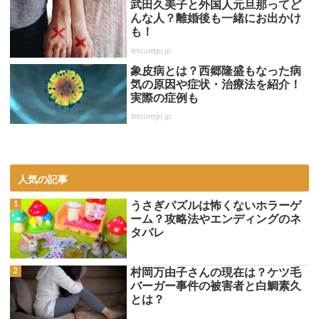
武田久美子と外国人元旦那ってど
んな人？離婚後も一緒にお出かけ
も！
leisurego.jp
象皮病とは？西郷隆盛もなった病
気の原因や症状・治療法を紹介！
実際の症例も
leisurego.jp
人気の記事
うさぎパズルは怖くないホラーゲ
ーム？攻略法やエンディングのネ
タバレ
村岡万由子さんの現在は？ケツ毛
バーガー事件の被害者と白鯛素久
とは？