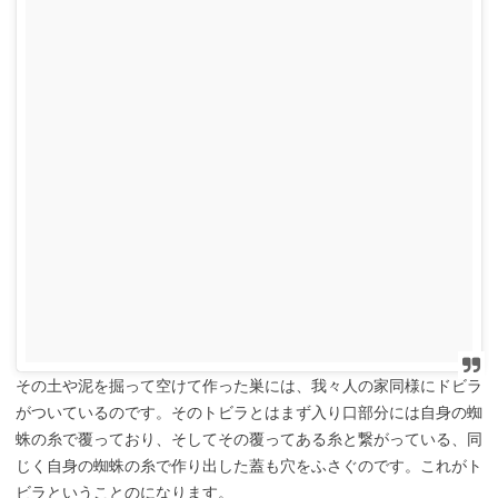
その土や泥を掘って空けて作った巣には、我々人の家同様にドビラ
がついているのです。そのトビラとはまず入り口部分には自身の蜘
蛛の糸で覆っており、そしてその覆ってある糸と繋がっている、同
じく自身の蜘蛛の糸で作り出した蓋も穴をふさぐのです。これがト
ビラということのになります。