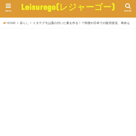
Leisurego(レジャーゴー)
menu
search
HOME
暮らし
トタテグモは蓋の付いた巣を作る！？特徴や日本での販売状況、寿命も