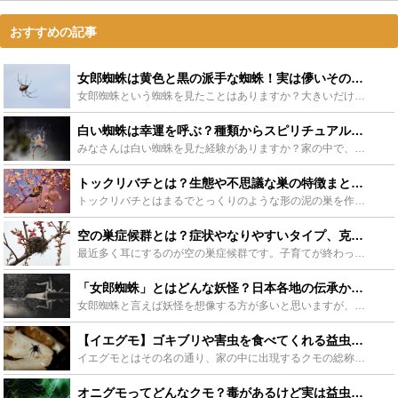
おすすめの記事
女郎蜘蛛は黄色と黒の派手な蜘蛛！実は儚いその生涯と生態に迫る - Leisurego(レジャーゴー)
女郎蜘蛛という蜘蛛を見たことはありますか？大きいだけでなく黄色と黒という派手な色もあってか、苦手な人が見ると悲鳴をあげてしまうかもしれません。今回は女郎蜘蛛の生態に触れながら巣の撤去法や飼育方法など...
白い蜘蛛は幸運を呼ぶ？種類からスピリチュアルな意味までまとめて紹介 - Leisurego(レジャーゴー)
みなさんは白い蜘蛛を見た経験がありますか？家の中で、山の中で、夢の中に出てきた方もいらっしゃるようです。今回はそんな白い蜘蛛に害はないのか、白い蜘蛛にどんな意味があるのかに重点をおいて解説していきま...
トックリバチとは？生態や不思議な巣の特徴まとめ！毒性や危険性はある？ - Leisurego(レジャーゴー)
トックリバチとはまるでとっくりのような形の泥の巣を作るのが特徴の蜂です。トックリバチはその特徴のある巣の中に卵と幼虫のエサとなる青虫を入れてふたをして幼虫を育てます。トックリバチの生態や巣の様子、毒...
空の巣症候群とは？症状やなりやすいタイプ、克服方法をご紹介！ - Leisurego(レジャーゴー)
最近多く耳にするのが空の巣症候群です。子育てが終わった事から突然訪れる空の巣症候群とは一体何なのか。空の巣症候群の症状や主な原因、なりやすい人を紹介。また、空の巣症候群にならないための対処法をご紹介...
「女郎蜘蛛」とはどんな妖怪？日本各地の伝承からその姿や特徴に迫る！ - Leisurego(レジャーゴー)
女郎蜘蛛と言えば妖怪を想像する方が多いと思いますが、意外とその伝承などで伝わるものより人気作品でキャラクターとして登場したイメージが強いと思います。今回は妖怪の女郎蜘蛛の特徴や日本各地に伝わる伝承を...
【イエグモ】ゴキブリや害虫を食べてくれる益虫の生態や種類、特徴まとめ - Leisurego(レジャーゴー)
イエグモとはその名の通り、家の中に出現するクモの総称です。クモは見た目からいい印象は少ないですが、イエグモは人に害を出さず害虫を退治してくれる益虫なのです。この記事ではイエグモの種類や特徴とクモが嫌...
オニグモってどんなクモ？毒があるけど実は益虫？その疑問にお答えします！ - Leisurego(レジャーゴー)