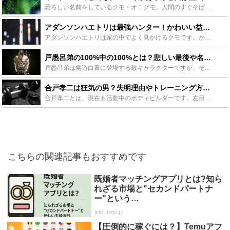
恐ろしい名前をしているクモ・オニグモ。人間のすぐそばで生活するオニグモは毒をほとんど持たない益虫でした。誤解されやすいオニグモの生態を調査、ペットとしての飼育方法についても解説します。うっかり触って...
アダンソンハエトリは最強ハンター！かわいい益虫の特徴や生態まとめ - Leisurego(レジャーゴー)
アダンソンハエトリは家の中でよく見かけるクモです。かっこいい名前をしているのですが、見た目がとてもかわいいだけでなく、実は家の中のハエやゴキブリを退治してくれる非常に優秀なクモなのです。そんなアダン...
戸愚呂弟の100%中の100%とは？悲しい最後や名言集を紹介！ - Leisurego(レジャーゴー)
戸愚呂弟は幽遊白書に登場する敵キャラクターですが、その強さは当時の読者でも絶望したほどだといいます。そんな戸愚呂弟は今でも幽遊白書の代表格として君臨し、今でも人気です。そんな戸愚呂弟のキャラエピソー...
合戸孝二は狂気の男？失明理由やトレーニング方法とは？奥さんはいる？ - Leisurego(レジャーゴー)
合戸孝二とは、現在も活動中のボディビルダーです。左目を失明を乗り越え、トレーニングを続ける姿勢から「狂気の男」と呼ばれており、ボディビル界のレジェンドとも言われています。今回は合戸孝二の失明理由やト...
こちらの関連記事もおすすめです
既婚者マッチングアプリとは?知ら
れざる市場と"セカンドパートナ
ー"という…
leisurego.jp
【圧倒的に稼ぐには？】Temuアフ