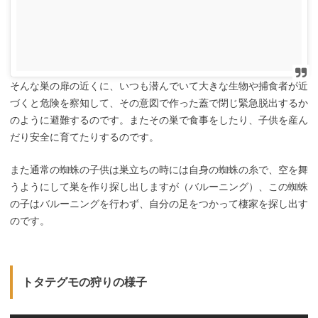
そんな巣の扉の近くに、いつも潜んでいて大きな生物や捕食者が近
づくと危険を察知して、その意図で作った蓋で閉じ緊急脱出するか
のように避難するのです。またその巣で食事をしたり、子供を産ん
だり安全に育てたりするのです。
また通常の蜘蛛の子供は巣立ちの時には自身の蜘蛛の糸で、空を舞
うようにして巣を作り探し出しますが（バルーニング）、この蜘蛛
の子はバルーニングを行わず、自分の足をつかって棲家を探し出す
のです。
トタテグモの狩りの様子