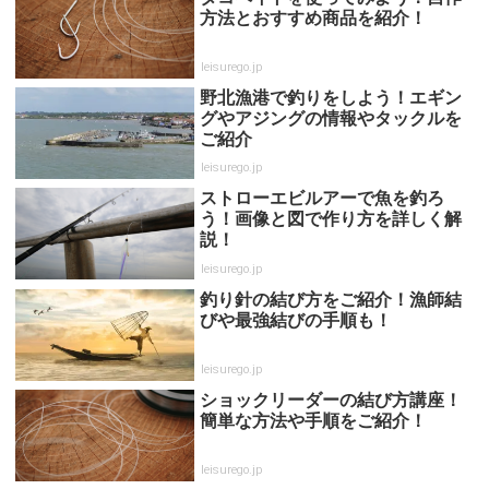
方法とおすすめ商品を紹介！
leisurego.jp
野北漁港で釣りをしよう！エギン
グやアジングの情報やタックルを
ご紹介
leisurego.jp
ストローエビルアーで魚を釣ろ
う！画像と図で作り方を詳しく解
説！
leisurego.jp
釣り針の結び方をご紹介！漁師結
びや最強結びの手順も！
leisurego.jp
ショックリーダーの結び方講座！
簡単な方法や手順をご紹介！
leisurego.jp