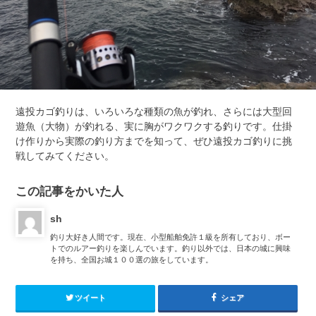
遠投カゴ釣りは、いろいろな種類の魚が釣れ、さらには大型回
遊魚（大物）が釣れる、実に胸がワクワクする釣りです。仕掛
け作りから実際の釣り方までを知って、ぜひ遠投カゴ釣りに挑
戦してみてください。
この記事をかいた人
sh
釣り大好き人間です。現在、小型船舶免許１級を所有しており、ボー
トでのルアー釣りを楽しんでいます。釣り以外では、日本の城に興味
を持ち、全国お城１００選の旅をしています。
ツイート
シェア