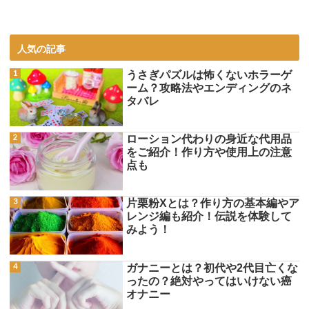
人気の記事
うさぎパズルは怖くないホラーゲ
ーム？攻略法やエンディングのネ
タバレ
ローション代わりの身近な代用品
をご紹介！作り方や使用上の注意
点も
片栗粉Xとは？作り方の基本編やア
レンジ編も紹介！伝説を体験して
みよう！
ガナニーとは？初代や2代目亡くな
ったの？絶対やってはいけない癌
オナニー