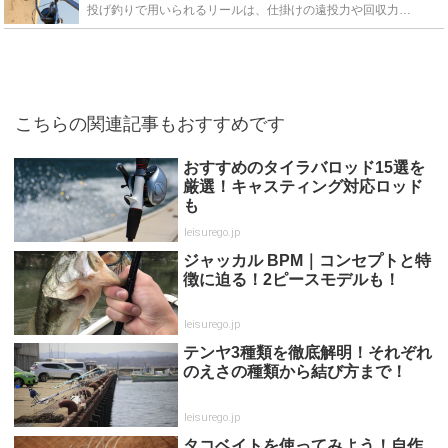
投げ釣りで用いられるリールは、仕掛けの遠投力や回収力が求められるだけに、リールの性能を慎重に見極める必要があります。この記事では、入門者向けのとにかく安いものから、ダイワなどの一流タックルメーカーの...
こちらの関連記事もおすすめです
おすすめのタイラバロッド15選を
厳選！キャスティング対応ロッド
も
leisurego.jp
ジャッカル BPM｜コンセプトと特
徴に迫る！2ピースモデルも！
leisurego.jp
テンヤ3種類を徹底解明！それぞれ
のえさの種類から結び方まで！
leisurego.jp
タコベイトを使ってみよう！自作