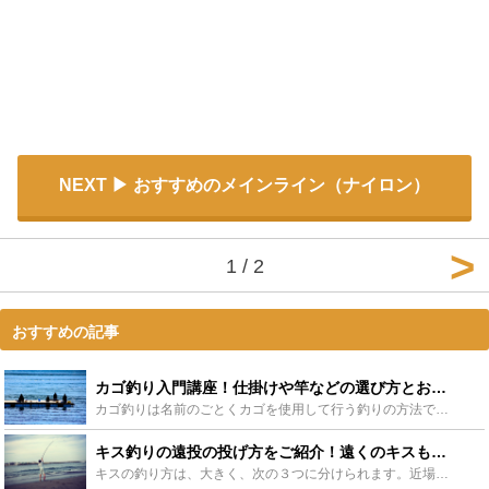
NEXT
おすすめのメインライン（ナイロン）
1 / 2
おすすめの記事
カゴ釣り入門講座！仕掛けや竿などの選び方とおすすめをご紹介！ - Leisurego(レジャーゴー)
カゴ釣りは名前のごとくカゴを使用して行う釣りの方法です。初心者の方でも比較的簡単に釣ることができ、狙える魚も豊富なのが魅力です。この記事ではそんなかご釣りを始めたい！というあなたに、仕掛けや竿などの...
キス釣りの遠投の投げ方をご紹介！遠くのキスも遠投で攻略！ - Leisurego(レジャーゴー)
キスの釣り方は、大きく、次の３つに分けられます。近場のチョイ投げ、遠くのポイントや深場を狙う遠投、そして、沖の船釣りです。どの釣りも、楽しく、人気のある釣りです。特にきす釣りの遠投は、難しいですが投...