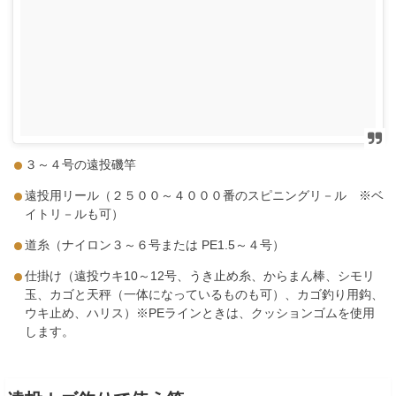
３～４号の遠投磯竿
遠投用リール（２５００～４０００番のスピニングリ－ル ※ベ
イトリ－ルも可）
道糸（ナイロン３～６号または PE1.5～４号）
仕掛け（遠投ウキ10～12号、うき止め糸、からまん棒、シモリ
玉、カゴと天秤（一体になっているものも可）、カゴ釣り用鈎、
ウキ止め、ハリス）※PEラインときは、クッションゴムを使用
します。