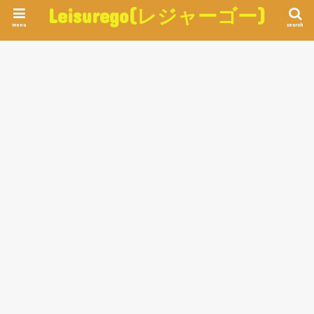
Leisurego(レジャーゴー)
menu
search