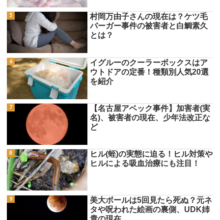
村岡万由子さんの現在は？ケツ毛
バーガー事件の被害者と白鯛素久
とは？
イグルーのクーラーボックスはア
ウトドアの定番！種類別人気20選
を紹介
【名古屋アベック事件】加害者(実
名)、被害者の現在、少年法改正な
ど
ヒル(蛭)の実態に迫る！ヒル対策や
ヒルによる吸血治療にも注目！
美大ボールは5回見たら死ぬ？元ネ
タや呪われた絵画の裏側、UDK姉
貴の現在