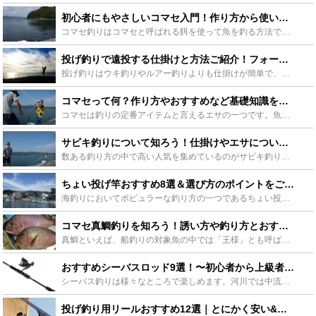
初心者にもやさしいコマセ入門！作り方から使い方までご紹介 - Leisurego(レジャーゴー)
コマセ釣りはコマセと呼ばれる餌を使って魚を釣る方法で、初心者から上級者まで幅広い層の方に楽しんでいただけます。堤防や磯でも、沖に行ってもいろんな魚を釣って楽しめます。ここではコマセの作り方、使い方、...
投げ釣りで遠投する仕掛けと方法ご紹介！フォームや動画も！ - Leisurego(レジャーゴー)
投げ釣りはウキ釣りやルアー釣りよりも仕掛けが簡単で、堤防や砂浜など陸からでも十分狙えるので、ファミリーで気軽に楽しむことができます。投げ方もコツを掴めば誰でも簡単にマスターできます。ここでは、投げ釣...
コマセって何？作り方やおすすめなど基礎知識を徹底紹介！ - Leisurego(レジャーゴー)
コマセは釣りの定番アイテムと言えるエサの一つです。魚をおびき寄せるのに使用したりかご釣りの際のエサなどとして使用されています。コマセは釣り人の強い味方ですが、いくつか種類があるのはご存知ですか？この...
サビキ釣りについて知ろう！仕掛けやエサについて徹底解説！ - Leisurego(レジャーゴー)
数ある釣り方の中で高い人気を集めているのがサビキ釣りです。一人でも家族でも楽しめるサビキ釣りは、初心者にも始めやすく簡単です。この記事ではサビキ釣りの基本や仕掛け、エサや初心者の方におすすめなサビキ...
ちょい投げ竿おすすめ8選＆選び方のポイントをご紹介！ - Leisurego(レジャーゴー)
海釣りにおいてポピュラーな釣り方の一つであるちょい投げ。釣りを知らない方は釣り＝遠投と言った考えの方が多いですが、このちょい投げは名が表す通り遠投をする必要が無く、力一杯竿を振る必要無しに釣りを楽し...
コマセ真鯛釣りを知ろう！誘い方や釣り方とおすすめロッドも！ - Leisurego(レジャーゴー)
真鯛といえば、船釣りの対象魚の中では「王様」とも呼ばれ、誰もが一度は釣ってみたいと思う高級魚です。そんな真鯛の船釣りには様々な方法があります。今回は、そんな真鯛の釣り方の一つである、「コマセ真鯛釣り...
おすすめシーバスロッド9選！〜初心者から上級者まで〜 - Leisurego(レジャーゴー)
シーバス釣りは様々なところで楽しめます。河川では中流域から河口部、海では港湾部、堤防、サーフ、都市部の小さな運河でも行えます。場所それぞれにさまざまなベイトが存在し、それらを捕食しているシーバスがい...
投げ釣り用リールおすすめ12選｜とにかく安い&ダイワなどの一流製品まで - Leisurego(レジャーゴー)