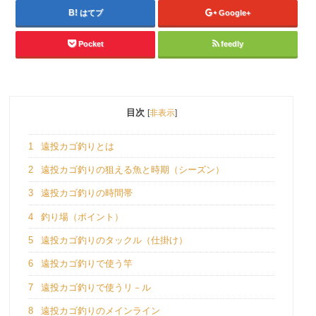
はてブ
Google+
Pocket
feedly
目次
[
非表示
]
1
遠投カゴ釣りとは
2
遠投カゴ釣りの狙える魚と時期（シーズン）
3
遠投カゴ釣りの時間帯
4
釣り場（ポイント）
5
遠投カゴ釣りのタックル（仕掛け）
6
遠投カゴ釣りで使う竿
7
遠投カゴ釣りで使うリ－ル
8
遠投カゴ釣りのメインライン