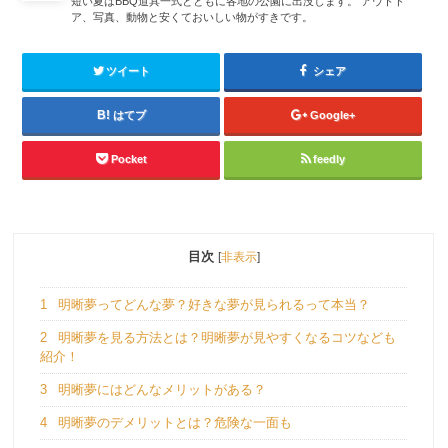
短い夏はBBQ道具一式とともに各地の公園に出没します。 アウトド
ア、写真、動物と安くておいしい物がすきです。
ツイート
シェア
はてブ
Google+
Pocket
feedly
目次
[
非表示
]
1
明晰夢ってどんな夢？好きな夢が見られるって本当？
2
明晰夢を見る方法とは？明晰夢が見やすくなるコツなども
紹介！
3
明晰夢にはどんなメリットがある？
4
明晰夢のデメリットとは？危険な一面も