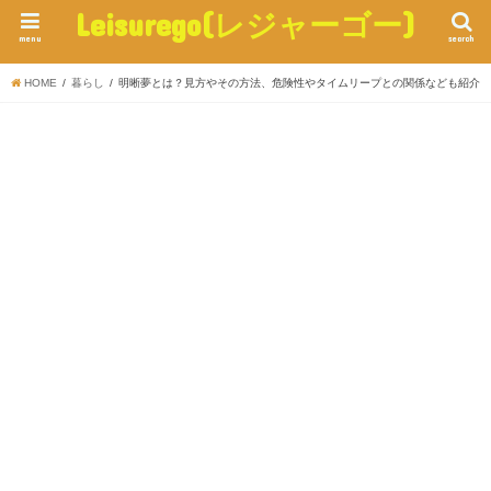
Leisurego(レジャーゴー)
menu
search
HOME
暮らし
明晰夢とは？見方やその方法、危険性やタイムリープとの関係なども紹介