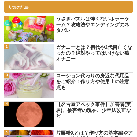
人気の記事
うさぎパズルは怖くないホラーゲ
ーム？攻略法やエンディングのネ
タバレ
ガナニーとは？初代や2代目亡くな
ったの？絶対やってはいけない癌
オナニー
ローション代わりの身近な代用品
をご紹介！作り方や使用上の注意
点も
【名古屋アベック事件】加害者(実
名)、被害者の現在、少年法改正な
ど
片栗粉Xとは？作り方の基本編やア