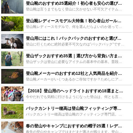
登山靴のおすすめ25選紹介！初心者も安心の選び方からお手入れ方法まで！ - Leisurego(レジャーゴー)
登山靴は言うまでもなく登山に欠かせない不可欠アイテム。しかしいろいろな種類があるのでいざ選ぼうとショップやサイトを回っても迷ってしまいます。今回はおすすめ登山靴を25選厳選。登山スタイルに合わせて登...
登山靴レディースモデル大特集！初心者山ガールにもおすすめの足元装備19選！ - Leisurego(レジャーゴー)
登山靴レディースモデルで、何を選んだらよいのか迷っている山ガールの方はいませんか？機能優先の登山靴ですがおしゃれな女子用モデルも実はたくさんあるんですよ。今回は登山靴のレディースモデルを大特集。機能...
登山用にはこれ！バックパックのおすすめと選び方をご紹介！ - Leisurego(レジャーゴー)
登山に行くために絶対必要不可欠なのは”バックパック”です。自分に合ったバックパックを見つけて登山で楽しい思い出を作りたいですよね。今回登山用バックパックの選び方やおすすめのバックパックなどわかりやす...
登山ザックおすすめ35選｜選び方から背負い方までマスターしよう！ - Leisurego(レジャーゴー)
登山ザックは登山に必要なアイテムの基本中の基本。普段わたしたちが街中で使うリュックとは違い、登山に必要なさまざまな機能が付加されています。今回は登山ザックのおすすめ商品を35選ご紹介。自分に合ったザ...
登山靴メーカーのおすすめ12社と人気商品を紹介！選び方やお手入れ方法も！ - Leisurego(レジャーゴー)
登山靴メーカーがいくつあるかご存知ですか？ためしにアマゾンで数えて見たら50社以上ありました。これだけ多いと登山靴を選ぶのにも一苦労です。今回はその中から注目のおすすめ登山靴メーカーと一番人気の商品...
【2018】登山用のヘッドライトおすすめ18選まとめ！相棒はこれで決まり！ - Leisurego(レジャーゴー)
今やだれでも気軽に行けるようになった登山は、何とも言えない楽しさがありはまる人が続出しています。この記事ではそんな登山に必要不可欠な登山用ヘッドライトのオススメをタイプ分けして18個紹介します！自分...
バックカントリー穂高は登山靴フィッティング専門店！評判のサービスをご紹介！ - Leisurego(レジャーゴー)
バックカントリー穂高は登山靴のフィッティング専門店。登山を快適、安全に行うための強い味方になってくれる頼もしい存在として登山者の間で評判です。今回はそのバックカントリー穂高をご紹介。靴選びで迷ってい...
春の登山やキャンプにおすすめの帽子25選！レディース・メンズ・種類別 - Leisurego(レジャーゴー)
春先の登山やキャンプではまだまだ寒さが残ります。登山帽子でしっかりと防寒したいですね。防寒のために帽子が良いのは知っていても、自分は似合わないからと諦めている貴方にも似合う帽子を探せる方法を解説、合...