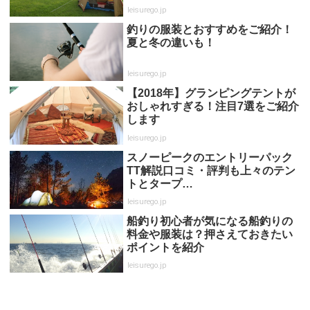
leisurego.jp
釣りの服装とおすすめをご紹介！
夏と冬の違いも！
leisurego.jp
【2018年】グランピングテントが
おしゃれすぎる！注目7選をご紹介
します
leisurego.jp
スノーピークのエントリーパック
TT解説口コミ・評判も上々のテン
トとタープ…
leisurego.jp
船釣り初心者が気になる船釣りの
料金や服装は？押さえておきたい
ポイントを紹介
leisurego.jp