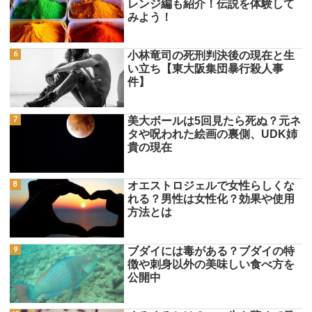
レンジ編も紹介！伝説を体験して
みよう！
小林竜司の死刑判決後の現在と生
い立ち【東大阪集団暴行殺人事
件】
美大ボールは5回見たら死ぬ？元ネ
タや呪われた絵画の裏側、UDK姉
貴の現在
オエストロジェルで女性らしくな
れる？男性は女性化？効果や使用
方法とは
ブダイには毒がある？ブダイの特
徴や刺身以外の美味しい食べ方を
公開中