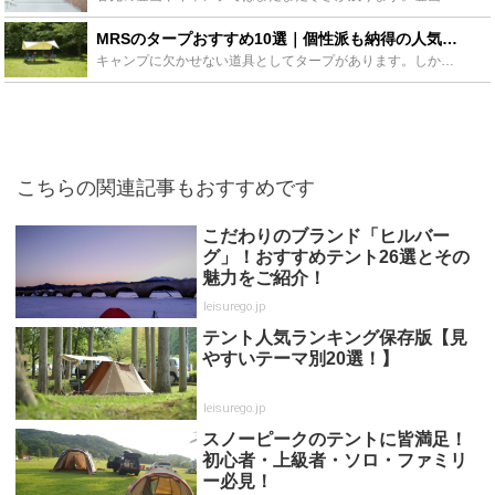
MRSのタープおすすめ10選｜個性派も納得の人気ブランドをチェックしよう！ - Leisurego(レジャーゴー)
キャンプに欠かせない道具としてタープがあります。しかしタープもブランドや種類が様々。どれを選べばいいかわからないということはありませんか？そんな人にはMRSのタープがおすすめです。今回はMRSのター...
こちらの関連記事もおすすめです
こだわりのブランド「ヒルバー
グ」！おすすめテント26選とその
魅力をご紹介！
leisurego.jp
テント人気ランキング保存版【見
やすいテーマ別20選！】
leisurego.jp
スノーピークのテントに皆満足！
初心者・上級者・ソロ・ファミリ
ー必見！