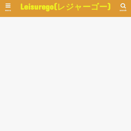
Leisurego(レジャーゴー)
menu
search