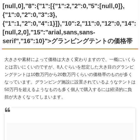
[null,0],"8":{"1":[{"1":2,"2":0,"5":[null,0]},
{"1":0,"2":0,"3":3},
{"1":1,"2":0,"4":1}]},"10":2,"11":0,"12":0,"14":
[null,2,0],"15":"arial,sans,sans-
serif","16":10}">グランピングテントの価格帯
大きさや素材によって価格は大きく変わりますので、一概にいくら
とは言いにくいのですが、8人ぐらいを想定した大き目のグランピ
ングテントは10数万円から20数万円くらいの価格帯のものが多く
なっています。グランピング施設に設置されているようなテントは
50万円を超えるようなものも多く個人で購入するには経済的に負
担が大きくなってしまいます。