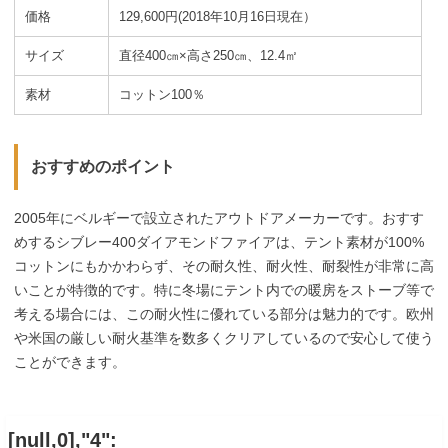
価格
129,600円(2018年10月16日現在）
サイズ
直径400㎝×高さ250㎝、12.4㎡
素材
コットン100％
おすすめのポイント
2005年にベルギーで設立されたアウトドアメーカーです。おすす
めするシブレー400ダイアモンドファイアは、テント素材が100%
コットンにもかかわらず、その耐久性、耐火性、耐裂性が非常に高
いことが特徴的です。特に冬場にテント内での暖房をストーブ等で
考える場合には、この耐火性に優れている部分は魅力的です。欧州
や米国の厳しい耐火基準を数多くクリアしているので安心して使う
ことができます。
[null,0],"4":