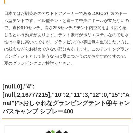
日本ではお馴染みのアウトドアメーカーであるLOGOS社製のドー
ム型テントです。ベル型テントと違って中央にポールが立たないの
で、直径610センチ、高さ295センチのテント内空間をより広く感
じるという効果があります。テント素材がポリエステルなので耐水
性は非常に高いのですが、グランピングの雰囲気を重視したい方に
は残念ながらお勧めできない部分もあります。このテントをグラン
ピングテントとして使うならば夏につかうのがおすすめですので、
夏のグランピングにご検討ください。
[null,0],"4":
[null,2,16777215],"10":2,"11":3,"12":0,"15":"A
rial"}">おしゃれなグランピングテント④
キャン
バスキャンプ シブレー400