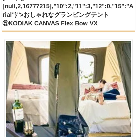
[null,2,16777215],"10":2,"11":3,"12":0,"15":"A
rial"}">おしゃれなグランピングテント
⑤
KODIAK CANVAS Flex Bow VX