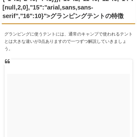
[null,2,0],"15":"arial,sans,sans-
serif","16":10}">グランピングテントの特徴
グランピングに使うテントには、通常のキャンプで使われるテント
とは大きな違いが3点ありますので一つずつ解説していきましょ
う。