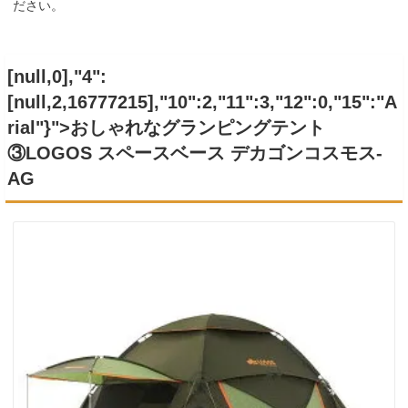
ださい。
[null,0],"4":
[null,2,16777215],"10":2,"11":3,"12":0,"15":"A
rial"}">おしゃれなグランピングテント
③
LOGOS スペースベース デカゴンコスモス-
AG