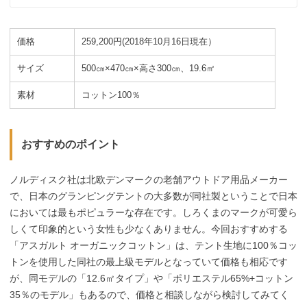
価格
259,200円(2018年10月16日現在）
サイズ
500㎝×470㎝×高さ300㎝、19.6㎡
素材
コットン100％
おすすめのポイント
ノルディスク社は北欧デンマークの老舗アウトドア用品メーカー
で、日本のグランピングテントの大多数が同社製ということで日本
においては最もポピュラーな存在です。しろくまのマークが可愛ら
しくて印象的という女性も少なくありません。今回おすすめする
「アスガルト オーガニックコットン」は、テント生地に100％コッ
トンを使用した同社の最上級モデルとなっていて価格も相応です
が、同モデルの「12.6㎡タイプ」や「ポリエステル65%+コットン
35％のモデル」もあるので、価格と相談しながら検討してみてく