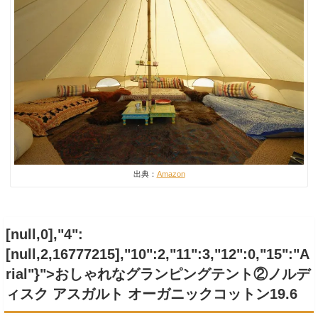
出典：
Amazon
[null,0],"4":
[null,2,16777215],"10":2,"11":3,"12":0,"15":"A
rial"}">おしゃれなグランピングテント②
ノルデ
ィスク アスガルト オーガニックコットン19.6