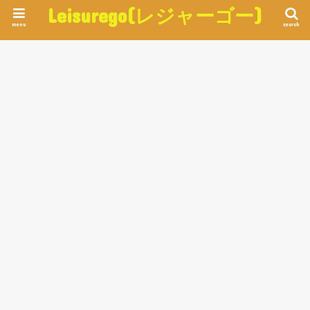
Leisurego(レジャーゴー)
menu
search