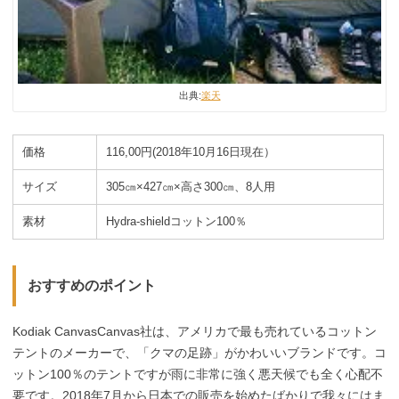
出典:
楽天
価格
116,00円(2018年10月16日現在）
サイズ
305㎝×427㎝×高さ300㎝、8人用
素材
Hydra-shieldコットン100％
おすすめのポイント
Kodiak CanvasCanvas社は、アメリカで最も売れているコットン
テントのメーカーで、「クマの足跡」がかわいいブランドです。コ
ットン100％のテントですが雨に非常に強く悪天候でも全く心配不
要です。2018年7月から日本での販売を始めたばかりで我々にはま