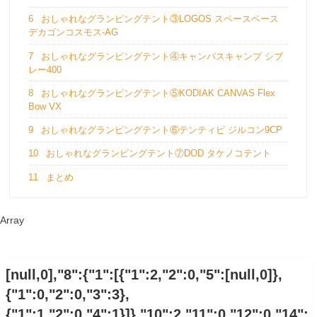
6
おしゃれなグランピングテント③LOGOS スペースベース
デカゴンコスモス-AG
7
おしゃれなグランピングテント④キャンバスキャンプ シブ
レー400
8
おしゃれなグランピングテント⑤KODIAK CANVAS Flex
Bow VX
9
おしゃれなグランピングテント⑥テンティピ ジルコン9CP
10
おしゃれなグランピングテント⑦DOD タケノコテント
11
まとめ
Array
[null,0],"8":{"1":[{"1":2,"2":0,"5":[null,0]},
{"1":0,"2":0,"3":3},
{"1":1,"2":0,"4":1}]},"10":2,"11":0,"12":0,"14":