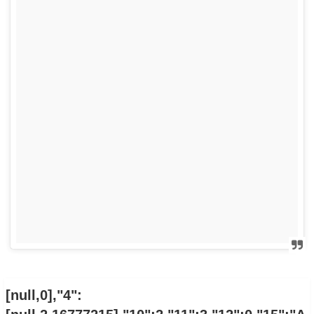
[null,0],"4":