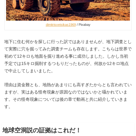
dimitrisvetsikas1969
/ Pixabay
地下に住む何かを探しに行った訳ではありませんが、地下調査とし
て実際に穴を掘ってみた調査チームも存在します。こちらは世界で
初めて12キロも地面を掘り進める事に成功しました。しかし当初
予定では15キロ掘削するつもりだったものが、何故か12キロ地点
で中止してしまいました。
理由は資金難とも、地熱があまりにも高すぎたからとも言われてい
ますが、実はある怪奇現象が原因なのではないかと囁かれていま
す。その怪奇現象については後の章で動画と共に紹介していきま
す。
地球空洞説の証拠はこれだ！