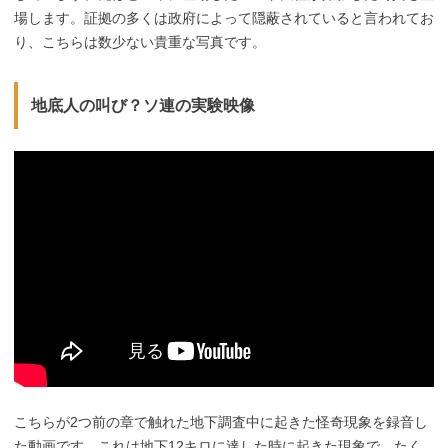
場します。証拠の多くは政府によって隠蔽されていると言われてお
り、こちらは数少ない貴重な写真です。
地底人の叫び？ソ連の実験映像
こちらが2つ前の章で触れた地下調査中に起きた怪奇現象を録音し
た動画です。これは地下12キロに達した時に起きた現象で、たく