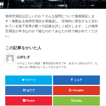
地球空洞説は正しいのか？そんな疑問について徹底検証しま
す！複数ある地球空洞説を再確認し、空洞内に実在すると言わ
れている地下世界の数々の証拠を詳しく紹介します。この地球
空洞説が本当なのか？嘘なのか？あなたの目で確かめてくださ
い。
この記事をかいた人
山村むぎ
小さなころから怪談・都市伝説が好きです。あまりに好きなので、も
う知らない怪談がなくなってきたほどです。
ツイート
シェア
はてブ
Google+
Pocket
feedly