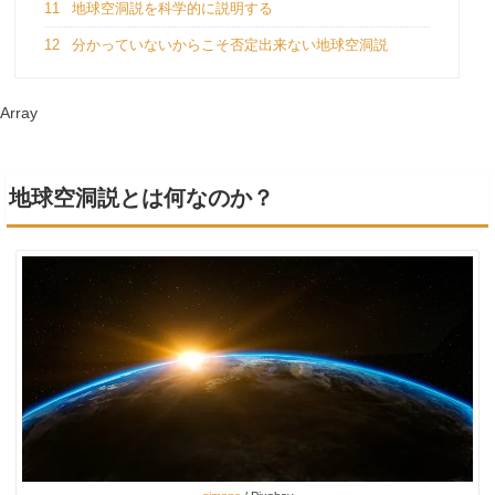
11
地球空洞説を科学的に説明する
12
分かっていないからこそ否定出来ない地球空洞説
Array
地球空洞説とは何なのか？