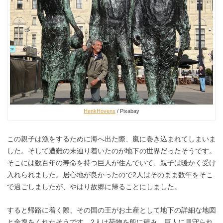
HenkHovens
/ Pixabay
この親子は漁をするために海へ出た際、嵐に巻き込まれてしまいま
した。そして遭難の末辿り着いたのが地下の世界だったそうです。
そこには数百年の寿命を持つ巨人が住んでいて、親子は暖かく受け
入れられました。居心地が良かったので2人はそのまま数年をそこ
で過ごしましたが、やはり故郷に帰ることにしました。
すると帰路に着く際、その国の王がお土産として地下の詳細な地図
と金塊をくれたそうです。2人は荷物を船に積み、巨人に見守られ