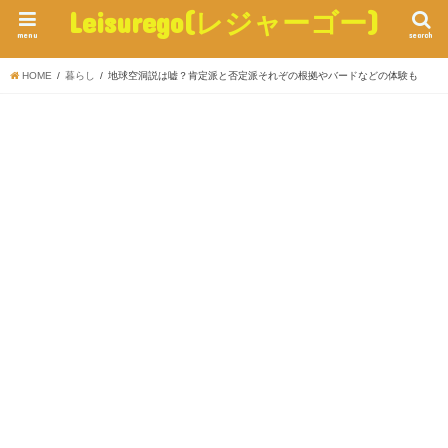
Leisurego(レジャーゴー)
menu
search
HOME
暮らし
地球空洞説は嘘？肯定派と否定派それぞの根拠やバードなどの体験も