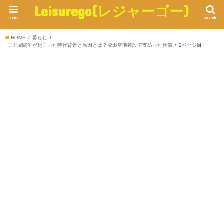
Leisurego(レジャーゴー)
menu
search
HOME
暮らし
三里塚闘争が起こった時代背景と原因とは？成田空港建設で支払った代償
2ページ目