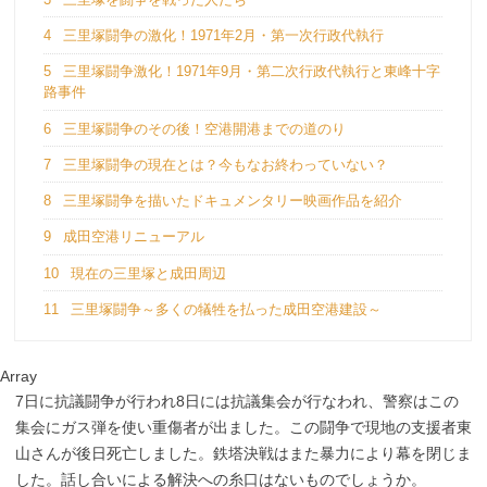
4
三里塚闘争の激化！1971年2月・第一次行政代執行
5
三里塚闘争激化！1971年9月・第二次行政代執行と東峰十字
路事件
6
三里塚闘争のその後！空港開港までの道のり
7
三里塚闘争の現在とは？今もなお終わっていない？
8
三里塚闘争を描いたドキュメンタリー映画作品を紹介
9
成田空港リニューアル
10
現在の三里塚と成田周辺
11
三里塚闘争～多くの犠牲を払った成田空港建設～
Array
7日に抗議闘争が行われ8日には抗議集会が行なわれ、警察はこの
集会にガス弾を使い重傷者が出ました。この闘争で現地の支援者東
山さんが後日死亡しました。鉄塔決戦はまた暴力により幕を閉じま
した。話し合いによる解決への糸口はないものでしょうか。