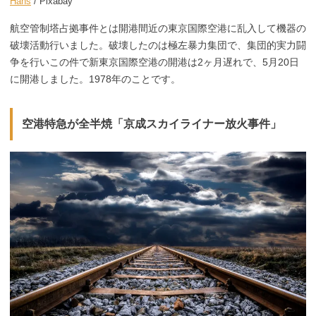
Hans
/ Pixabay
航空管制塔占拠事件とは開港間近の東京国際空港に乱入して機器の
破壊活動行いました。破壊したのは極左暴力集団で、集団的実力闘
争を行いこの件で新東京国際空港の開港は2ヶ月遅れで、5月20日
に開港しました。1978年のことです。
空港特急が全半焼「京成スカイライナー放火事件」