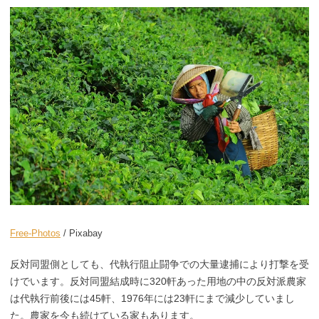
Free-Photos
/ Pixabay
反対同盟側としても、代執行阻止闘争での大量逮捕により打撃を受
けでいます。反対同盟結成時に320軒あった用地の中の反対派農家
は代執行前後には45軒、1976年には23軒にまで減少していまし
た。農家を今も続けている家もあります。