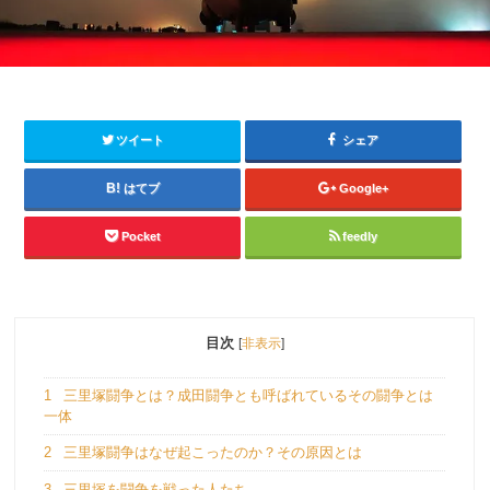
ツイート
シェア
はてブ
Google+
Pocket
feedly
目次
[
非表示
]
1
三里塚闘争とは？成田闘争とも呼ばれているその闘争とは
一体
2
三里塚闘争はなぜ起こったのか？その原因とは
3
三里塚を闘争を戦った人たち