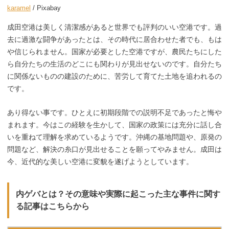
karamel
/ Pixabay
成田空港は美しく清潔感があると世界でも評判のいい空港です。過
去に過激な闘争があったとは、その時代に居合わせた者でも、もは
や信じられません。国家が必要とした空港ですが、農民たちにした
ら自分たちの生活のどこにも関わりが見出せないのです。自分たち
に関係ないものの建設のために、苦労して育てた土地を追われるの
です。
あり得ない事です。ひとえに初期段階での説明不足であったと悔や
まれます。今はこの経験を生かして、国家の政策には充分に話し合
いを重ねて理解を求めているようです。沖縄の基地問題や、原発の
問題など、解決の糸口が見出せることを願ってやみません。成田は
今、近代的な美しい空港に変貌を遂げようとしています。
内ゲバとは？その意味や実際に起こった主な事件に関す
る記事はこちらから