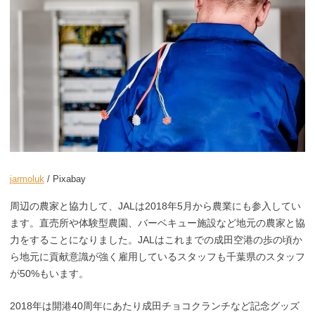
jarmoluk
/ Pixabay
周辺の農家と協力して、JALは2018年5月から農業にも参入してい
ます。直売所や体験型農園、バーベキュー施設など地元の農家と協
力をすることになりました。JALはこれまでの成田空港の歩の頃か
ら地元に貢献意識が強く雇用しているスタッフも千葉県のスタッフ
が50%もいます。
2018年は開港40周年にあたり成田チョコクランチなど記念グッズ