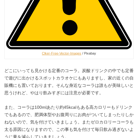
Clker-Free-Vector-Images
/ Pixabay
どこにいっても見かける定番のコーラ。炭酸ドリンクの中でも定番
で遊びに出かけるスポットカラオケにもありますし、家の近くの自
販機にも置いております。そんな身近なコーラは誰もが美味しいと
思うけれど、やはり飲みすぎには注意が必要です。
また、コーラは100mlあたり約45kcalもある高カロリーもドリンク
でもあるので、肥満体型やお腹周りにお肉がついてしまったりしか
ねないので、気を付けていきましょう。またゼロカロリーコーラも
太る原因になりますので、この事も気を付けて毎日飲み過ぎないよ
うに量を減らしていきましょう。