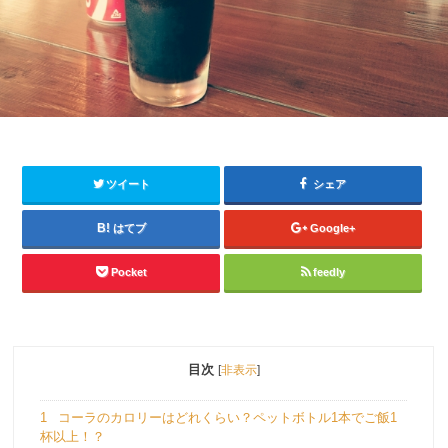
ツイート
シェア
はてブ
Google+
Pocket
feedly
目次
[
非表示
]
1
コーラのカロリーはどれくらい？ペットボトル1本でご飯1
杯以上！？