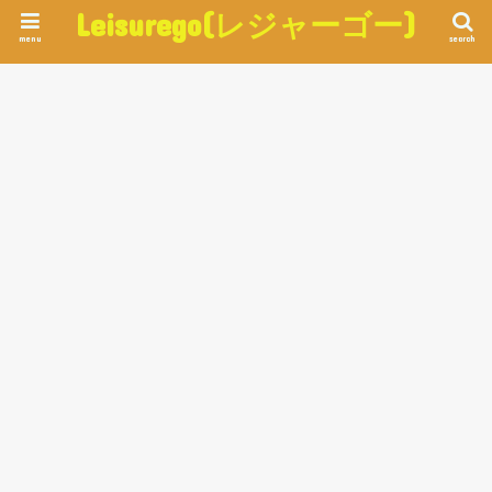
Leisurego(レジャーゴー)
menu
search