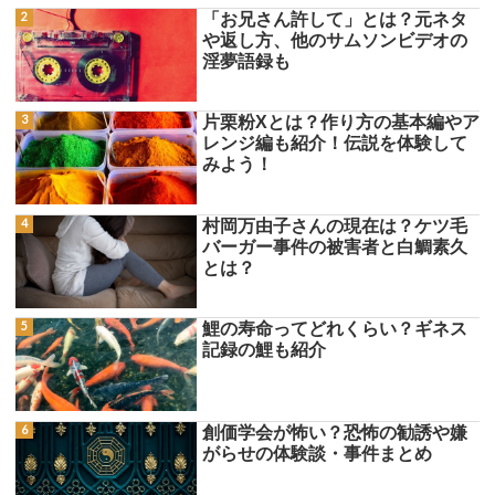
「お兄さん許して」とは？元ネタ
や返し方、他のサムソンビデオの
淫夢語録も
片栗粉Xとは？作り方の基本編やア
レンジ編も紹介！伝説を体験して
みよう！
村岡万由子さんの現在は？ケツ毛
バーガー事件の被害者と白鯛素久
とは？
鯉の寿命ってどれくらい？ギネス
記録の鯉も紹介
創価学会が怖い？恐怖の勧誘や嫌
がらせの体験談・事件まとめ