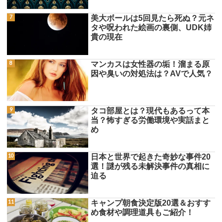
美大ボールは5回見たら死ぬ？元ネ
タや呪われた絵画の裏側、UDK姉
貴の現在
マンカスは女性器の垢！溜まる原
因や臭いの対処法は？AVで人気？
タコ部屋とは？現代もあるって本
当？怖すぎる労働環境や実話まと
め
日本と世界で起きた奇妙な事件20
選！謎が残る未解決事件の真相に
迫る
キャンプ朝食決定版20選＆おすす
め食材や調理道具もご紹介！