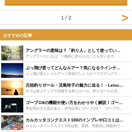
1 / 2
おすすめの記事
アングラーの意味は？「釣り人」として使っていいのか調査！ - Leisurego(レジャーゴー)
アングラーといえば、一般的に釣り人のことを言います。しかし、一言に釣り人と言っても、川をメインに活動する釣り人や海をメインに活動する釣り人。また釣りの手法など様々な分野の釣り人がいますよね？そこで今...
ぶっ飛び君ってどんなルアー？気になるラインナップと使い方まとめ！ - Leisurego(レジャーゴー)
ぶっ飛び君というルアーご存知でしょうか？プロアングラーの井上祐樹が手掛けるジャンプライズから発売されているシンキングペンシルで、抜群の飛距離が出るということで非常に人気のルアーです。そんなぶっ飛び君...
元祖釣りガール・児島玲子の魅力に迫る！ - Leisurego(レジャーゴー)
今では各メディアで活躍する釣りガール。釣りガールの文字だけ見るとただ釣りをする女性なのでは？と感じる方もいらっしゃるかもしれません。しかしその実態は趣味で釣りを楽しむ女性から男性顔負けのプロアングラ...
ゴープロ6の機能や使い方をわかりやく解説！ゴープロ6を使いこなそう！ - Leisurego(レジャーゴー)
男女問わず人気があり、評判が高いゴープロ6！「ゴープロ6が欲しいけど、使い方がわからない」「どんな機能があるの？」という人も多いのではないでしょうか？ここでは、ゴープロ6の特徴や機能、基本的な使い方...
カルカッタコンクエスト100のインプレや口コミは？人気リールの性能をチェックしよう - Leisurego(レジャーゴー)
カルカッタコンクエスト100は色、形状、性能共に独創的で、多くのアングラーからの人気を集めています。ここではカルカッタコンクエスト100の具体的なスペック、性能、飛距離等を紹介しながら人気の秘密を探...