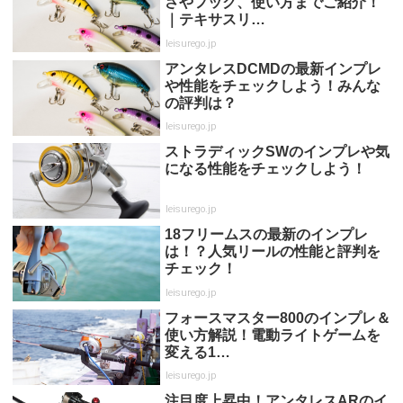
さやフック、使い方までご紹介！
｜テキサスリ…
leisurego.jp
アンタレスDCMDの最新インプレ
や性能をチェックしよう！みんな
の評判は？
leisurego.jp
ストラディックSWのインプレや気
になる性能をチェックしよう！
leisurego.jp
18フリームスの最新のインプレ
は！？人気リールの性能と評判を
チェック！
leisurego.jp
フォースマスター800のインプレ＆
使い方解説！電動ライトゲームを
変える1…
leisurego.jp
注目度上昇中！アンタレスARのイ