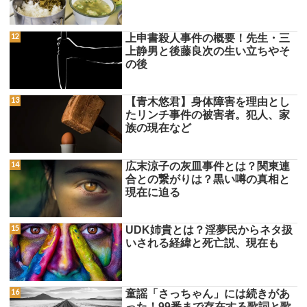
上申書殺人事件の概要！先生・三
上静男と後藤良次の生い立ちやそ
の後
【青木悠君】身体障害を理由とし
たリンチ事件の被害者。犯人、家
族の現在など
広末涼子の灰皿事件とは？関東連
合との繋がりは？黒い噂の真相と
現在に迫る
UDK姉貴とは？淫夢民からネタ扱
いされる経緯と死亡説、現在も
童謡「さっちゃん」には続きがあ
った！99番まで存在する歌詞と歌