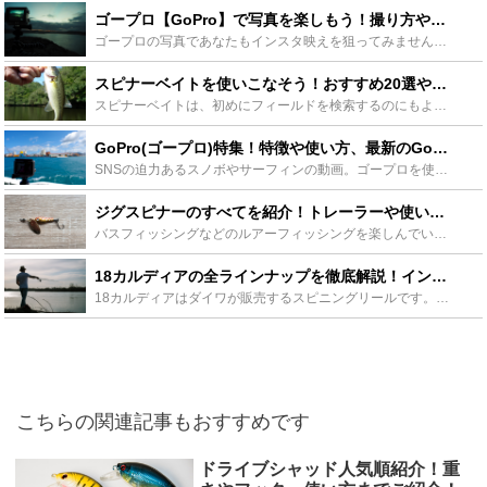
ゴープロ【GoPro】で写真を楽しもう！撮り方やコツをご紹介 - Leisurego(レジャーゴー)
ゴープロの写真であなたもインスタ映えを狙ってみませんか？世界中で人気の小型カメラゴープロは動画撮影だけでなく、写真撮影も楽しめます。この記事ではゴープロでの写真撮影のポイントや現在人気のゴープロ最新...
スピナーベイトを使いこなそう！おすすめ20選や使い方、トレーラーの選び方をご紹介！ - Leisurego(レジャーゴー)
スピナーベイトは、初めにフィールドを検索するのにもよく使われるファーストルアーです。多種多様なルアーが出ている中で形はユニークな形をしています。ただ、このスピナーベイトは釣り場では大いに活躍し、昔か...
GoPro(ゴープロ)特集！特徴や使い方、最新のGoPro HERO7まで - Leisurego(レジャーゴー)
SNSの迫力あるスノボやサーフィンの動画。ゴープロを使えばカメラ初心者でもプロ顔負けの迫力画像を簡単に撮れます。最新のモデルや値段が落ち着いた先代モデル、ゴープロ5はどちらがお得なのか？ゴープロの使...
ジグスピナーのすべてを紹介！トレーラーや使い方も！ - Leisurego(レジャーゴー)
バスフィッシングなどのルアーフィッシングを楽しんでいる人なら、どのルアーが一番釣れるのか気になるもの。そこで今回は釣れると評判の「ジグスピナー」について、ご紹介します。 最近アングラーの中で話題とな...
18カルディアの全ラインナップを徹底解説！インプレや魅力をご紹介！ - Leisurego(レジャーゴー)
18カルディアはダイワが販売するスピニングリールです。ダイワがコンセプトを新たにしたLTシリーズでもある18カルディアは、魅力が詰まったリールと言えます。この記事ではそんな18カルディアの魅力やライ...
こちらの関連記事もおすすめです
ドライブシャッド人気順紹介！重