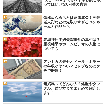
ってはいけない4番の真実
鉄棒ぬらぬらとは葛飾北斎！画狂
老人卍などの先取りすぎるペンネ
ームと作品たち
赤城神社主婦失踪事件の真相は？
霊視結果やホームビデオの人物に
ついても
アンミカの夫セオドール・ミラー
の年収がヤバい？セレブなのにケ
チで離婚？
秦拓馬ってどんな人？経歴やタッ
クル、結び方までまとめて紹介し
ます！