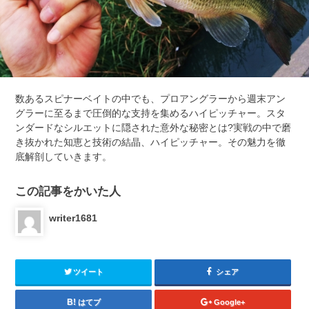
数あるスピナーベイトの中でも、プロアングラーから週末アン
グラーに至るまで圧倒的な支持を集めるハイピッチャー。スタ
ンダードなシルエットに隠された意外な秘密とは?実戦の中で磨
き抜かれた知恵と技術の結晶、ハイピッチャー。その魅力を徹
底解剖していきます。
この記事をかいた人
writer1681
ツイート
シェア
はてブ
Google+