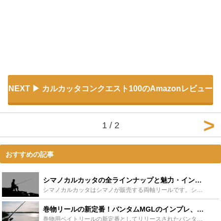
NEXT
カルカッタコンクエスト100のAmazonレビュー
1 / 2
おすすめの記事
シマノカルカッタの全ラインナップと魅力・インプレをご紹介！コンクエストとの違いも - Leisurego(レジャーゴー)
シマノカルカッタはシマノが販売する両軸リールです。シマノの中では主要アイテムと言えるほどの知名度を誇ります。知名度だけではなく、性能面の高い評価を得ているカルカッタを、この記事では余すことなく紹介し...
巻物リールの新定番！バンタムMGLのインプレ、飛距離を徹底検証！ - Leisurego(レジャーゴー)
巻物用ベイトリールの新定番としてリリースされたバンタムMGL。価格はカルカッタコンクエストよりも安いけど、飛距離や巻き心地が気になる方はこの記事を要チェック！インプレやおすすめロッドはもちろんソルト...