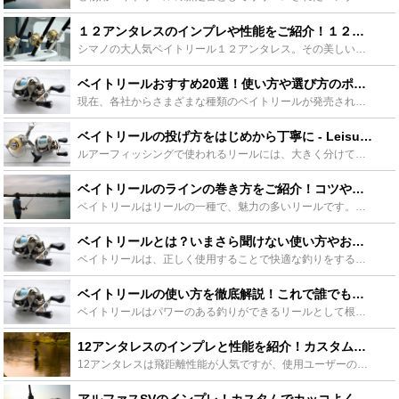
１２アンタレスのインプレや性能をご紹介！１２アンタレスは釣れるのか！？ - Leisurego(レジャーゴー)
シマノの大人気ベイトリール１２アンタレス。その美しいフォルムゆえにアングラーたちの憧れでもありますが、果たしてその性能はどんなものか。必要性は？どんなメリットがあるのか、詳しく紹介します。 村田基さ...
ベイトリールおすすめ20選！使い方や選び方のポイントも一緒にチェックしよう！ - Leisurego(レジャーゴー)
現在、各社からさまざまな種類のベイトリールが発売されており、どのように選んだらよいのか悩んでしまい決められないという方は少なくないのではないでしょうか。今回は、ビッグフィッシュを狙うのに最適なベイト...
ベイトリールの投げ方をはじめから丁寧に - Leisurego(レジャーゴー)
ルアーフィッシングで使われるリールには、大きく分けてスピニングリールとベイトリールがあります。スピニングリールは扱いやすい、ベイトリールは扱いが難しい（特にベイトリールの投げ方が難しい）というイメー...
ベイトリールのラインの巻き方をご紹介！コツやあると便利な道具も！ - Leisurego(レジャーゴー)
ベイトリールはリールの一種で、魅力の多いリールです。初めてのベイトリールを購入したあなたに向けて、この記事ではベイトリールのラインの巻き方を紹介します。コツやあると便利な道具、手順などをわかりやすく...
ベイトリールとは？いまさら聞けない使い方やおすすめをご紹介 - Leisurego(レジャーゴー)
ベイトリールは、正しく使用することで快適な釣りをすることができます。この記事ではベイトリールの正しい使い方やラインの巻き方、クリーニング方法、おすすめのリールなどをご紹介していきたいと思います。では...
ベイトリールの使い方を徹底解説！これで誰でもトラブル知らず！ - Leisurego(レジャーゴー)
ベイトリールはパワーのある釣りができるリールとして根強い人気を集めています。使い勝手が良いベイトリールですが、正しく使用しないとバックラッシュなどのトラブルが起こります。この記事ではベイトリールの使...
12アンタレスのインプレと性能を紹介！カスタムの仕方も詳しく解説！ - Leisurego(レジャーゴー)
12アンタレスは飛距離性能が人気ですが、使用ユーザーのインプレと特徴を完全解説します。また12アンタレスは自分好みにカスタマイズして世界で一つだけのリールに出来るのも魅力。飛距離を伸ばす為のおすすめ...
アルファスSVのインプレ！カスタムでカッコよく！パーツを種類ごとに分けて詳しく紹介！ - Leisurego(レジャーゴー)