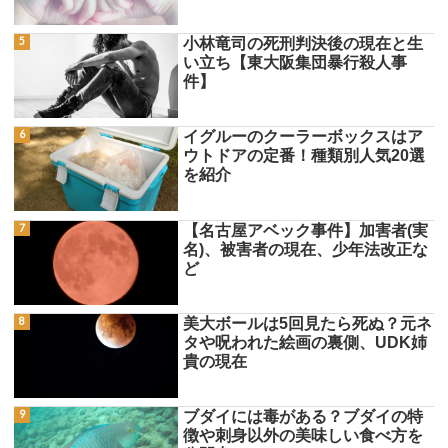
小林竜司の死刑判決後の現在と生
い立ち【東大阪集団暴行殺人事
件】
イグルーのクーラーボックスはア
ウトドアの定番！種類別人気20選
を紹介
【名古屋アベック事件】加害者(実
名)、被害者の現在、少年法改正な
ど
美大ボールは5回見たら死ぬ？元ネ
タや呪われた絵画の裏側、UDK姉
貴の現在
ブダイには毒がある？ブダイの特
徴や刺身以外の美味しい食べ方を