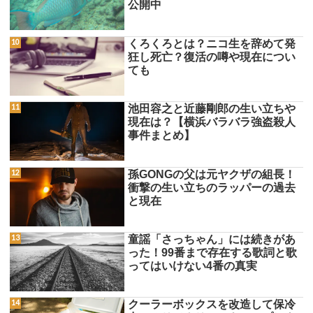
公開中
くろくろとは？ニコ生を辞めて発
狂し死亡？復活の噂や現在につい
ても
池田容之と近藤剛郎の生い立ちや
現在は？【横浜バラバラ強盗殺人
事件まとめ】
孫GONGの父は元ヤクザの組長！
衝撃の生い立ちのラッパーの過去
と現在
童謡「さっちゃん」には続きがあ
った！99番まで存在する歌詞と歌
ってはいけない4番の真実
クーラーボックスを改造して保冷