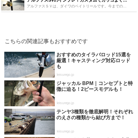
アルファスＳＶは、ダイワのベイトリールです。今までの、ベイトリールの欠点を克服したとても優秀なリールなのです。どう変わったのか、実際に使ってみたインプレも紹介します。更に、アルファスＳＶのカスタムは...
こちらの関連記事もおすすめです
おすすめのタイラバロッド15選を
厳選！キャスティング対応ロッド
も
leisurego.jp
ジャッカル BPM｜コンセプトと特
徴に迫る！2ピースモデルも！
leisurego.jp
テンヤ3種類を徹底解明！それぞれ
のえさの種類から結び方まで！
leisurego.jp