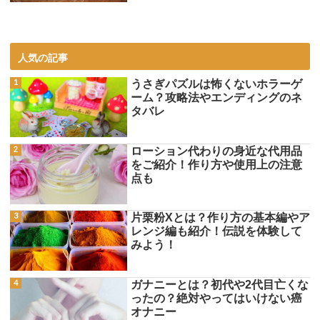
人気の記事
うさぎパズルは怖くないホラーゲ
ーム？攻略法やエンディングのネ
タバレ
ローション代わりの身近な代用品
をご紹介！作り方や使用上の注意
点も
片栗粉Xとは？作り方の基本編やア
レンジ編も紹介！伝説を体験して
みよう！
ガナニーとは？初代や2代目亡くな
ったの？絶対やってはいけない癌
オナニー