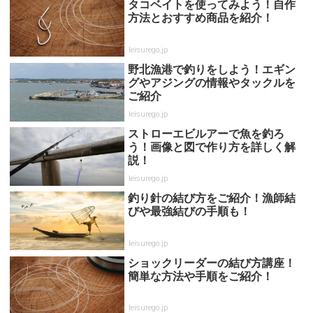
タコベイトを使ってみよう！自作
方法とおすすめ商品を紹介！
leisurego.jp
野北漁港で釣りをしよう！エギン
グやアジングの情報やタックルを
ご紹介
leisurego.jp
ストローエビルアーで魚を釣ろ
う！画像と図で作り方を詳しく解
説！
leisurego.jp
釣り針の結び方をご紹介！漁師結
びや最強結びの手順も！
leisurego.jp
ショックリーダーの結び方講座！
簡単な方法や手順をご紹介！
leisurego.jp