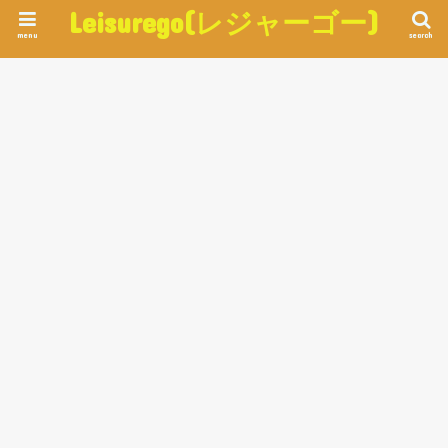
Leisurego(レジャーゴー)
menu
search