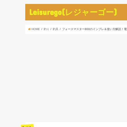
Leisurego(レジャーゴー)
HOME
釣り
釣具
フォースマスター800のインプレ＆使い方解説！