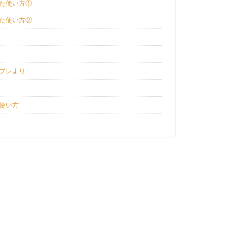
った使い方①
った使い方②
ンプレより
使い方