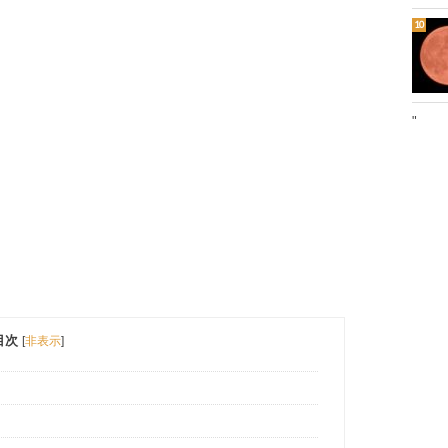
"
目次
[
非表示
]