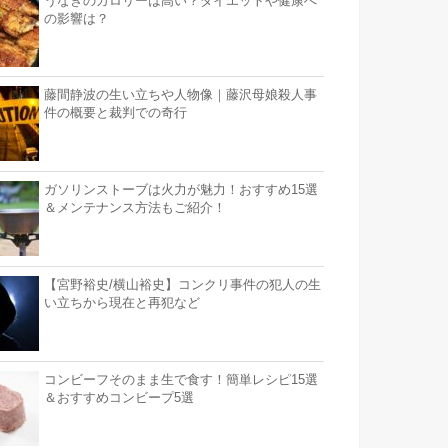
うなぎのカロリーは高い？ダイエットや健康へ
の影響は？
藤間静波の生い立ちや人物像｜藤沢母娘殺人事
件の概要と裁判での奇行
ガソリンストーブは火力が魅力！おすすめ15選
＆メンテナンス方法もご紹介！
【宮野裕史/横山裕史】コンクリ事件の犯人の生
い立ちから現在と再犯など
コンビーフそのまま生で食す！簡単レシピ15選
＆おすすめコンビープ5選