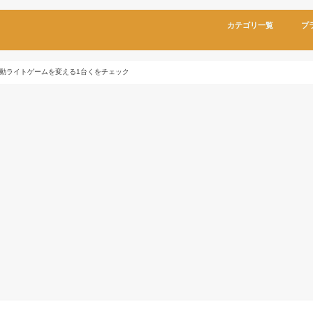
カテゴリ一覧
プ
電動ライトゲームを変える1台くをチェック