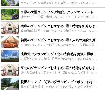
グランピングを大阪で楽しめる施設をご紹介していきます。大阪のグランピングは美味しい料理を中心に、宿泊できるところはその分とても豪華で他とは違ったグランピング体験ができるのが最大の魅力！今回は特別に大...
米原の大型グランピング施設、グランエレメントを徹底解説！ - Leisurego(レジャーゴー)
近年アウトドア愛好者のみならず、アウトドア初心者にまで大流行しているグランピング。ここでは２０１７年６月滋賀県の山東敷地内にオープンした「GLAMP ELEMENT]を中心に、グランピングの魅力を徹...
兵庫のグランピングおすすめ9選＆特徴を紹介します！贅沢な時間を過ごそう！ - Leisurego(レジャーゴー)
兵庫県は関西県内ではグランピング施設がたくさんあります。大阪・四国・広島方面などからのアクセスが便利で海と山の豊かな自然が広がる兵庫県のグランピングを楽しみませんか？道具や食材の準備もいらず、全てお...
福岡のグランピングおすすめ3選！人気の施設で贅沢な時間を過ごそう！ - Leisurego(レジャーゴー)
流行のグランピングを福岡で楽しみませんか？福岡には贅沢な時間を過ごせるグランピング施設が豊富にあります。そこでこの記事では、福岡のおすすめグランピング施設や、シーズン、グランピングを行う際に気を付け...
北海道でグランピング！北の大自然を贅沢に満喫できるおすすめ15選 - Leisurego(レジャーゴー)
北海道といえば大自然、折角来たのだからホテルのように快適に大自然を満喫できるグランピングはいかがですか?グランピング人気を受けて北海道でもグランピングを楽しめる施設が増えてきたので、今回はより思い出...
東北のグランピングおすすめ8選＆特徴を紹介します！ 贅沢な時間を過ごそう！ - Leisurego(レジャーゴー)
近年人気が徐々に高まっており、海外のみならず日本でも浸透してきているグランピング。そんなグランピングを、自然豊かな東北地方で体験ができ、楽しむことのできるおすすめスポットと特徴を紹介します！東北地方...
贅沢キャンプ！関東のグランピングスポットおすすめをご紹介 - Leisurego(レジャーゴー)
日本でもまだ流行り始めたばかりのグランピングですが、そもそもグランピングとはどういうものなのか、はたまた、どういった場所を選べばいいのか分からないという方も多いと思います。今回は、関東地方にあるグラ...