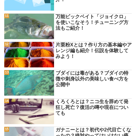
万能ビックベイト「ジョイクロ」
を使いこなそう！チューニング方
法もご紹介！
片栗粉Xとは？作り方の基本編やア
レンジ編も紹介！伝説を体験して
みよう！
ブダイには毒がある？ブダイの特
徴や刺身以外の美味しい食べ方を
公開中
くろくろとは？ニコ生を辞めて発
狂し死亡？復活の噂や現在につい
ても
ガナニーとは？初代や2代目亡くな
ったの？絶対やってはいけない癌