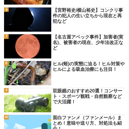
【宮野裕史/横山裕史】コンクリ事
件の犯人の生い立ちから現在と再
犯など
【名古屋アベック事件】加害者(実
名)、被害者の現在、少年法改正な
ど
ヒル(蛭)の実態に迫る！ヒル対策や
ヒルによる吸血治療にも注目！
双眼鏡のおすすめ20選！コンサー
ト・スポーツ観戦・自然観察など
で大活躍！
面白ファンメ（ファンメール）ま
とめ！意味や送り方、対処法も紹
介！