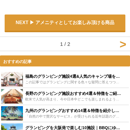
NEXT
アメニティとしてお楽しみ頂ける商品
1 / 2
おすすめの記事
福島のグランピング施設4選&人気のキャンプ場をご紹介！ - Leisurego(レジャーゴー)
この記事ではグランピングに関する色々な疑問に答えつつ、福島のグランピング施設の魅力をご紹介しています。グランピングに興味はあるけど実際には中々行動できていないといった方々には、福島での贅沢なグランピ...
長野のグランピング施設おすすめ4選＆特徴をご紹介します！ - Leisurego(レジャーゴー)
欧米で人気が高まり、今や日本中どこでも楽しまれるようになったグランピング。今回は、自然豊かな山と森に覆われた長野で、素敵な時間を過ごせるグランピング施設４選をご紹介していきます。きっと、あなたにとっ...
九州のグランピングおすすめ14選＆特徴を紹介します！贅沢な時間を過ごそう！ - Leisurego(レジャーゴー)
「自然の中で贅沢なサービス」が受けられる近年話題のグランピング。準備も少なく、設営などの手間もいらずにゆっくり楽しめるのも魅力です。この記事では、九州のグランビングスポット14選と特徴紹介します。自...
グランピングを大阪発で楽しむ10施設｜BBQにゆったり宿泊！近郊のおすすめも - Leisurego(レジャーゴー)