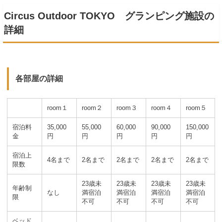
Circus Outdoor TOKYO グランピング施設の
詳細
各部屋の詳細
room１
room２
room３
room４
room５
宿泊料
35,000
55,000
60,000
90,000
150,000
金
円
円
円
円
円
宿泊上
4名まで
2名まで
2名まで
2名まで
2名まで
限数
23歳未
23歳未
23歳未
23歳未
年齢制
なし
満宿泊
満宿泊
満宿泊
満宿泊
限
不可
不可
不可
不可
ベッド