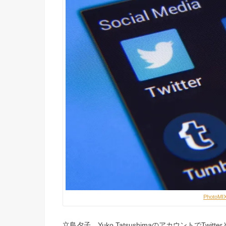
PhotoMI
立島夕子 Yuko TatsushimaのアカウントでT