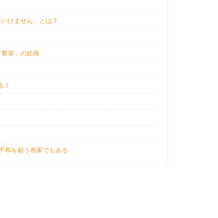
にいけません」とは？
下要塞」の絵画
！
いる！
平和を願う画家でもある