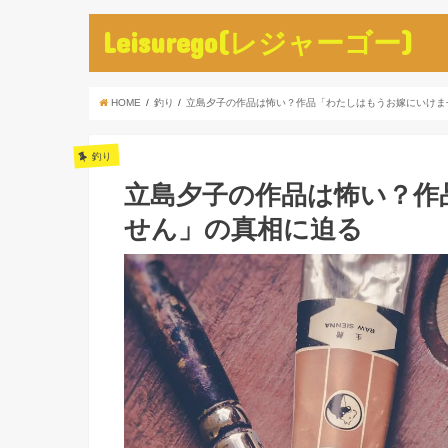
Leisurego(レジャーゴー)
HOME
釣り
立島夕子の作品は怖い？作品「わたしはもうお嫁にいけま
釣り
立島夕子の作品は怖い？作
せん」の真相に迫る