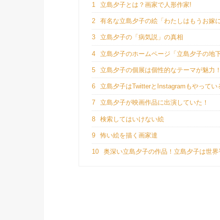
1
立島夕子とは？画家で人形作家!
2
有名な立島夕子の絵「わたしはもうお嫁
3
立島夕子の「病気説」の真相
4
立島夕子のホームページ「立島夕子の地
5
立島夕子の個展は個性的なテーマが魅力
6
立島夕子はTwitterとInstagramもやって
7
立島夕子が映画作品に出演していた！
8
検索してはいけない絵
9
怖い絵を描く画家達
10
奥深い立島夕子の作品！立島夕子は世界