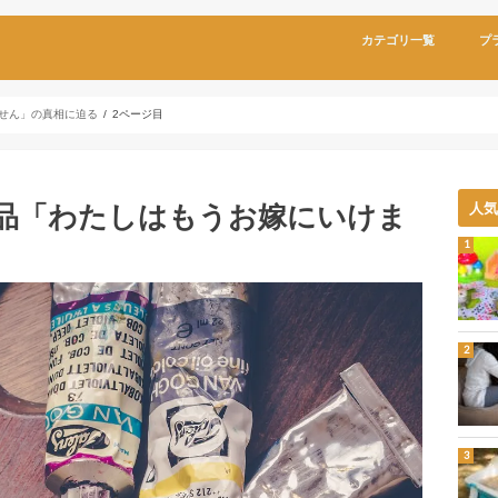
カテゴリ一覧
プ
せん」の真相に迫る
2ページ目
品「わたしはもうお嫁にいけま
人