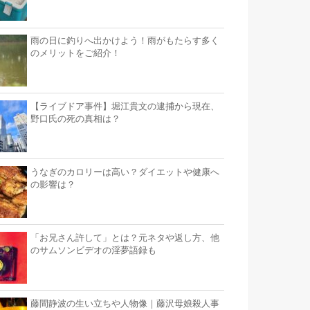
雨の日に釣りへ出かけよう！雨がもたらす多く
のメリットをご紹介！
【ライブドア事件】堀江貴文の逮捕から現在、
野口氏の死の真相は？
うなぎのカロリーは高い？ダイエットや健康へ
の影響は？
「お兄さん許して」とは？元ネタや返し方、他
のサムソンビデオの淫夢語録も
藤間静波の生い立ちや人物像｜藤沢母娘殺人事