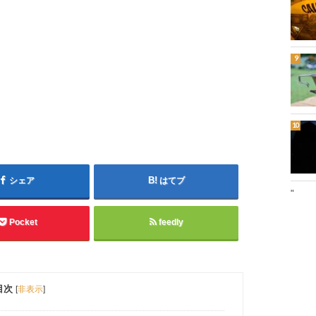
シェア
はてブ
"
Pocket
feedly
目次
[
非表示
]