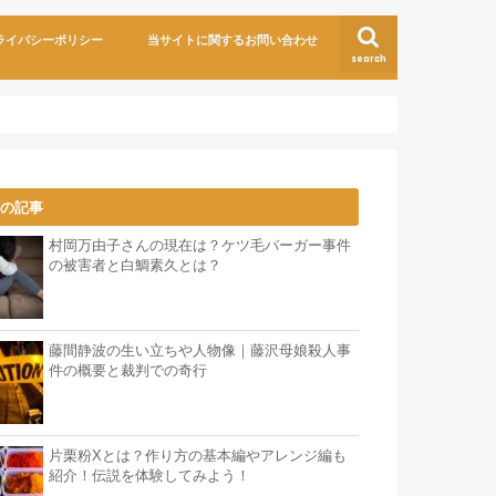
ライバシーポリシー
当サイトに関するお問い合わせ
search
気の記事
村岡万由子さんの現在は？ケツ毛バーガー事件
の被害者と白鯛素久とは？
藤間静波の生い立ちや人物像｜藤沢母娘殺人事
件の概要と裁判での奇行
片栗粉Xとは？作り方の基本編やアレンジ編も
紹介！伝説を体験してみよう！