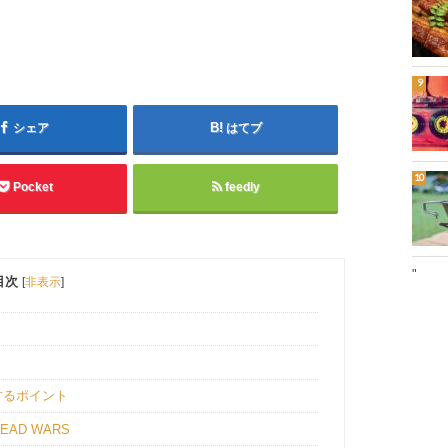
シェア
はてブ
Pocket
feedly
"
目次
[
非表示
]
するポイント
AD WARS