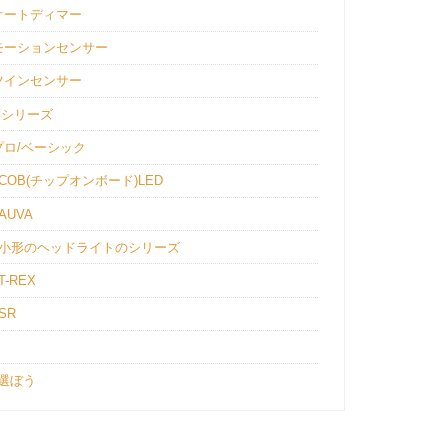
オートディマー
モーションセンサー
ツインセンサー
Gシリーズ
ロ/ベーシック
OB(チップオンボード)LED
UVA
！小形のヘッドライトのシリーズ
-REX
SR
選ぼう