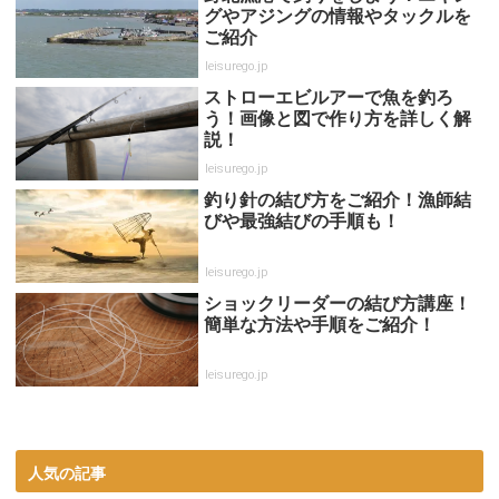
グやアジングの情報やタックルを
ご紹介
leisurego.jp
ストローエビルアーで魚を釣ろ
う！画像と図で作り方を詳しく解
説！
leisurego.jp
釣り針の結び方をご紹介！漁師結
びや最強結びの手順も！
leisurego.jp
ショックリーダーの結び方講座！
簡単な方法や手順をご紹介！
leisurego.jp
人気の記事