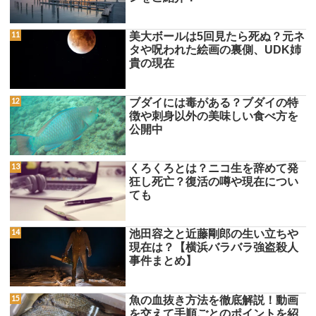
美大ボールは5回見たら死ぬ？元ネ
タや呪われた絵画の裏側、UDK姉
貴の現在
ブダイには毒がある？ブダイの特
徴や刺身以外の美味しい食べ方を
公開中
くろくろとは？ニコ生を辞めて発
狂し死亡？復活の噂や現在につい
ても
池田容之と近藤剛郎の生い立ちや
現在は？【横浜バラバラ強盗殺人
事件まとめ】
魚の血抜き方法を徹底解説！動画
を交えて手順ごとのポイントを紹