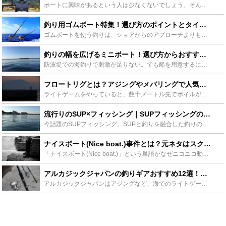
ボートに興味があるという人は少なくないでしょう。そんな人にうってつけの商品があります。船舶免許を持っていなくても運転することができるボートが存在するのです。2003年に国土交通省所管の船舶免許の大幅...
釣り用ゴムボート特集！選び方のポイントとタイプ別のおすすめをご紹介！ - Leisurego(レジャーゴー)
ゴムボートを使う釣りは、ショアからのアプローチよりも狙えるポイントがグッと広がります。船舶免許不要の釣り用ゴムボートもありますし、女性一人でも持ち運べるものも登場しています。この記事では、釣り用ゴム...
釣りの幅を広げるミニボート！選び方からおすすめまでをご紹介 - Leisurego(レジャーゴー)
防波堤での海釣りで刺激が足りない。でも船を用意するには資金もかかってしまうからなかなか踏み出せない。というかたにおすすめしたいミニボートについて紹介していきます。最後まで読めばミニボートでの海釣りに...
フロートリグとは？アジングやメバリングで人気の仕掛けの使い方や自作方法をご紹介！ - Leisurego(レジャーゴー)
ライトゲームをやっていると、数十メートル先でボイルが出てたり、良い潮目が出ているのにリグが届かない！なんてことが頻繁に起こるのではないでしょうか？フロートリグを使えば、その悩みを解決してくれます。フ...
流行りのSUP×フィッシング｜SUPフィッシングの魅力と装備をチェック！ - Leisurego(レジャーゴー)
今話題のSUPフィッシング。SUPと釣りを融合した釣りの方法の一つです。スタンドアップパドルボートと呼ばれる小型のボートで手軽に釣りを楽しむ事ができます！本記事ではそのSUPフィッシングの魅力、コツ...
ナイスボート(Nice boat.)事件とは？元ネタはスクールデイズ最終回！ - Leisurego(レジャーゴー)
「ナイスボート(Nice boat.)」という単語がなぜニコニコ動画などのネタに使われるようになったのか？ その言葉だけなら船についての感想にも思えますが、実は2007年当時流行った深夜アニメ『スク...
アルカジックジャパンの釣りギアおすすめ12選！ロッドやフロートリグも！ - Leisurego(レジャーゴー)
アルカジックジャパンはアジングなど、海でのライトゲームに特化したアイテムを販売する釣り具メーカーで、使い勝手が良いと高い評価を得ています。この記事ではアルカジックジャパンのロッドやフロートリグを中心...