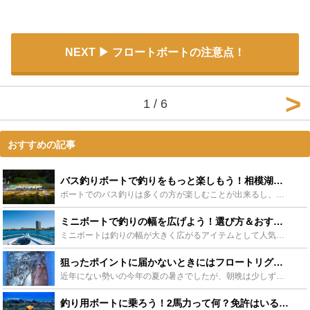
NEXT
フロートボートの注意点！
1 / 6
おすすめの記事
バス釣りボートで釣りをもっと楽しもう！相模湖や琵琶湖の釣り情報も紹介 - Leisurego(レジャーゴー)
ボートでのバス釣りは多くの方が楽しむことが出来るし、釣果もUPします。今回はボートの種類から、ボートの免許、おすすめな5つのバス釣り場所の詳細を詳しくまとめました。また、おすすめなボートも紹介してい...
ミニボートで釣りの幅を広げよう！選び方＆おすすめミニボートを徹底解説 - Leisurego(レジャーゴー)
ミニボートは釣りの幅が大きく広がるアイテムとして人気を集めています。ミニボートはたくさんの魅力があり、一度使用するともうミニボート以外は考えられない！となる方がたくさんいます。この記事ではそんなミニ...
狙ったポイントに届かないときにはフロートリグ！特徴と使い方のまとめ - Leisurego(レジャーゴー)
近年にない勢いの今年の夏の暑さでしたが、朝晩は少しずつ過ごしやすくなってきました。もう少し冷え込みがすすめば、アジングやメバリングをターゲットとしたライトソルトゲームが魅力的です。このページではそん...
釣り用ボートに乗ろう！2馬力って何？免許はいるの？ - Leisurego(レジャーゴー)