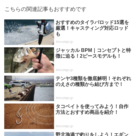
こちらの関連記事もおすすめです
おすすめのタイラバロッド15選を
厳選！キャスティング対応ロッド
も
leisurego.jp
ジャッカル BPM｜コンセプトと特
徴に迫る！2ピースモデルも！
leisurego.jp
テンヤ3種類を徹底解明！それぞれ
のえさの種類から結び方まで！
leisurego.jp
タコベイトを使ってみよう！自作
方法とおすすめ商品を紹介！
leisurego.jp
野北漁港で釣りをしよう！エギン