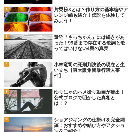
片栗粉Xとは？作り方の基本編やア
レンジ編も紹介！伝説を体験して
みよう！
童謡「さっちゃん」には続きがあ
った！99番まで存在する歌詞と歌
ってはいけない4番の真実
小林竜司の死刑判決後の現在と生
い立ち【東大阪集団暴行殺人事
件】
ゆりにゃのハメ撮り動画が流出！
公式ブログで明かした真相と
は！？
ショアジギングの仕掛けを完全網
羅！おすすめや結び方やアクショ
ンをご紹介！