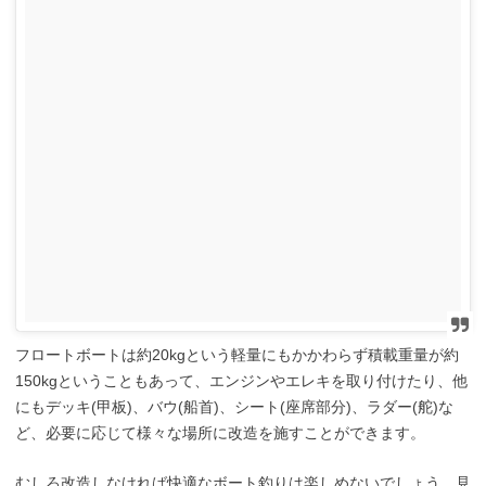
フロートボートは約20kgという軽量にもかかわらず
積載重量が約
150kgということもあって、エンジンやエレキを取り付けたり、他
にも
デッキ(甲板)、バウ(船首)、シート(座席部分)、ラダー(舵)な
ど、
必要に応じて様々な場所に改造を施すことができます。
むしろ改造しなければ快適なボート釣りは楽しめないでしょう。見