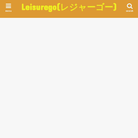
Leisurego(レジャーゴー)
menu
search