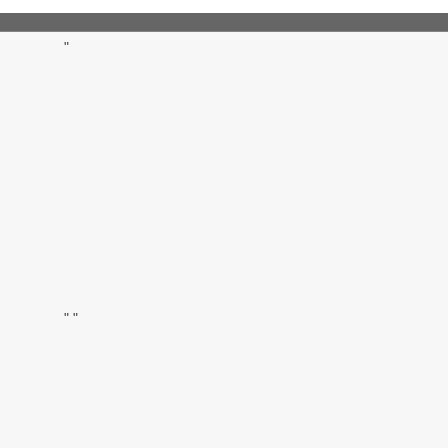
"
"
"