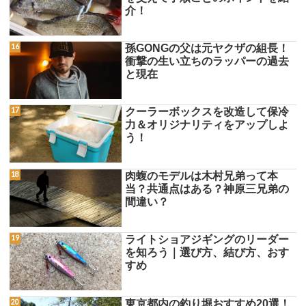
介！
孫GONGの父は元ヤクザの組長！
衝撃の生い立ちのラッパーの過去
と現在
クーラーボックスを改造して保冷
力＆オリジナリティをアップしよ
う！
肉蝮のモデルは木村兄弟って本
当？共通点はある？神原三兄弟の
間違い？
ライトショアジギングのリーダー
を知ろう｜選び方、結び方、おす
すめ
東京都内の釣り堀おすすめ20選！