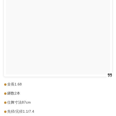
全長1.68
継数2本
仕舞寸法87cm
先径/元径1.1/7.4