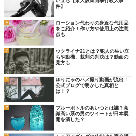
い立ち【東大阪集団暴行殺人事
件】
ローション代わりの身近な代用品
をご紹介！作り方や使用上の注意
点も
ウクライナ21とは？犯人の生い立
ちや動機、裁判の判決は？動画の
見方も
ゆりにゃのハメ撮り動画が流出！
公式ブログで明かした真相と
は！？
ブルーボトルのあいつとは誰？意
識高い系の男のツイートが日本展
開を潰した？