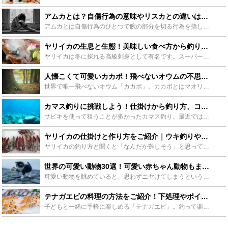
アムカとは？自傷行為の意味やリスカとの違いは？やめ方や隠し方も紹介！ - Leisurego(レジャーゴー)
アムカとは自傷行為のひとつで腕の部分を切る行為を指します。今回はアムカについて、意味や症状、なぜアムカをするのか心理的な部分などを紹介しながら、リスカとの違いとアムカへの対処法ややめ方、残ってしまっ...
ヤリイカの生息と生態！美味しい食べ方から釣り方まで！ - Leisurego(レジャーゴー)
ヤリイカは冬に採れる高級刺身として有名です。スーパーなどに出回ることは殆どなく料理や寿司屋で味わいます。ケンサキイカやアオリイカの旨味や甘みとは違った上品な味わいと程よい食感を楽しめます。今回はそん...
人懐こくて可愛いカカポ！飛べないオウムの不思議な生態を見よう！ - Leisurego(レジャーゴー)
世界で唯一飛べないオウム「カカポ」。カカポとはマオリ語で「夜のオウム」という意味で、その性格はとても人懐こく可愛らしいものです。カカポは現在絶滅の危機に迫られています。そんな人懐こくて可愛いカカポの...
カマス釣りに挑戦しよう！仕掛けから釣り方、コツをご紹介！ - Leisurego(レジャーゴー)
サビキを使って狙うことが多かったカマス釣り、最近ではルアーで釣る方法も人気が出てきています。そんなカマス釣りに挑戦するべく、仕掛けや釣り方、最後は美味しい食べ方まで今回は紹介したいと思います。 海釣...
ヤリイカの仕掛けと作り方をご紹介｜ウキ釣りや直結も！ - Leisurego(レジャーゴー)
ヤリイカの釣り方と聞くと「なんだか難しそう」と思ってしまいませんか？しかし、仕掛けの作り方さえ覚えてしまえば、決して難しいターゲットではありません。今回はヤリイカを釣るための仕掛けについて、わかりや...
世界の可愛い動物30選！可愛い赤ちゃん動物もまとめてご紹介！ - Leisurego(レジャーゴー)
可愛い動物を眺めていると、思わずニヤけてしまうという人はいませんか？現代のストレス社会らしく、今、可愛い動物の動画や画像をストレスの発散や癒しのアイテムとして利用している人が多いんですよ。愛くるしい...
テナガエビの料理の方法をご紹介！下処理やポイントも解説！ - Leisurego(レジャーゴー)
子どもと一緒に手軽に楽しめる「テナガエビ」。釣って楽しむだけでなく、簡単な下処理で美味しくいただける食材でもあります。そんな「テナガエビ」を美味しく食べていただける料理方法から下処理やポイントをご紹...