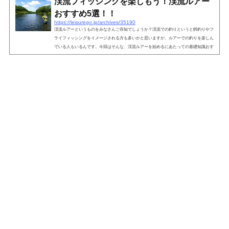
渓流フィッシングを楽しもう！渓流ルアー
おすすめ5選！！
https://leisurego.jp/archives/35190
渓流ルアーというものをみなさんご存知でしょうか？渓流での釣りというと餌釣りやフ
ライフィッシングをイメージされる方も多いかと思いますが、ルアーでの釣りを楽しん
でいる人もいるんです。今回はそんな、渓流ルアーを始めるにあたっての基礎知識おす
すめのルアーを紹介していきたいと思います。渓流ルアーの特徴渓流ルアーフィッシン
グは、主に河川の上流域で行う釣りです。河川の上流域という事はつまり山間部という
事で、大きな砂利や岩、草木などが多数エリアに見られます。その大自然を楽しむのも
また醍醐味ではありますが、山...