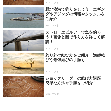
leisurego.jp
野北漁港で釣りをしよう！エギン
グやアジングの情報やタックルを
ご紹介
leisurego.jp
ストローエビルアーで魚を釣ろ
う！画像と図で作り方を詳しく解
説！
leisurego.jp
釣り針の結び方をご紹介！漁師結
びや最強結びの手順も！
leisurego.jp
ショックリーダーの結び方講座！
簡単な方法や手順をご紹介！
leisurego.jp