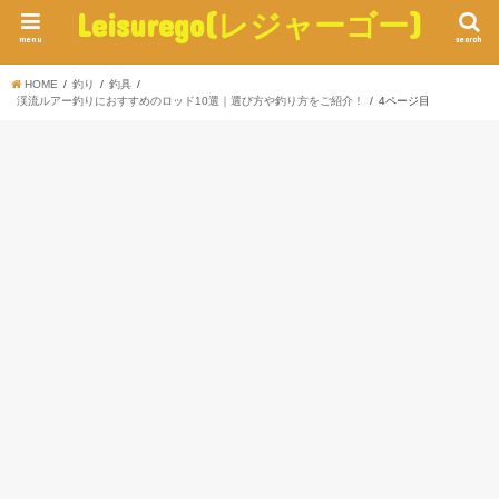
Leisurego(レジャーゴー)
menu
search
HOME
釣り
釣具
渓流ルアー釣りにおすすめのロッド10選｜選び方や釣り方をご紹介！
4ページ目