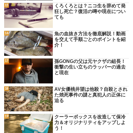
くろくろとは？ニコ生を辞めて発
狂し死亡？復活の噂や現在につい
ても
魚の血抜き方法を徹底解説！動画
を交えて手順ごとのポイントを紹
介！
孫GONGの父は元ヤクザの組長！
衝撃の生い立ちのラッパーの過去
と現在
AV女優桃井望は他殺？自殺とされ
た焼死事件の謎と真犯人の正体に
迫る
クーラーボックスを改造して保冷
力＆オリジナリティをアップしよ
う！