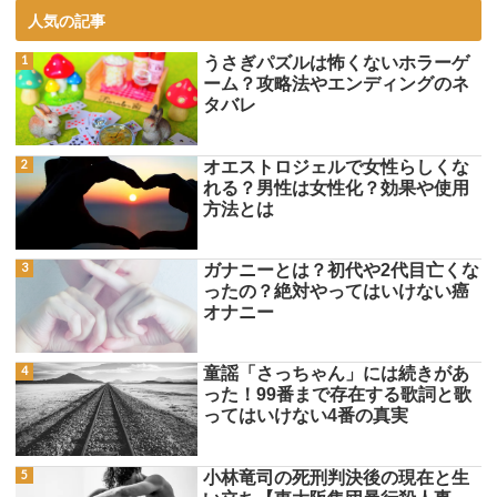
人気の記事
うさぎパズルは怖くないホラーゲ
ーム？攻略法やエンディングのネ
タバレ
オエストロジェルで女性らしくな
れる？男性は女性化？効果や使用
方法とは
ガナニーとは？初代や2代目亡くな
ったの？絶対やってはいけない癌
オナニー
童謡「さっちゃん」には続きがあ
った！99番まで存在する歌詞と歌
ってはいけない4番の真実
小林竜司の死刑判決後の現在と生