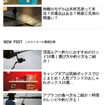
肉蝮のモデルは木村兄弟って本
当？共通点はある？神原三兄弟の
間違い？
NEW POST
このライターの最新記事
渓流ルアー釣りにおすすめのロッ
ド10選｜選び方や釣り方をご紹
介！
キャンプギアは収納ボックスでひ
とまとめ！人気ブランドのおしゃ
れボックス15選…
アブラコの食べ方をご紹介！料理
のレシピや釣り方も！