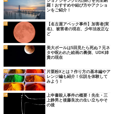
ショアジギングの仕掛けを完全網
羅！おすすめや結び方やアクショ
ンをご紹介！
【名古屋アベック事件】加害者(実
名)、被害者の現在、少年法改正な
ど
美大ボールは5回見たら死ぬ？元ネ
タや呪われた絵画の裏側、UDK姉
貴の現在
片栗粉Xとは？作り方の基本編やア
レンジ編も紹介！伝説を体験して
みよう！
上申書殺人事件の概要！先生・三
上静男と後藤良次の生い立ちやそ
の後