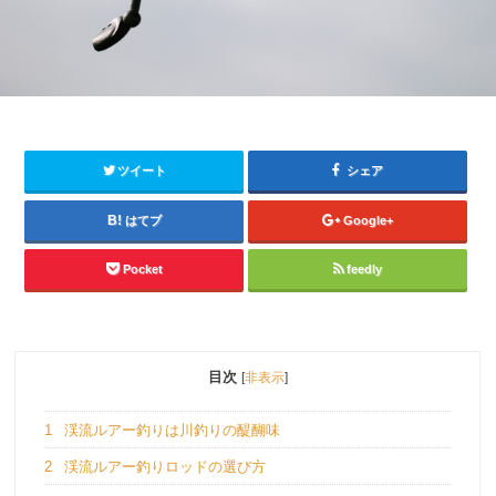
ツイート
シェア
はてブ
Google+
Pocket
feedly
目次
[
非表示
]
1
渓流ルアー釣りは川釣りの醍醐味
2
渓流ルアー釣りロッドの選び方