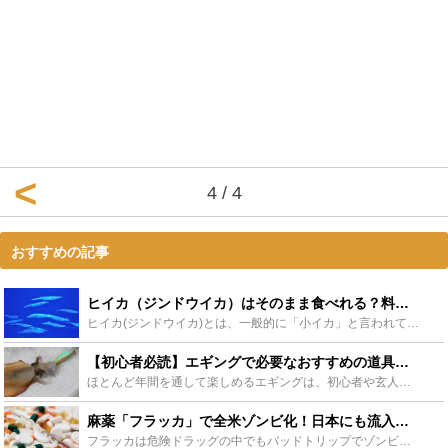
4 / 4
おすすめの記事
ヒイカ（ジンドウイカ）はそのまま食べれる？料理や釣り方を紹介します - Leisurego(レジャーゴー)
ヒイカ(ジンドウイカ)とは、一般的に「小イカ」と言われています。この名前は、よく耳にし、また食べたりもしているけど、ヒイカが、どんな生態で、どこに生息しているのか？知っているようで知らない事が多いの...
【初心者必読】エギングで必要なおすすめの道具を元釣具店従業員がご紹介します！ - Leisurego(レジャーゴー)
ほとんど年間を通して楽しめるエギングは、初心者や玄人に限らず広く人気を集めている釣りです。この記事ではこれからエギングを始めたい！という方向けにロッドやリール、エギなどの道具の選び方、そのほか便利な...
麻薬「フラッカ」で全米ゾンビ化！日本にも流入？危険ドラッグの恐怖 - Leisurego(レジャーゴー)
フラッカは危険ドラッグの中でもバッドトリップでゾンビのようになるという曰くつきのドラッグです。フラッカを使うとどうなるのか撮影された実際の動画を紹介しながらフラッカの危険を解説していきます。またフラ...