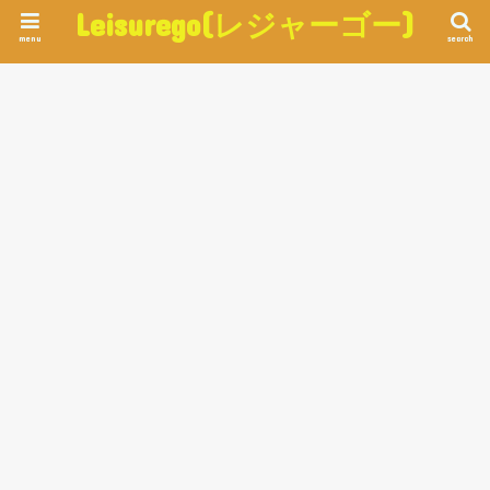
Leisurego(レジャーゴー)
menu
search