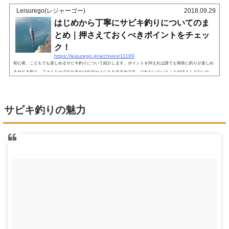
Leisurego(レジャーゴー)
2018.09.29
はじめから丁寧にサビキ釣りについてのま
とめ｜押さえておくべきポイントをチェッ
ク！
https://leisurego.jp/archives/11189
初心者、こどもでも楽しめるサビキ釣りについて紹介します。ポイントを抑えれば誰でも簡単に釣りが楽しめ
るサビキ釣り。ファミリーでのお出かけやデートにもおすすめです。つれないということがほとんどないた
め、初心者に釣りの楽しみを味わってもらうのにぴったりです。サビキ釣りとは？初心者でも釣れる！サビキ
釣り 出典:amazonサビキ釣りは、疑似餌が付いた針が数個ついた仕掛けとエサを入れるカゴをつなげたもので
魚を釣る釣り方です。ボウズ（釣果なし）のがれでも使われる釣り方で、初心者や子供でもテクニックなしで
サビキ釣りの魅力
簡単に魚...