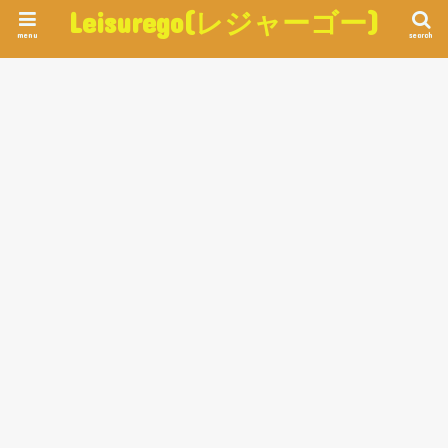
Leisurego(レジャーゴー)
menu
search