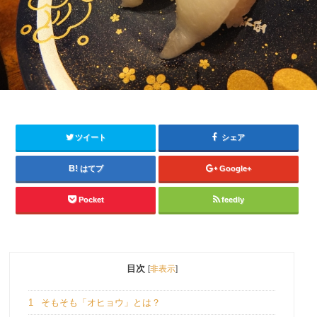
ツイート
シェア
はてブ
Google+
Pocket
feedly
目次
[
非表示
]
1
そもそも「オヒョウ」とは？