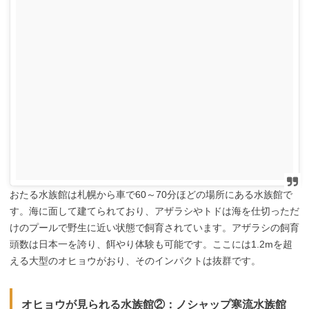
おたる水族館は札幌から車で60～70分ほどの場所にある水族館で
す。海に面して建てられており、アザラシやトドは海を仕切っただ
けのプールで野生に近い状態で飼育されています。アザラシの飼育
頭数は日本一を誇り、餌やり体験も可能です。ここには1.2mを超
える大型のオヒョウがおり、そのインパクトは抜群です。
オヒョウが見られる水族館②：ノシャップ寒流水族館