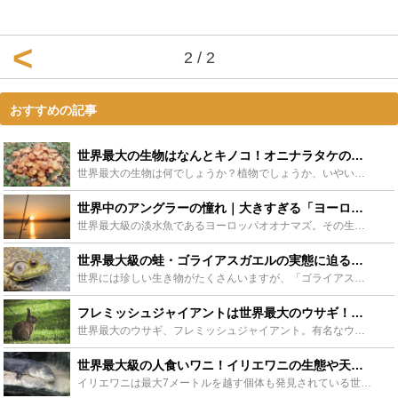
2 / 2
おすすめの記事
世界最大の生物はなんとキノコ！オニナラタケの巨大さとその生態をご紹介 - Leisurego(レジャーゴー)
世界最大の生物は何でしょうか？植物でしょうか、いやいや動物でしょう！と考えますよね。実は最大の生物はキノコの一種「オニナラタケ」です。なぜオニナラタケが世界『最大』の生物なのでしょうか？この記事では...
世界中のアングラーの憧れ｜大きすぎる「ヨーロッパオオナマズ」の生態は？ - Leisurego(レジャーゴー)
世界最大級の淡水魚であるヨーロッパオオナマズ。その生態は最大３～４メートルに上り、ハトや小型犬なら丸呑みにする獰猛さを持ち合わせています。一方で世界中のアングラ―に愛されるゲームフィッシュとして人気...
世界最大級の蛙・ゴライアスガエルの実態に迫る！飼育方法も要チェック！ - Leisurego(レジャーゴー)
世界には珍しい生き物がたくさんいますが、「ゴライアスガエル」は、世界最大級の大きさのカエルとして有名です。なんと大人になると人間の赤ちゃんほどのサイズにまで成長し、見るものを圧倒します。ここでは、そ...
フレミッシュジャイアントは世界最大のウサギ！特徴や飼育方法、販売店や値段も - Leisurego(レジャーゴー)
世界最大のウサギ、フレミッシュジャイアント。有名なウサギなので聞いたことがある人も多いのではないでしょうか？この記事ではフレミッシュジャイアントを販売しているお店や販売価格、飼育時に注意する点、飼育...
世界最大級の人食いワニ！イリエワニの生態や天敵に迫る！日本軍とも関係があった？ - Leisurego(レジャーゴー)
イリエワニは最大7メートルを越す個体も発見されている世界最大級のワニです。その性格はどう猛で恐ろしく、数多くの人が犠牲になったと言われています。意外にも日本との関わりが深いイリエワニの生態や天敵、日...