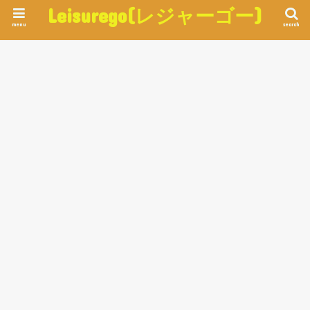
Leisurego(レジャーゴー)
menu
search