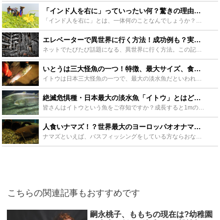
「インド人を右に」っていったい何？驚きの理由と意味、親しまれる理由とは？ - Leisurego(レジャーゴー)
「インド人を右に」とは、一体何のことなんでしょうか？何故インド人？右にとはどうすることなのか、1997年から伝説となって語り継がれるこの謎の言葉が誕生した背景や意味について詳しくご紹介します。 「右...
エレベーターで異世界に行く方法！成功例も？実際の体験談とその考察 - Leisurego(レジャーゴー)
ネットでたびたび話題になる、異世界に行く方法。この記事ではエレベーターで異世界にいく方法を解説します。多くの人が実践して成功したという意見もあります。はたして本当にエレベーターで異世界にいくことがで...
いとうは三大怪魚の一つ！特徴、最大サイズ、食味、釣り方についてご紹介 - Leisurego(レジャーゴー)
イトウは日本三大怪魚の一つで、最大の淡水魚だといわれています。そんなイトウは北海道でクマを飲み込んだなど、伝説もある魚です。この記事ではそんないとうの特徴や生態、味や最大サイズなどについて紹介してい...
絶滅危惧種・日本最大の淡水魚「イトウ」とはどんな魚？魚が熊を食べた？ - Leisurego(レジャーゴー)
皆さんはイトウという魚をご存知ですか？成長すると1mの体長になる日本では最大級の淡水魚で「幻の魚」とも呼ばれています。なんと湖に飛び込んできた熊を食べたというイトウの伝説もあります。今回はそのイトウ...
人食いナマズ！？世界最大のヨーロッパオオナマズの生態を解説！日本にもいる？ - Leisurego(レジャーゴー)
ナマズといえば、バスフィッシングをしている方ならおなじみの魚ですが、今回紹介するのはその名もヨーロッパオオナマズ、世界最大のナマズです。そのヨーロッパオオナマズが日本に生息しているとまことしやかに囁...
こちらの関連記事もおすすめです
嗣永桃子、ももちの現在は?幼稚園