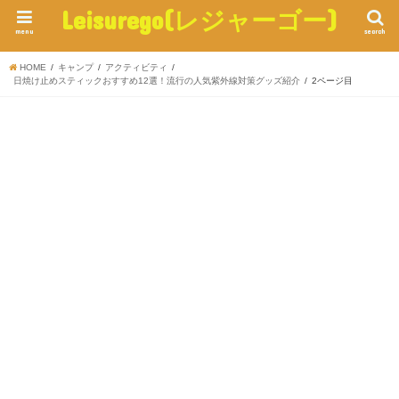
Leisurego(レジャーゴー)
menu
search
HOME
キャンプ
アクティビティ
日焼け止めスティックおすすめ12選！流行の人気紫外線対策グッズ紹介
2ページ目