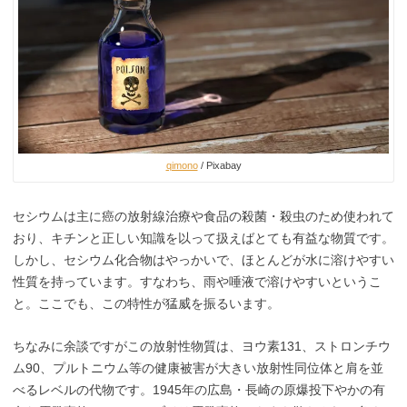
qimono
/ Pixabay
セシウムは主に癌の放射線治療や食品の殺菌・殺虫のため使われて
おり、キチンと正しい知識を以って扱えばとても有益な物質です。
しかし、セシウム化合物はやっかいで、ほとんどが水に溶けやすい
性質を持っています。すなわち、雨や唾液で溶けやすいというこ
と。ここでも、この特性が猛威を振るいます。
ちなみに余談ですがこの放射性物質は、ヨウ素131、ストロンチウ
ム90、プルトニウム等の健康被害が大きい放射性同位体と肩を並
べるレベルの代物です。1945年の広島・長崎の原爆投下やかの有