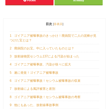
Pocket
feedly
目次
[
非表示
]
1
ゴイアニア被曝事故のきっかけ！廃病院で二人の泥棒が見
つけた宝とは？
2
廃病院のお宝。中に入っていたものとは？
3
放射線物質セシウム137による汚染が始まった
4
ゴイアニア被曝事故、汚染が徐々に拡大
5
遂に発覚！ゴイアニア被曝事故
6
ゴイアニア被曝事故！セシウム被曝事故の収束
7
放射線による風評被害と差別
8
ゴイアニア被曝事故！セシウム被曝事故の考察
9
他にもあった、放射線事故事例