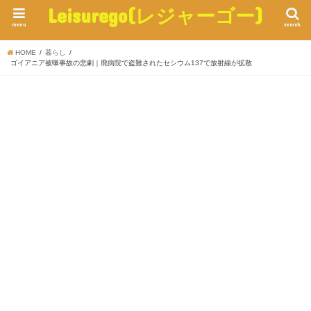
Leisurego(レジャーゴー)
menu
search
HOME
暮らし
ゴイアニア被曝事故の悲劇｜廃病院で盗難されたセシウム137で放射線が拡散