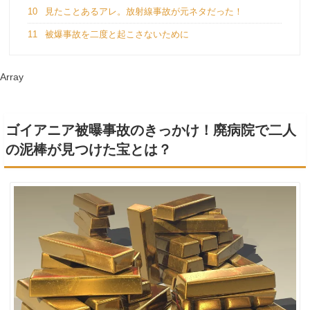
10
見たことあるアレ。放射線事故が元ネタだった！
11
被爆事故を二度と起こさないために
Array
ゴイアニア被曝事故のきっかけ！廃病院で二人
の泥棒が見つけた宝とは？