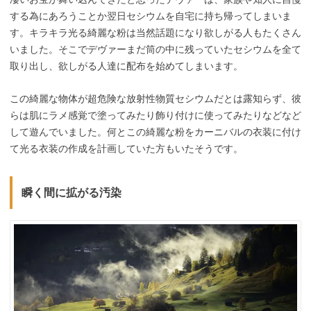
する為にあろうことか翌日セシウムを自宅に持ち帰ってしまいま
す。キラキラ光る綺麗な粉は当然話題になり欲しがる人もたくさん
いました。そこでデヴァーまだ筒の中に残っていたセシウムを全て
取り出し、欲しがる人達に配布を始めてしまいます。
この綺麗な物体が超危険な放射性物質セシウムだとは露知らず、彼
らは肌にラメ感覚で塗ってみたり飾り付けに使ってみたりなどなど
して遊んでいました。何とこの綺麗な粉をカーニバルの衣装に付け
て光る衣装の作成を計画していた方もいたそうです。
瞬く間に拡がる汚染