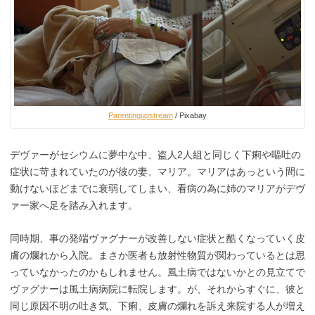
Parentingupstream
/ Pixabay
デヴァーがセシウムに夢中な中、盗人2人組と同じく下痢や嘔吐の
症状に苛まれていたのが彼の妻、マリア。マリアはあっという間に
動けないほどまでに衰弱してしまい、看病の為に姉のマリアがデヴ
ァー家へ足を踏み入れます。
同時期、事の発端ヴァグナーが改善しない症状と酷くなっていく皮
膚の爛れから入院。まさか医者も放射性物質が関わっているとは思
っていなかったのかもしれません。風土病ではないかとの見立てで
ヴァグナーは風土病病院に転院します。が、それからすぐに、彼と
同じ原因不明の吐き気、下痢、皮膚の爛れを訴え来院する人が増え