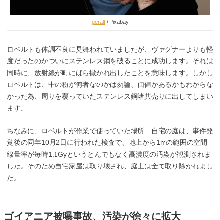
geralt
/ Pixabay
ロベルトも体調不良に見舞われていましたが、ヴァグナーよりも軽
度だったのかついにステンレス鋼を破ることに成功します。それは
同時に、放射線が町にばら撒かれ出したことを意味します。しかし
ロベルトは、中の粉が何者なのかは勿論、価値があるかもわからな
かった為、周りを覆っていたステンレス鋼諸共売りに出してしまい
ます。
ちなみに、ロベルトが作業で使っていた場所…自宅の庭は、事件発
覚後の同年10月2日に行われた検査で、地上から1mの範囲の空間
線量率が毎時1.1Gyというとんでもなく高濃度の汚染が観測されま
した。そのため自宅家屋は取り壊され、庭土は全て取り除かれまし
た。
ゴイアニア被曝事故、汚染が徐々に拡大