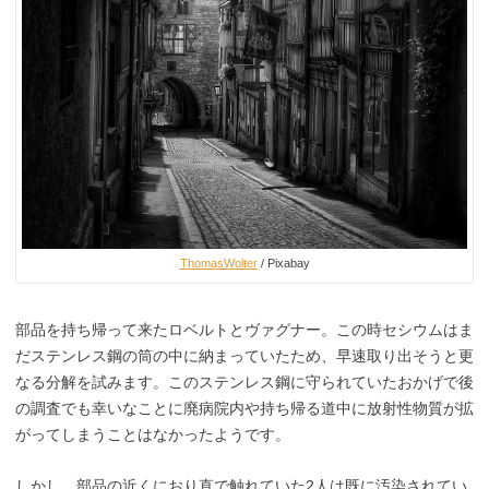
ThomasWolter
/ Pixabay
部品を持ち帰って来たロベルトとヴァグナー。この時セシウムはま
だステンレス鋼の筒の中に納まっていたため、早速取り出そうと更
なる分解を試みます。このステンレス鋼に守られていたおかげで後
の調査でも幸いなことに廃病院内や持ち帰る道中に放射性物質が拡
がってしまうことはなかったようです。
しかし、部品の近くにおり直で触れていた2人は既に汚染されてい