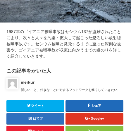
1987年のゴイアニア被曝事故はセシウム137が盗難されたこと
により、次々と人々を汚染・拡大して起こった恐ろしい放射線
被曝事故です。セシウム被曝と発覚するまでに至った深刻な被
害や、ゴイアニア被曝事故が収束に向かうまでの道のりを詳し
く紹介していきます。
この記事をかいた人
merkur
新しいこと、好きなことに対するフットワークを軽くしていきたい。
ツイート
シェア
はてブ
Google+