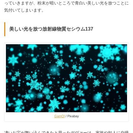
っていきますが、粉末が暗いところで青白い美しい光を放つことに
気付いてしまいます。
美しい光を放つ
放射線物質
セシウム137
GamOl
/ Pixabay
凄いお宝が舞い込んできたと思ったデヴァーは、家族や知人に自慢