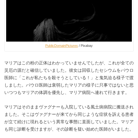
PublicDomainPictures
/ Pixabay
マリアはこの粉の正体はわかっていませんでしたが、これが全ての
災厄の源だと確信していました。彼女は回収したセシウムをパウロ
医師に「これが私たちを殺そうとしている！」と鬼気迫る様子で渡
しました。パウロ医師は衰弱したマリアの様子に只事ではないと思
いつつもマリアの体調を優先し、マリア病院へ連れて行きます。
マリアはそのままヴァグナーも入院している風土病病院に搬送され
ました。そこはヴァグナーが来てから同じような症状を訴える患者
が立て続けに現れるという異常な事態に直面していました。マリア
も同じ診断を受けますが、その診断を疑い始めた医師がいました。