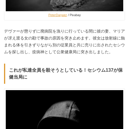
PeterDargatz
/ Pixabay
デヴァーが懲りずに廃病院を漁りに行っている間に彼の妻、マリア
が冴え渡る女の勘で事故の原因を突き止めます。彼女は放射線に蝕
まれる体を引きずりながら別の従業員と共に売りに出されたセシウ
ムを探し出し、疫病神として公衆健康局に突き出しました。
これが私達全員を殺そうとしている！セシウム137が保
健当局に