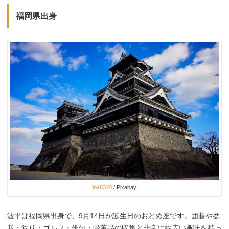
福岡県出身
ioa8320
/ Pixabay
波平は福岡県出身で、9月14日が誕生日のおとめ座です。囲碁や盆
栽・釣り・ゴルフ・俳句・骨董品の収集と非常に幅広い趣味を持っ