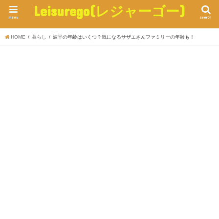
Leisurego(レジャーゴー)
menu
search
HOME
暮らし
波平の年齢はいくつ？気になるサザエさんファミリーの年齢も！