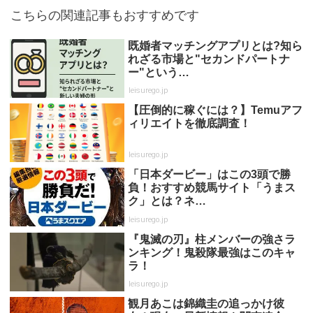
こちらの関連記事もおすすめです
既婚者マッチングアプリとは?知ら
れざる市場と"セカンドパートナ
ー"という…
leisurego.jp
【圧倒的に稼ぐには？】Temuアフ
ィリエイトを徹底調査！
leisurego.jp
「日本ダービー」はこの3頭で勝
負！おすすめ競馬サイト「うまス
ク」とは？ネ…
leisurego.jp
『鬼滅の刃』柱メンバーの強さラ
ンキング！鬼殺隊最強はこのキャ
ラ！
leisurego.jp
観月あこは錦織圭の追っかけ彼