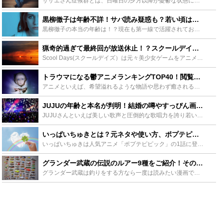
サザエさん症候群とは、日曜日の夕方以降が憂鬱な状態になることです。うつ病とは異なりますが、サザエさん症候群を放置すればうつ病になる危険もあります。この記事ではサザエさん症候群の症状や原因、対策やうつ...
黒柳徹子は年齢不詳！サバ読み疑惑も？若い頃は超美人だった？ - Leisurego(レジャーゴー)
黒柳徹子の本当の年齢は！？現在も第一線で活躍されており知的な黒柳徹子ですが年齢が実はサバ読みしているのではとの噂があります。また、若い頃はすごく美人だったという話もあります。この記事では黒柳徹子の素...
猟奇的過ぎて最終回が放送休止！？スクールデイズ全12話のあらすじまとめ - Leisurego(レジャーゴー)
Scool Days(スクールデイズ）は元々美少女ゲームをアニメ化した作品で、2007年にUHF局などで放映された学園恋愛アニメです。ただ、最終話の衝撃的な結末の放映直前に当時発生した事件により放映...
トラウマになる鬱アニメランキングTOP40！閲覧注意だけどなぜか見たくなる - Leisurego(レジャーゴー)
アニメといえば、希望溢れるような物語や思わず癒されるような作品が多いように思われますが、その裏ではトラウマに残るような鬱アニメも続々と登場しています。今回は重いテーマやグロ描写のある作品など、トラウ...
JUJUの年齢と本名が判明！結婚の噂やすっぴん画像・美脚も話題に！ - Leisurego(レジャーゴー)
JUJUさんといえば美しい歌声と圧倒的な歌唱力を誇り若い世代だけでなく幅広い世代で人気のある歌手になります。JUJUさんはミステリアスなイメージがあり本名や年齢など不明でしたが、今回はJUJUさんの...
いっぱいちゅきとは？元ネタや使い方、ポプテピピックの魅力も紹介 - Leisurego(レジャーゴー)
いっぱいちゅきは人気アニメ「ポプテピピック」の1話に登場する名セリフです。シュール・あおり系が多いポプテピピックの中で、いっぱいちゅきは数少ないポジティブなセリフです。LINEスタンプは大人気で、パ...
グランダー武蔵の伝説のルアー9種をご紹介！その種類や魅力を徹底分析！ - Leisurego(レジャーゴー)
グランダー武蔵は釣りをする方なら一度は読みたい漫画です。コロコロコミックで連載され、アニメにもなった作品です。この記事では、そんなグランダー武蔵のルアーについて紹介します。どんなルアーだったのか、ま...