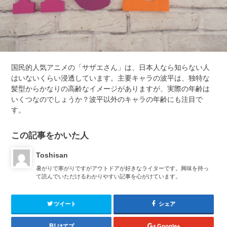
国民的人気アニメの「サザエさん」は、日本人なら知らない人
はいないくらい浸透しています。主要キャラの波平は、独特な
髪型からかなりの高齢なイメージがありますが、実際の年齢は
いくつなのでしょうか？波平以外のキャラの年齢にも注目で
す。
この記事をかいた人
Toshisan
暑がりで寒がりですがアウトドアが好きなライターです。興味を持っ
て読んでいただけるわかりやすい記事を心がけています。
ツイート
シェア
はてブ
Google+