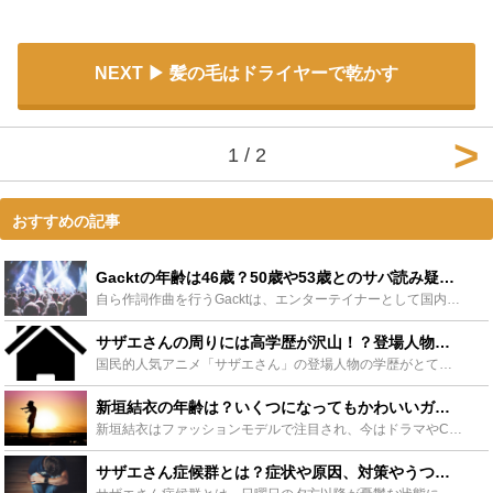
NEXT
髪の毛はドライヤーで乾かす
1 / 2
おすすめの記事
Gacktの年齢は46歳？50歳や53歳とのサバ読み疑惑も？ - Leisurego(レジャーゴー)
自ら作詞作曲を行うGacktは、エンターテイナーとして国内でも凄く有名な存在ですね。想像以上に長年活動されていますが、その年齢も気になる所です。本当の所の年齢は幾つなんでしょう。今回、そんな謎の多い...
サザエさんの周りには高学歴が沢山！？登場人物の意外な学歴まとめ - Leisurego(レジャーゴー)
国民的人気アニメ「サザエさん」の登場人物の学歴がとても興味を引く意外な事になっています。その意外なサザエさんの登場人物の学歴を一挙公開。主人公のサザエさんはその中でも度肝を抜く学歴に。また、あのカツ...
新垣結衣の年齢は？いくつになってもかわいいガッキー！デビュー当時は？ - Leisurego(レジャーゴー)
新垣結衣はファッションモデルで注目され、今はドラマやCMでひっぱりだこの女優として注目され続けています。そんな彼女の年齢や歴代の彼氏、結婚の噂やサバを読んでいるのではと言われている身長について調べて...
サザエさん症候群とは？症状や原因、対策やうつ病との違いなど紹介 - Leisurego(レジャーゴー)