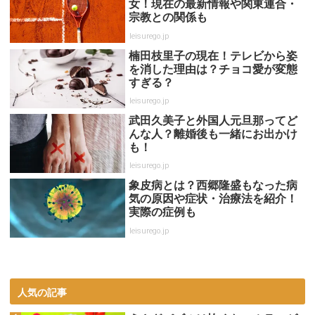
女！現在の最新情報や関東連合・
宗教との関係も
leisurego.jp
楠田枝里子の現在！テレビから姿
を消した理由は？チョコ愛が変態
すぎる？
leisurego.jp
武田久美子と外国人元旦那ってど
んな人？離婚後も一緒にお出かけ
も！
leisurego.jp
象皮病とは？西郷隆盛もなった病
気の原因や症状・治療法を紹介！
実際の症例も
leisurego.jp
人気の記事