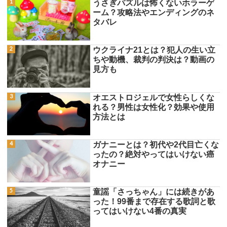
うさぎパズルは怖くないホラーゲ
ーム？攻略法やエンディングのネ
タバレ
ウクライナ21とは？犯人の生い立
ちや動機、裁判の判決は？動画の
見方も
オエストロジェルで女性らしくな
れる？男性は女性化？効果や使用
方法とは
ガナニーとは？初代や2代目亡くな
ったの？絶対やってはいけない癌
オナニー
童謡「さっちゃん」には続きがあ
った！99番まで存在する歌詞と歌
ってはいけない4番の真実