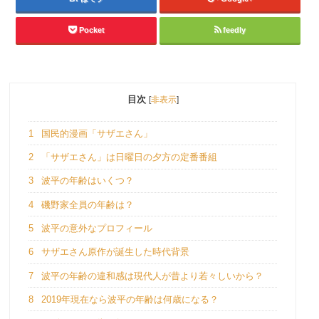
Pocket
feedly
目次
[
非表示
]
1
国民的漫画「サザエさん」
2
「サザエさん」は日曜日の夕方の定番番組
3
波平の年齢はいくつ？
4
磯野家全員の年齢は？
5
波平の意外なプロフィール
6
サザエさん原作が誕生した時代背景
7
波平の年齢の違和感は現代人が昔より若々しいから？
8
2019年現在なら波平の年齢は何歳になる？