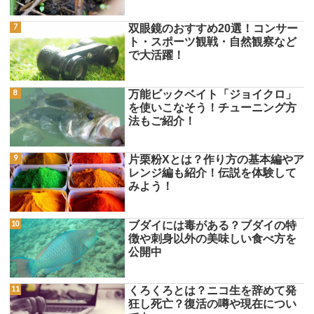
双眼鏡のおすすめ20選！コンサー
ト・スポーツ観戦・自然観察など
で大活躍！
万能ビックベイト「ジョイクロ」
を使いこなそう！チューニング方
法もご紹介！
片栗粉Xとは？作り方の基本編やア
レンジ編も紹介！伝説を体験して
みよう！
ブダイには毒がある？ブダイの特
徴や刺身以外の美味しい食べ方を
公開中
くろくろとは？ニコ生を辞めて発
狂し死亡？復活の噂や現在につい