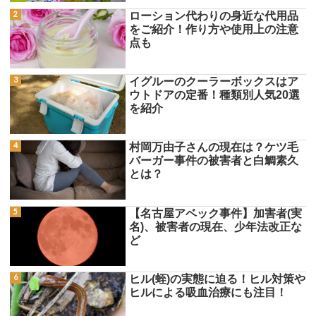
ローション代わりの身近な代用品
をご紹介！作り方や使用上の注意
点も
イグルーのクーラーボックスはア
ウトドアの定番！種類別人気20選
を紹介
村岡万由子さんの現在は？ケツ毛
バーガー事件の被害者と白鯛素久
とは？
【名古屋アベック事件】加害者(実
名)、被害者の現在、少年法改正な
ど
ヒル(蛭)の実態に迫る！ヒル対策や
ヒルによる吸血治療にも注目！