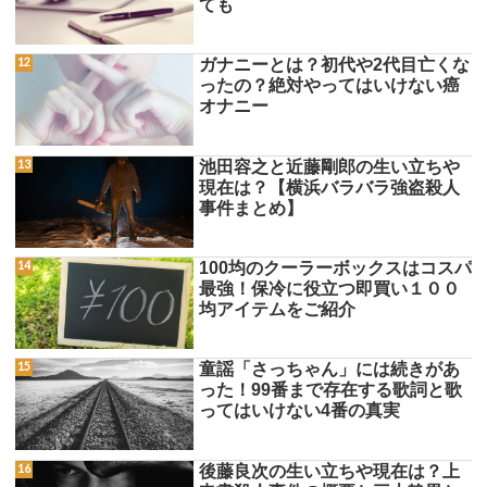
ても
ガナニーとは？初代や2代目亡くな
ったの？絶対やってはいけない癌
オナニー
池田容之と近藤剛郎の生い立ちや
現在は？【横浜バラバラ強盗殺人
事件まとめ】
100均のクーラーボックスはコスパ
最強！保冷に役立つ即買い１００
均アイテムをご紹介
童謡「さっちゃん」には続きがあ
った！99番まで存在する歌詞と歌
ってはいけない4番の真実
後藤良次の生い立ちや現在は？上