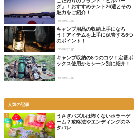
こだわりのブランド「ヒルバー
グ」！おすすめテント26選とその
魅力をご紹介！
leisurego.jp
キャンプ用品の収納上手になろ
う！アイテムを上手に保管する6つ
のポイント！
leisurego.jp
キャンプ収納の8つのコツ！定番ボ
ックス使用からシーン別に紹介！
leisurego.jp
人気の記事
うさぎパズルは怖くないホラーゲ
ーム？攻略法やエンディングのネ
タバレ