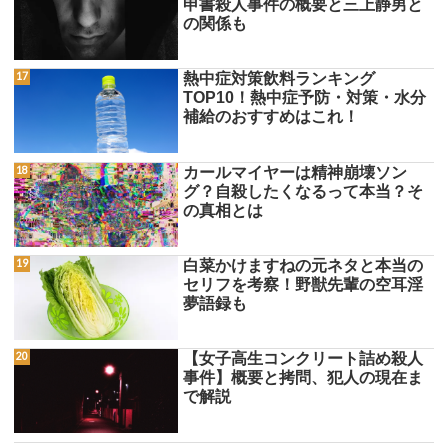
申書殺人事件の概要と三上静男と
の関係も
熱中症対策飲料ランキング
TOP10！熱中症予防・対策・水分
補給のおすすめはこれ！
カールマイヤーは精神崩壊ソン
グ？自殺したくなるって本当？そ
の真相とは
白菜かけますねの元ネタと本当の
セリフを考察！野獣先輩の空耳淫
夢語録も
【女子高生コンクリート詰め殺人
事件】概要と拷問、犯人の現在ま
で解説