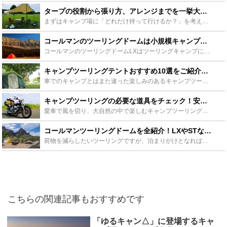
タープの役割から張り方、アレンジまでを一挙大公開！ - Leisurego(レジャーゴー)
まずはキャンプ場に「どれだけ持って行けるか？」を考えましょう。バイクや徒歩ではおのずとサイズが限定されます。オートキャンプでも積載量の違いで持って行けるものが限られます。場合によっては車にキャリアや...
コールマンのツーリングドームは小規模キャンプにぴったり！その魅力に迫まります！ - Leisurego(レジャーゴー)
コールマンのツーリングドームLXはツーリングキャンプに適したサイズ設定で、軽量さとコンパクトさが人気ですが、ツーリングのみならず小規模キャンプやセカンドテントなど様々な場面で大活躍のアイテムです。そ...
キャンプツーリングテントおすすめ10選をご紹介！ここから選べば失敗無し！ - Leisurego(レジャーゴー)
車でのキャンプとはまた違った楽しみのあるキャンプツーリング。そんなキャンプツーリングでも、必要不可欠な道具がツーリングテントです。快適なキャンプツーリングのためにも、より良いテント選びをしたいもので...
キャンプツーリングの必要な道具をチェック！安全で楽しいキャンプをしよう！ - Leisurego(レジャーゴー)
愛車で風を切り、大自然の中で楽しむキャンプツーリングは最高です。しかしいざキャンプツーリングをしようとしても、何が必要か、何に注意すればいいかわからい場合も多いのではないでしょうか。そこでキャンプツ...
コールマンツーリングドームを全紹介！LXやSTなどにおすすめのキャンプも！ - Leisurego(レジャーゴー)
荷物を減らしたいツーリングですが、泊まりがけとなればテントは必要です。迷った時の定番とも呼ばれるコールマンツーリングドームを全部紹介しています。もちろん主流のツーリングドームLXやSTなどと共におす...
こちらの関連記事もおすすめです
「ゆるキャン△」に登場するキャ