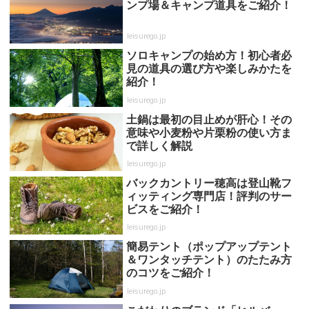
ンプ場＆キャンプ道具をご紹介！
leisurego.jp
ソロキャンプの始め方！初心者必
見の道具の選び方や楽しみかたを
紹介！
leisurego.jp
土鍋は最初の目止めが肝心！その
意味や小麦粉や片栗粉の使い方ま
で詳しく解説
leisurego.jp
バックカントリー穂高は登山靴フ
ィッティング専門店！評判のサー
ビスをご紹介！
leisurego.jp
簡易テント（ポップアップテント
＆ワンタッチテント）のたたみ方
のコツをご紹介！
leisurego.jp