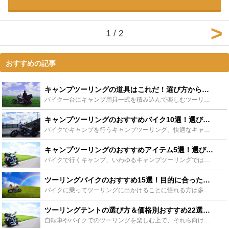
1 / 2
おすすめの記事
キャンプツーリングの道具はこれだ！選び方から積載方法まとめ - Leisurego(レジャーゴー)
バイク一台にキャンプ用具一式を積み込んで楽しむツーリングキャンプ。バイクの限られた積載量を考慮し、自らアイテムをチョイスしていかに快適なキャンプを演出出来るかもその醍醐味の一つ。今回はツーリングキャ...
キャンプツーリングのおすすめバイク10選！選び方や積載量、収納もご紹介！ - Leisurego(レジャーゴー)
バイクでキャンプを行うキャンプツーリング。快適なキャンプツーリングを行うのであれば、荷物を積載するバイクもそれ相応のものを選択することをおすすめします。ということで、キャンプツーリングにおすすめのバ...
キャンプツーリングのおすすめアイテム5選！選び方のポイントも大公開！ - Leisurego(レジャーゴー)
バイクで行くキャンプ、いわゆるキャンプツーリングでは、荷物をできるだけコンパクトにしながら充実したキャンプができるようにするために、アイテム選びがたいへん重要になってきます。キャンプツーリングにおす...
ツーリングバイクのおすすめ15選！目的に合った選び方も解説 - Leisurego(レジャーゴー)
バイクに乗ってツーリングに出かけることに憧れる方は多いのではないのでしょうか。ツーリングにはどんなバイクがおすすめなのか、どのようなバイクに乗れば楽しめるのでしょうか。そこで今回は、おすすめのツーリ...
ツーリングテントの選び方＆価格別おすすめ22選をご紹介【初心者向け】 - Leisurego(レジャーゴー)
自転車やバイクでのツーリングを楽しむ上で、それら向けのテントは必ず使います。しかし、初めての方は、何を基準に選べばよいのかわからない方も多いのではないでしょうか。そこでバイクなどでのキャンプ向けテン...