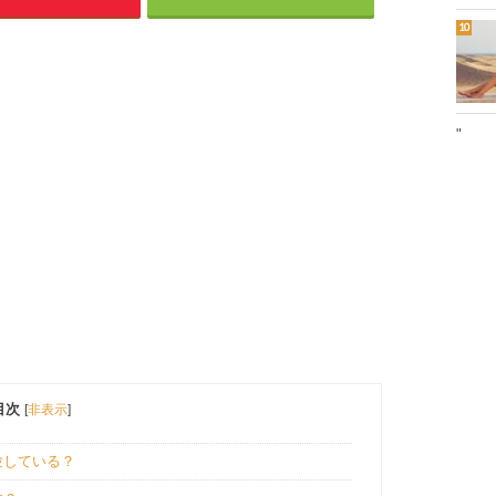
"
目次
[
非表示
]
験している？