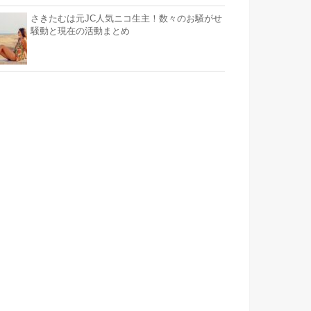
さきたむは元JC人気ニコ生主！数々のお騒がせ
騒動と現在の活動まとめ