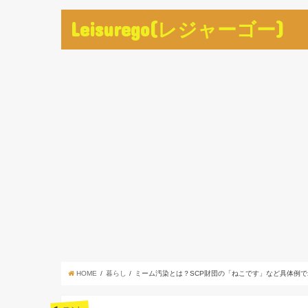
Leisurego(レジャーゴー)
HOME
暮らし
ミーム汚染とは？SCP財団の「ねこです」など具体例