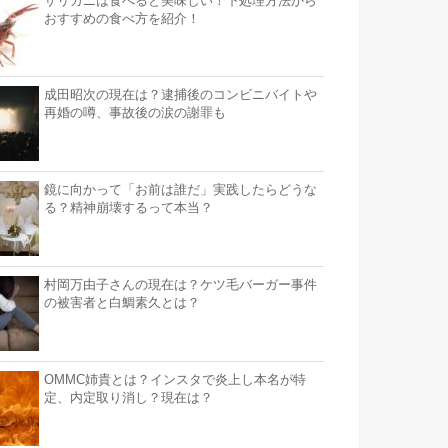
ザリガニは食べると美味しい！下処理方法から
おすすめの食べ方を紹介！
成田昭次の現在は？逮捕後のコンビニバイトや
再婚の噂、事故後の涙の謝罪も
鏡に向かって「お前は誰だ」実践したらどうな
る？精神崩壊するって本当？
村岡万由子さんの現在は？ケツ毛バーガー事件
の被害者と白鯛素久とは？
OMMC姉貴とは？インスタで炎上し本名が特
定、内定取り消し？現在は？