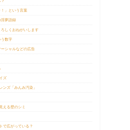
体？
ッ！」という言葉
の淫夢語録
よろしくおねがいします
いう数字
マーシャルなどの広告
る
イズ
レンズ「みんみ汚染」
見える壁のシミ
トで広がっている？