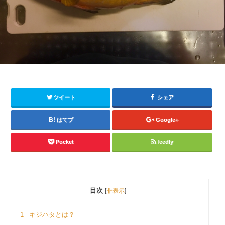
ツイート
シェア
はてブ
Google+
Pocket
feedly
目次
[
非表示
]
1
キジハタとは？