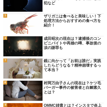
犯など
ザリガニは食べると美味しい！下
処理方法からおすすめの食べ方を
紹介！
成田昭次の現在は？逮捕後のコン
ビニバイトや再婚の噂、事故後の
涙の謝罪も
鏡に向かって「お前は誰だ」実践
したらどうなる？精神崩壊するっ
て本当？
村岡万由子さんの現在は？ケツ毛
バーガー事件の被害者と白鯛素久
とは？
OMMC姉貴とは？インスタで炎上