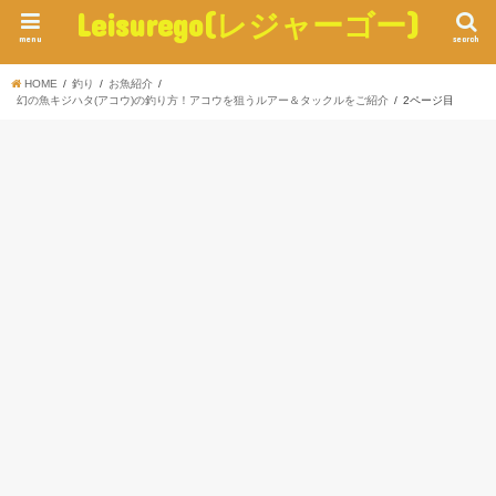
Leisurego(レジャーゴー)
menu
search
HOME
釣り
お魚紹介
幻の魚キジハタ(アコウ)の釣り方！アコウを狙うルアー＆タックルをご紹介
2ページ目