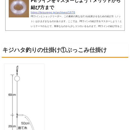
PEラインをマスターしよう！メリットから
結び方まで
https://leisurego.jp/archives/1676
PEラインとショックリーダー、この素材の異なる2つを結束させるための結び方（ノッ
ト）はさまざまなものがあります。ここでは、PEラインの結び方をマスターしよう！と
いうテーマのもとで、簡単なものから少しコツのいるものまで、PEラインの結び方をご
紹介いたします。PEラインの基礎知識！まず始めに、PEラインとはまずは基本的なこと
ですが、PEラインとは素材にポリエチレンを用いた繊維を編み込んだもので、マルチフ
ィラメントラインとも言われています。ナイロンラインなどの単線ライン（モノフィラ
メント）とは異なる、複数本の繊...
キジハタ釣りの仕掛け①ぶっこみ仕掛け