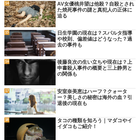
AV女優桃井望は他殺？自殺とされ
た焼死事件の謎と真犯人の正体に
迫る
日生学園の現在は？スパルタ指導
や校則、偏差値はどうなった？過
去の事件も
後藤良次の生い立ちや現在は？上
申書殺人事件の概要と三上静男と
の関係も
安室奈美恵はハーフ？クォータ
ー？美しさの秘密は海外の血？引
退後の現在も
タコの種類を知ろう｜マダコやイ
イダコもご紹介！