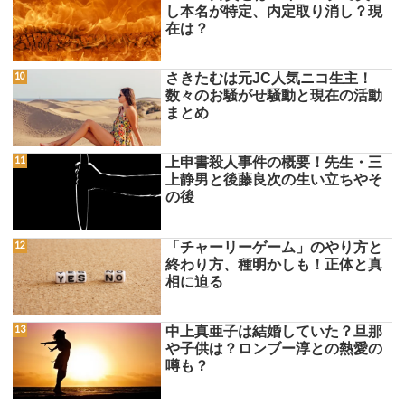
し本名が特定、内定取り消し？現
在は？
さきたむは元JC人気ニコ生主！
数々のお騒がせ騒動と現在の活動
まとめ
上申書殺人事件の概要！先生・三
上静男と後藤良次の生い立ちやそ
の後
「チャーリーゲーム」のやり方と
終わり方、種明かしも！正体と真
相に迫る
中上真亜子は結婚していた？旦那
や子供は？ロンブー淳との熱愛の
噂も？