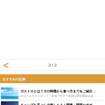
2 / 2
おすすめの記事
ガストロとは？その特徴から食べ方までをご紹介！ - Leisurego(レジャーゴー)
みなさんガストロってご存知ですか？名前は聞き馴染みありませんが、知らないだけで誰もが口にしたことのある魚の一つです。「どんな魚なの？正体は？」という方必見！意外と私たちの生活に深く関わっているガスト...
キャンプを手ぶらで楽しもう！関東・関西おすすめキャンプ場30選 - Leisurego(レジャーゴー)