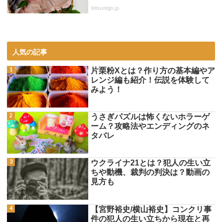
leisurego.jp
人気の記事
片栗粉Xとは？作り方の基本編やア
レンジ編も紹介！伝説を体験して
みよう！
うさぎパズルは怖くないホラーゲ
ーム？攻略法やエンディングのネ
タバレ
ウクライナ21とは？犯人の生い立
ちや動機、裁判の判決は？動画の
見方も
【宮野裕史/横山裕史】コンクリ事
件の犯人の生い立ちから現在と再