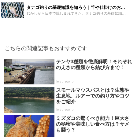
タナゴ釣りの基礎知識を知ろう｜竿や仕掛けのおすすめや場ポイントの紹介 - Leisurego(レジャーゴー)
むかしから日本で親しまれてきた、タナゴ釣りの基礎知識を、竿や仕掛けのおすすめやポイントなどを色々な角度から解説、紹介していきたいと思います。簡単だけど奥の深い、タナゴ釣りの楽しさを知っていただければ...
こちらの関連記事もおすすめです
テンヤ3種類を徹底解明！それぞれ
のえさの種類から結び方まで！
leisurego.jp
スモールマウスバスとは？生態や
生息地、ルアーでの釣り方やコツ
をご紹介
leisurego.jp
ミズダコの驚くべき能力！巨大さ
の秘密や美味しい食べ方は？サメ
も襲う？