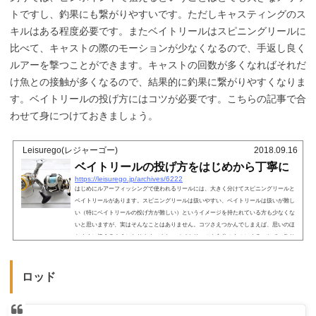
トですし、釣果にも繋がりやすいです。ただしキャスティングのス
キルはある程度必要です。またベイトリールはスピニングリールに
比べて、キャストの際のモーションが少なくなるので、手返し良く
ルアーを撃つことができます。キャストの回数が多くなればそれだ
け魚との接触が多くなるので、結果的に釣果に繋がりやすくなりま
す。ベイトリールの投げ方にはコツが必要です。こちらの記事で合
わせて身につけておきましょう。
Leisurego(レジャーゴー)
2018.09.16
ベイトリールの投げ方をはじめから丁寧に
https://leisurego.jp/archives/6222
はじめにルアーフィッシングで使われるリールには、大きく分けてスピニングリールと
ベイトリールがあります。スピニングリールは扱いやすい、ベイトリールは扱いが難し
い（特にベイトリールの投げ方が難しい）というイメージを持たれている方も少なくな
いと思いますが、実はそんなことはありません。コツさえつかんでしまえば、思いのほ
かすぐに扱えるようになります。また、ベイトリールを自分のものにすることで、釣り
の幅を広げることができます。今回は、そんなベイトリールの投げ方についてみていき
たいと思います。ベイトリール...
ロッド