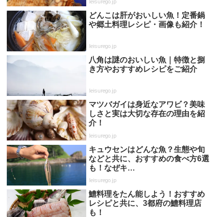
leisurego.jp
どんこは肝がおいしい魚！定番鍋
や郷土料理レシピ・画像も紹介！
leisurego.jp
八角は謎のおいしい魚｜特徴と捌
き方やおすすめレシピをご紹介
leisurego.jp
マツバガイは身近なアワビ？美味
しさと実は大切な存在の理由を紹
介！
leisurego.jp
キュウセンはどんな魚？生態や旬
などと共に、おすすめの食べ方6選
も！なぜキ…
leisurego.jp
鱧料理をたん能しよう！おすすめ
レシピと共に、3都府の鱧料理店
も！