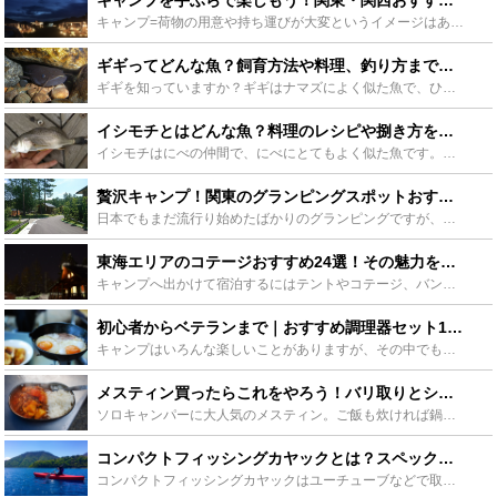
キャンプ=荷物の用意や持ち運びが大変というイメージはありませんか？挑戦してみたいけど色々な心配ごとでなんとなく二の足を踏んでいる、そんな方にオススメしたい「初めてでも安心・手ぶらでOK・気軽にふらり...
ギギってどんな魚？飼育方法や料理、釣り方まで詳しく紹介します！ - Leisurego(レジャーゴー)
ギギを知っていますか？ギギはナマズによく似た魚で、ひれに毒のあるトゲを持っています。あまり馴染みがないかもしれませんが、実は飼育したり、食べたり、釣りの対象魚としてもとても楽しい魚です。そんなギギに...
イシモチとはどんな魚？料理のレシピや捌き方をご紹介！釣り方も！ - Leisurego(レジャーゴー)
イシモチはにべの仲間で、にべにとてもよく似た魚です。シログチとも呼ばれ、釣りのターゲットとして人気の魚です。そんなイシモチは料理も絶品です。この記事ではイシモチをおいしく食べる捌き方やレシピ、釣り方...
贅沢キャンプ！関東のグランピングスポットおすすめをご紹介 - Leisurego(レジャーゴー)
日本でもまだ流行り始めたばかりのグランピングですが、そもそもグランピングとはどういうものなのか、はたまた、どういった場所を選べばいいのか分からないという方も多いと思います。今回は、関東地方にあるグラ...
東海エリアのコテージおすすめ24選！その魅力を徹底解説 - Leisurego(レジャーゴー)
キャンプへ出かけて宿泊するにはテントやコテージ、バンガロー、ロッジなど様々な選択肢があります。どのスタイルの宿泊施設を選ぶかによってそれぞれ特徴が異なりますが、今回はそのなかでもキャンプ初心者にも安...
初心者からベテランまで｜おすすめ調理器セット15選紹介します！ - Leisurego(レジャーゴー)
キャンプはいろんな楽しいことがありますが、その中でも一番楽しみなのが、野外での料理。せっかくなんだから美味しい料理を食べたい！でも、自宅とは違うからどうすれば？とアウトドア初心者の方は悩みどころです...
メスティン買ったらこれをやろう！バリ取りとシーズニング方法を徹底解説！ - Leisurego(レジャーゴー)
ソロキャンパーに大人気のメスティン。ご飯も炊ければ鍋の代わりにもなって超便利です！ただし、使う前にシーズニングが必要なのはご存知でしたか？シーズニングをしないとせっかくのメスティンも台無し。そこでシ...
コンパクトフィッシングカヤックとは？スペックや便利グッズなどをご紹介！ - Leisurego(レジャーゴー)
コンパクトフィッシングカヤックはユーチューブなどで取り上げられ、今注目を集めて居るカヤックです。携帯性に優れ軽自動車でも持ち運べるので、気軽にカヤックで釣りを楽しめるのが魅力です。この記事ではそんな...