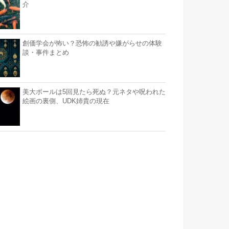
介
創価学会が怖い？恐怖の勧誘や嫌がらせの体験
談・事件まとめ
美大ボールは5回見たら死ぬ？元ネタや呪われた
絵画の裏側、UDK姉貴の現在