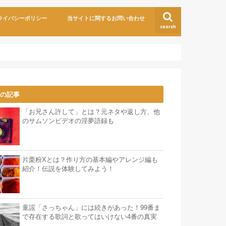
ライバシーポリシー
当サイトに関するお問い合わせ
search
気の記事
「お兄さん許して」とは？元ネタや返し方、他
のサムソンビデオの淫夢語録も
片栗粉Xとは？作り方の基本編やアレンジ編も
紹介！伝説を体験してみよう！
童謡「さっちゃん」には続きがあった！99番ま
で存在する歌詞と歌ってはいけない4番の真実