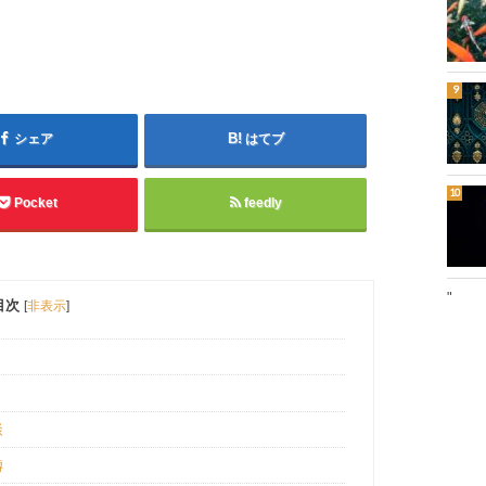
シェア
はてブ
Pocket
feedly
"
目次
[
非表示
]
談
噂