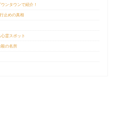
ダウンタウンで紹介！
通行止めの真相
名心霊スポット
自殺の名所