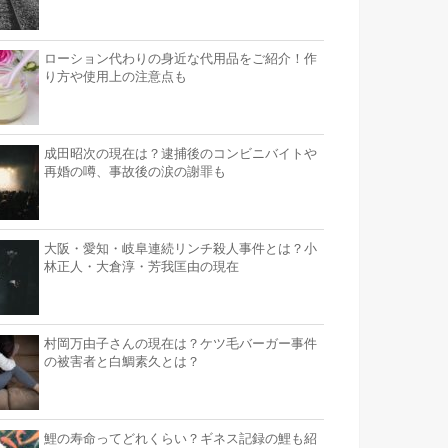
ローション代わりの身近な代用品をご紹介！作
り方や使用上の注意点も
成田昭次の現在は？逮捕後のコンビニバイトや
再婚の噂、事故後の涙の謝罪も
大阪・愛知・岐阜連続リンチ殺人事件とは？小
林正人・大倉淳・芳我匡由の現在
村岡万由子さんの現在は？ケツ毛バーガー事件
の被害者と白鯛素久とは？
鯉の寿命ってどれくらい？ギネス記録の鯉も紹