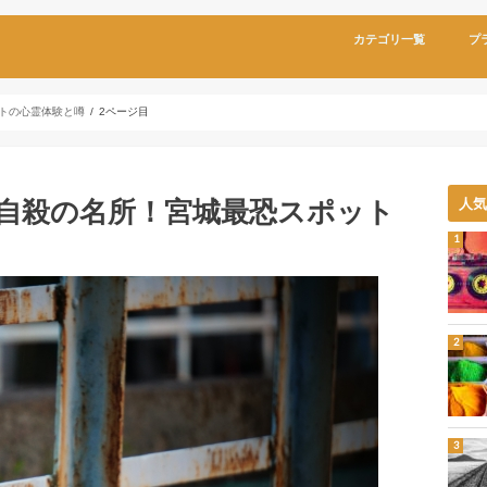
カテゴリ一覧
プ
トの心霊体験と噂
2ページ目
自殺の名所！宮城最恐スポット
人