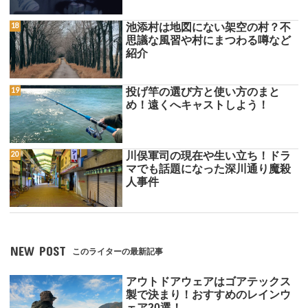
池添村は地図にない架空の村？不
思議な風習や村にまつわる噂など
紹介
投げ竿の選び方と使い方のまと
め！遠くへキャストしよう！
川俣軍司の現在や生い立ち！ドラ
マでも話題になった深川通り魔殺
人事件
NEW POST
このライターの最新記事
アウトドアウェアはゴアテックス
製で決まり！おすすめのレインウ
ェア20選！