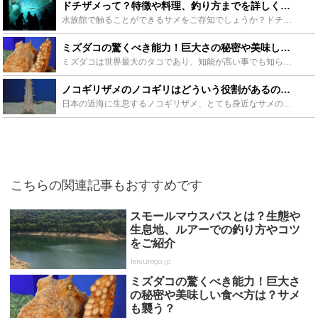
ドチザメって？特徴や料理、釣り方までを詳しくご紹介！飼育もできるって本当？ - Leisurego(レジャーゴー)
水族館で触ることができるサメをご存知でしょうか？ドチザメといって、人を襲わないおとなしい性格で、その特徴や料理、釣り方から飼育方法についてまで紹介します。また、このサメは、美味しく食べることができて...
ミズダコの驚くべき能力！巨大さの秘密や美味しい食べ方は？サメも襲う？ - Leisurego(レジャーゴー)
ミズダコは世界最大のタコであり、知能が高い事でも知られています。この高い知能だけでなく、全身柔らかい筋肉でできていることからサメを襲うほどの強さも兼ね備えた最強の生物です。この記事では、そんな驚くべ...
ノコギリザメのノコギリはどういう役割があるの？！気になる生態をチェックしよう！ - Leisurego(レジャーゴー)
日本の近海に生息するノコギリザメ、とても身近なサメの仲間です。顔の先に画像のような突起物を持っている、とてもかっこいいサメです。一目見れば忘れられなくなるでしょう。なまえとは反対にとても愛嬌のある顔...
こちらの関連記事もおすすめです
スモールマウスバスとは？生態や
生息地、ルアーでの釣り方やコツ
をご紹介
leisurego.jp
ミズダコの驚くべき能力！巨大さ
の秘密や美味しい食べ方は？サメ
も襲う？