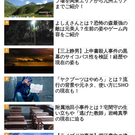
プ場を関東エリアから九州エリア
までご紹介！
よしえさんとは？恐怖の森最強の
敵は元美人？生前の姿やゲーム内
容をご紹介
【三上静男】上申書殺人事件の黒
幕のサイコパス性を検証！経歴や
現在の姿も
「ヤクブーツはやめろ」とは？流
行の背景や元ネタ、使い方にSHO
の現在も！
附属池田小事件とは？宅間守の生
い立ちや「逃げた教師」岩崎真季
の現在に迫る