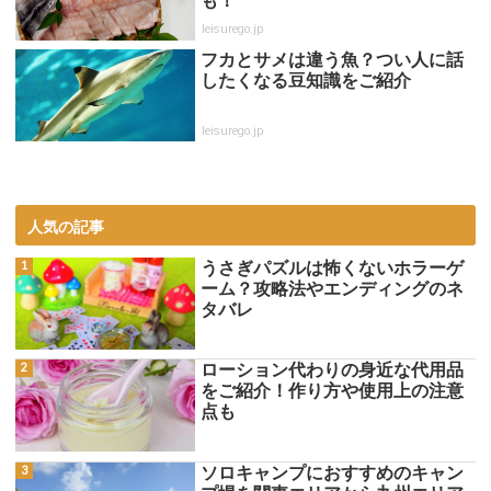
も！
leisurego.jp
フカとサメは違う魚？つい人に話
したくなる豆知識をご紹介
leisurego.jp
人気の記事
うさぎパズルは怖くないホラーゲ
ーム？攻略法やエンディングのネ
タバレ
ローション代わりの身近な代用品
をご紹介！作り方や使用上の注意
点も
ソロキャンプにおすすめのキャン