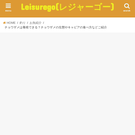
Leisurego(レジャーゴー)
menu
search
HOME
釣り
お魚紹介
チョウザメは養殖できる？チョウザメの生態やキャビアの食べ方などご紹介