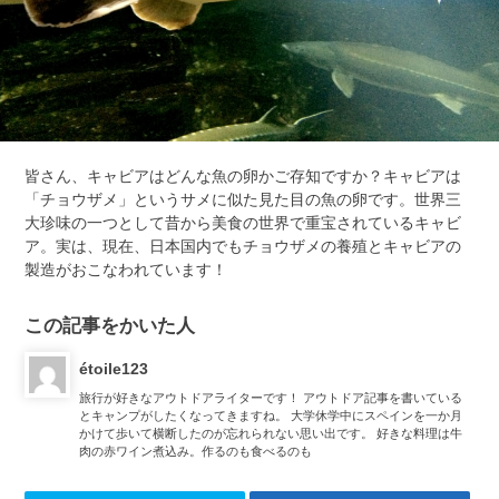
皆さん、キャビアはどんな魚の卵かご存知ですか？キャビアは
「チョウザメ」というサメに似た見た目の魚の卵です。世界三
大珍味の一つとして昔から美食の世界で重宝されているキャビ
ア。実は、現在、日本国内でもチョウザメの養殖とキャビアの
製造がおこなわれています！
この記事をかいた人
étoile123
旅行が好きなアウトドアライターです！ アウトドア記事を書いている
とキャンプがしたくなってきますね。 大学休学中にスペインを一か月
かけて歩いて横断したのが忘れられない思い出です。 好きな料理は牛
肉の赤ワイン煮込み。作るのも食べるのも