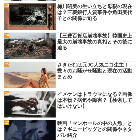
梅川昭美の生い立ちと母親の現在
は？三菱銀行人質事件や角田美代
子との関係に迫る
【三豊百貨店崩壊事故】韓国史上
最大の崩壊事故の真相とその後に
迫る
さきたむは元JC人気ニコ生主！
数々のお騒がせ騒動と現在の活動
まとめ
イメケンはトラウマになる？画像
は本物？病気や障害？【検索して
はいけない】
映画「マンホールの中の人魚」と
は？ギニーピッグとの関係やネタ
バレ紹介