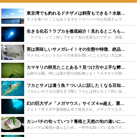
東京湾でも釣れるドチザメは飼育もできる？水族館の人気者をチェック！ - Leisurego(レジャーゴー)
サメを食べたことはありますか？スーパーやお魚屋さんでもあまり見かけないので、食べたことのある人は少ないと思います。秘密ですが実はおいしいと評判です。そんなサメのなかでも特に手に入りにくいのがドチザメ...
生きる化石？ラブカを徹底紹介！見れるところも紹介します！ - Leisurego(レジャーゴー)
「ラブカ」ってご存じですか？魚の名前なのですが、深海に住むサメの一種です。カグラザメ目ラブカ科に分類されており、サメの原始の生態を持っていることから生きる化石と呼ばれています。そんなに聞かない名前か...
実は美味しいサメガレイ！その生態や特徴、絶品の食べ方をご紹介します！ - Leisurego(レジャーゴー)
サメガレイというカレイの名前を聞いたことがない方は多いと思います。もしサメガレイを見たことがある方でも、そのビジュアルから素通りしてしまいそうな魚ですが、実はそのサメガレイが絶品なのです！この記事で...
カマキリの卵見たことある？見つけ方や上手な孵化のさせ方も徹底解説！ - Leisurego(レジャーゴー)
山林や公園、時には家の壁や自転車にも！？カマキリの卵は街を見渡すといたるところで見つけられます。カマキリはどうやって卵から羽化するの？持ち帰ってお家で羽化させることはできるの？今回はカマキリの卵に関...
フカとサメは違う魚？つい人に話したくなる豆知識をご紹介 - Leisurego(レジャーゴー)
フカヒレやフカの湯引きで聞くフカとは何だろう？同じ魚（サメ）のようにも見えるが呼び方が違う。なぜ？といったような疑問を持った方はご安心を。当記事はそんな気になる疑問について徹底的に調べました。知れば...
幻の巨大ザメ「メガマウス」サイズ４m超え、重さ１t超えのサメの生態や特徴は？ - Leisurego(レジャーゴー)
２０１７年５月千葉県館山市で発見され、メディアでも大きく取り上げられました。世界でもあまり発見数が多くなく、日本でも十数頭目の発見だったこと、その見た目が特徴的なこと、特に世間の目をひく「地震」との...
カンパチの旬っていつ？養殖と天然の旬の違いについて紹介します！ - Leisurego(レジャーゴー)
カンパチは養殖が盛んなため、一年中出回っている魚です。そのためカンパチの旬がわからない方も多いのではないでしょうか？そんなカンパチの旬について、また、天然と養殖の見分け方など、美味しいカンパチの選び...