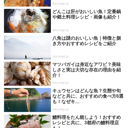
leisurego.jp
どんこは肝がおいしい魚！定番鍋
や郷土料理レシピ・画像も紹介！
leisurego.jp
八角は謎のおいしい魚｜特徴と捌
き方やおすすめレシピをご紹介
leisurego.jp
マツバガイは身近なアワビ？美味
しさと実は大切な存在の理由を紹
介！
leisurego.jp
キュウセンはどんな魚？生態や旬
などと共に、おすすめの食べ方6選
も！なぜキ…
leisurego.jp
鱧料理をたん能しよう！おすすめ
レシピと共に、3都府の鱧料理店