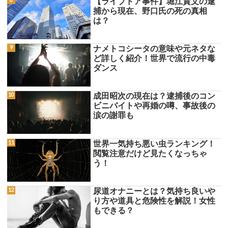
【ライブドア事件】堀江貴文の逮
捕から現在、野口氏の死の真相
は？
ナメトコシータの意味や元ネタな
ど詳しく紹介！世界で流行の中毒
ダンス
成田昭次の現在は？逮捕後のコン
ビニバイトや再婚の噂、事故後の
涙の謝罪も
世界一気持ち悪い虫ランキング！
閲覧注意だけど見たくなっちゃ
う！
尿道オナニーとは？気持ち良いや
り方や道具と危険性を解説！女性
もできる？